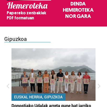
Hemeroteka
DENDA
HEMEROTEKA
Papereko zenbakiak
NOR GARA
PDF formatuan
Gipuzkoa
EUSKAL HERRIA, GIPUZKOA
Donostiako Udalak arreta gune bat jarriko
Ur