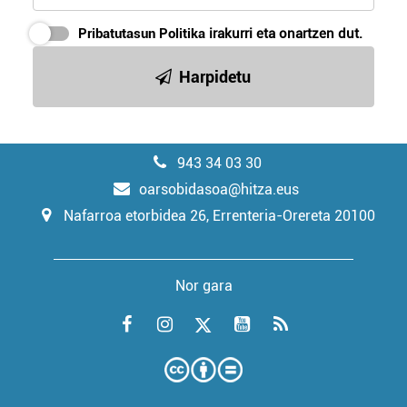
Pribatutasun Politika
irakurri eta onartzen dut.
Harpidetu
943 34 03 30
oarsobidasoa@hitza.eus
Nafarroa etorbidea 26, Errenteria-Orereta 20100
Nor gara