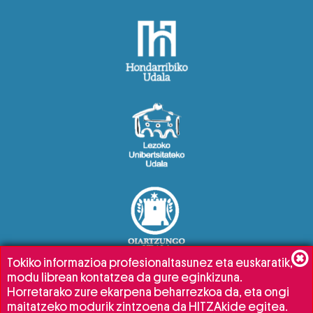
Tokiko informazioa profesionaltasunez eta euskaratik,
modu librean kontatzea da gure eginkizuna.
Horretarako zure ekarpena beharrezkoa da, eta ongi
maitatzeko modurik zintzoena da HITZAkide egitea.