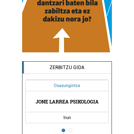
ZERBITZU GIDA
Osasungintza
Es
JONE LARREA PSIKOLOGIA
IRATI ESTE
Irun
Errente