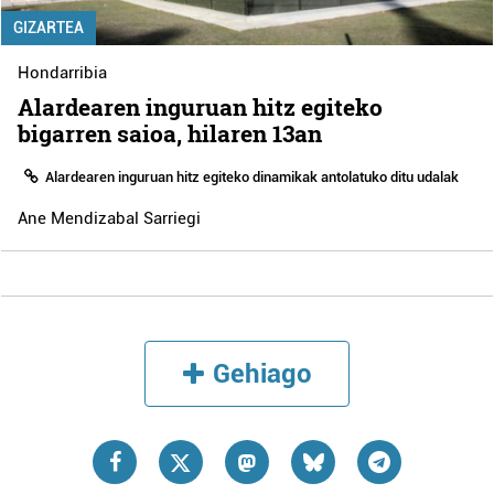
GIZARTEA
Hondarribia
Alardearen inguruan hitz egiteko
bigarren saioa, hilaren 13an
Alardearen inguruan hitz egiteko dinamikak antolatuko ditu udalak
Ane Mendizabal Sarriegi
Gehiago