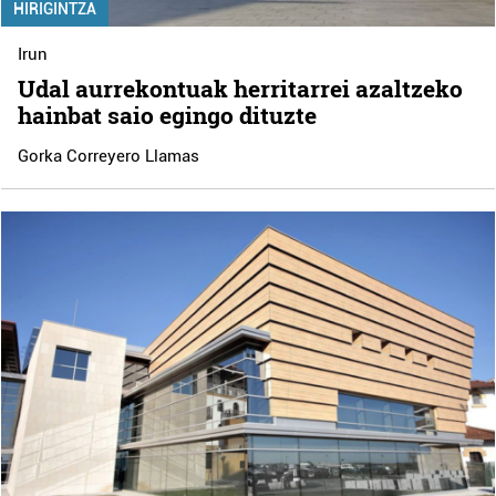
HIRIGINTZA
Irun
Udal aurrekontuak herritarrei azaltzeko
hainbat saio egingo dituzte
Gorka Correyero Llamas