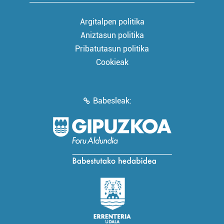
Argitalpen politika
Aniztasun politika
Pribatutasun politika
Cookieak
Babesleak: