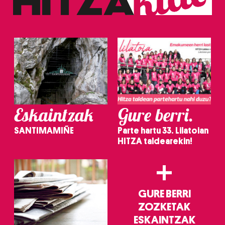
Eskaintzak
Gure berri.
SANTIMAMIÑE
Parte hartu 33. Lilatoian
HITZA taldearekin!
+
GURE BERRI
ZOZKETAK
ESKAINTZAK