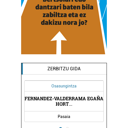
ZERBITZU GIDA
Osasungintza
FERNANDEZ-VALDERRAMA EGAÑA
M
HORT
...
Pasaia