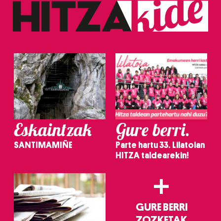
baliatzen gara. Ohar hau onartuz gero, teknologia hori
erabiltzeko baimen esplizitua ematen diguzu.
Gehiago
irakurri
Eskaintzak
Gure berri.
SANTIMAMIÑE
Parte hartu 33. Lilatoian
HITZA taldearekin!
+
GURE BERRI
ZOZKETAK