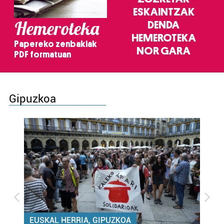
ESKAINTZAK
Hemeroteka
DENDA
HEMEROTEKA
Papereko zenbakiak
NOR GARA
PDF formatuan
Gipuzkoa
EUSKAL HERRIA, GIPUZKOA