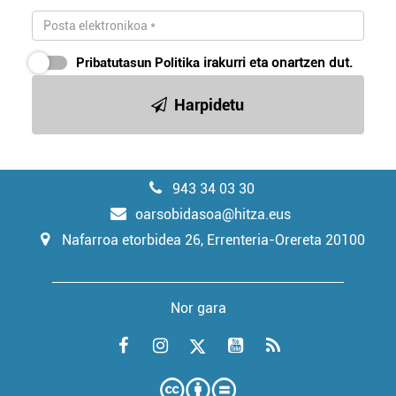
Pribatutasun Politika
irakurri eta onartzen dut.
Harpidetu
943 34 03 30
oarsobidasoa@hitza.eus
Nafarroa etorbidea 26, Errenteria-Orereta 20100
Nor gara