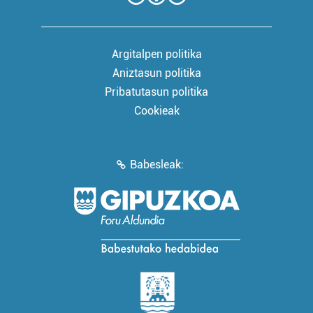
Argitalpen politika
Aniztasun politika
Pribatutasun politika
Cookieak
Babesleak: