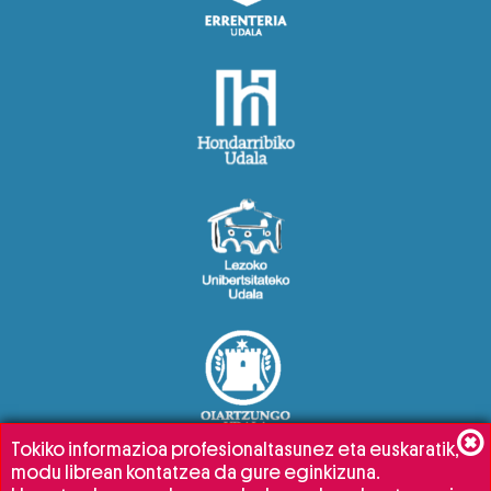
Tokiko informazioa profesionaltasunez eta euskaratik,
modu librean kontatzea da gure eginkizuna.