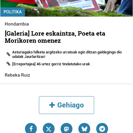
POLITIKA
Hondarribia
[Galeria] Lore eskaintza, Poeta eta
Morikoren omenez
Asturiagako hilketa argitzeko urratsak egin ditzan galdegingo dio
udalak Jaurlaritzari
[Erreportajea] 46 urtez gorriz tindatutako urak
Rebeka Ruiz
Gehiago