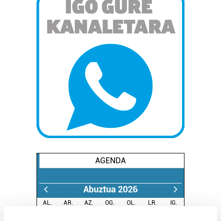
AGENDA
Abuztua 2026
AL.
AR.
AZ.
OG.
OL.
LR.
IG.
27
28
29
30
31
1
2