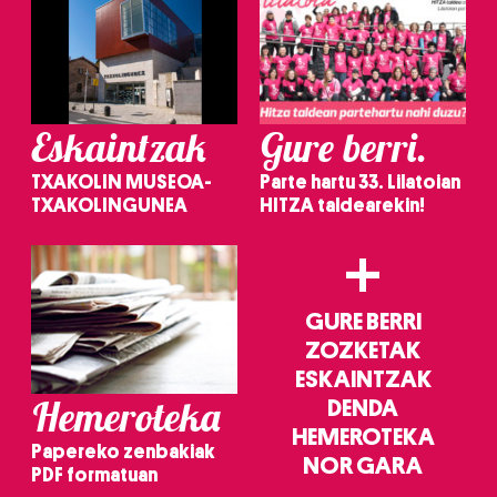
Eskaintzak
Gure berri.
TXAKOLIN MUSEOA-
Parte hartu 33. Lilatoian
TXAKOLINGUNEA
HITZA taldearekin!
+
GURE BERRI
ZOZKETAK
ESKAINTZAK
Hemeroteka
DENDA
HEMEROTEKA
Papereko zenbakiak
NOR GARA
PDF formatuan