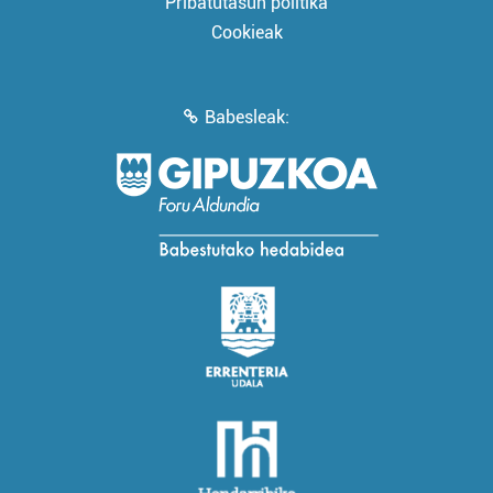
Pribatutasun politika
Cookieak
Babesleak: