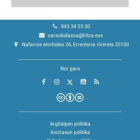
943 34 03 30
oarsobidasoa@hitza.eus
Nafarroa etorbidea 26, Errenteria-Orereta 20100
Nor gara
Argitalpen politika
Aniztasun politika