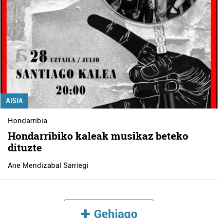
AISIA
Hondarribia
Hondarribiko kaleak musikaz beteko
dituzte
Ane Mendizabal Sarriegi
Gehiago