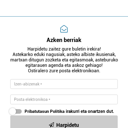
Azken berriak
Harpidetu zaitez gure buletin irekira!
Astekarko eduki nagusiak, asteko albiste ikusienak,
martxan ditugun zozketa eta egitasmoak, asteburuko
egitarauen agenda eta askoz gehiago!
Ostiralero zure posta elektronikoan.
Pribatutasun Politika
irakurri eta onartzen dut.
Harpidetu