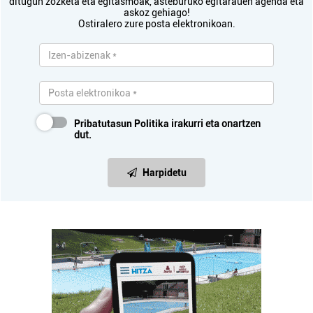
ditugun zozketa eta egitasmoak, asteburuko egitarauen agenda eta
askoz gehiago!
Ostiralero zure posta elektronikoan.
Pribatutasun Politika
irakurri eta onartzen
dut.
Harpidetu