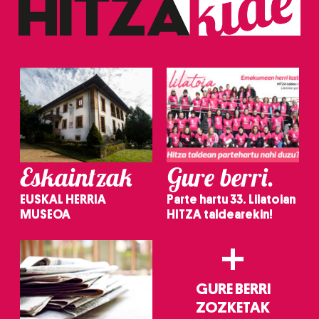
Eskaintzak
Gure berri.
EUSKAL HERRIA
Parte hartu 33. Lilatoian
MUSEOA
HITZA taldearekin!
+
GURE BERRI
ZOZKETAK