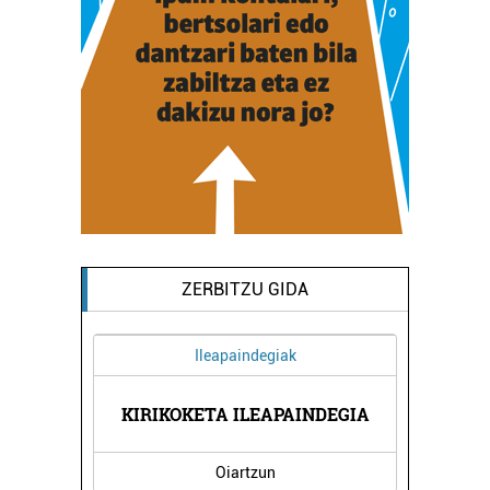
ZERBITZU GIDA
Ileapaindegiak
BERNA
KIRIKOKETA ILEAPAINDEGIA
LAND
Oiartzun