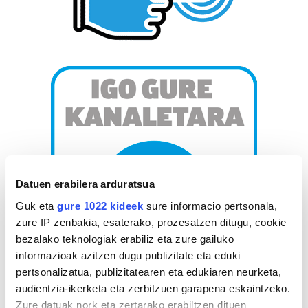
Datuen erabilera arduratsua
Guk eta
gure 1022 kideek
sure informacio pertsonala,
zure IP zenbakia, esaterako, prozesatzen ditugu, cookie
bezalako teknologiak erabiliz eta zure gailuko
informazioak azitzen dugu publizitate eta eduki
pertsonalizatua, publizitatearen eta edukiaren neurketa,
audientzia-ikerketa eta zerbitzuen garapena eskaintzeko.
AGENDA
Zure datuak nork eta zertarako erabiltzen dituen