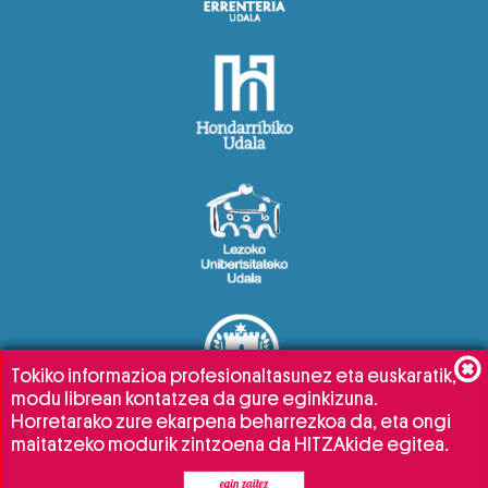
Tokiko informazioa profesionaltasunez eta euskaratik,
modu librean kontatzea da gure eginkizuna.
Horretarako zure ekarpena beharrezkoa da, eta ongi
maitatzeko modurik zintzoena da HITZAkide egitea.