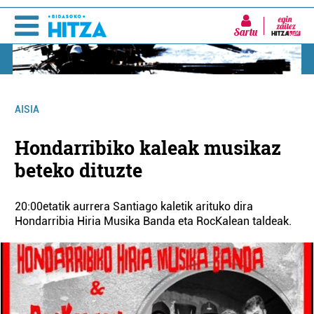
Sartu
AISIA
Hondarribiko kaleak musikaz
beteko dituzte
20:00etatik aurrera Santiago kaletik arituko dira
Hondarribia Hiria Musika Banda eta RocKalean taldeak.