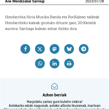
Ane Mendizabal Sarriegi
2023
/
07
/
28
Hondarribia Hiria Musika Banda eta RocKalean taldeak
Hondarribiko kaleak girotuko dituzte gaur, 20:00etatik
aurrera. Santiago kalean zehar ibiliko dira.
Azken berriak
Harpidetu zaitez gure buletin irekira!
Astekarko eduki nagusiak, asteko albiste ikusienak, martxan