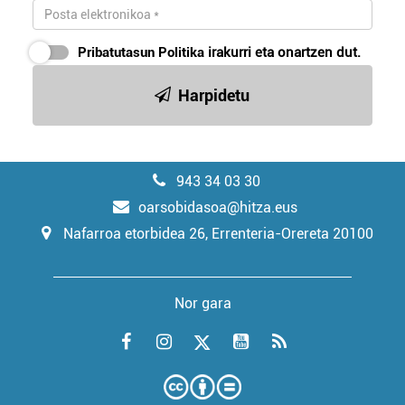
Pribatutasun Politika
irakurri eta onartzen dut.
Harpidetu
943 34 03 30
oarsobidasoa@hitza.eus
Nafarroa etorbidea 26, Errenteria-Orereta 20100
Nor gara