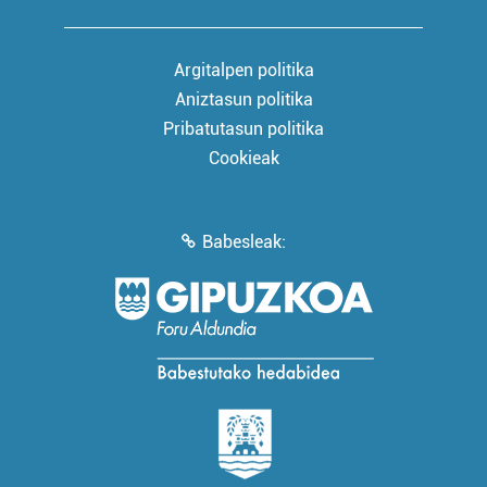
Argitalpen politika
Aniztasun politika
Pribatutasun politika
Cookieak
Babesleak: