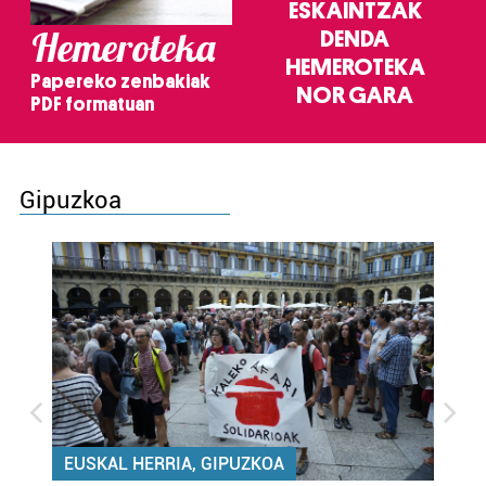
ESKAINTZAK
Hemeroteka
DENDA
HEMEROTEKA
Papereko zenbakiak
NOR GARA
PDF formatuan
Gipuzkoa
EUSKAL HERRIA, GIPUZKOA