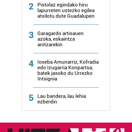
2
Pistolaz egindako hiru
irakurri
lapurreten ustezko egilea
atxilotu dute Guadalupen
3
Garagardo artisauen
azoka, eskaintza
anitzarekin
4
Ioseba Amunarriz, Kofradia
edo Izugarria Konpartsa,
batek jasoko du Urrezko
Intsignia
5
Lau bandera, lau lehia
ezberdin