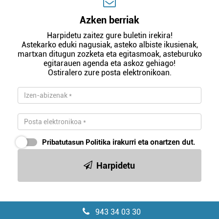
Azken berriak
Harpidetu zaitez gure buletin irekira!
Astekarko eduki nagusiak, asteko albiste ikusienak,
martxan ditugun zozketa eta egitasmoak, asteburuko
egitarauen agenda eta askoz gehiago!
Ostiralero zure posta elektronikoan.
Pribatutasun Politika
irakurri eta onartzen dut.
Harpidetu
943 34 03 30