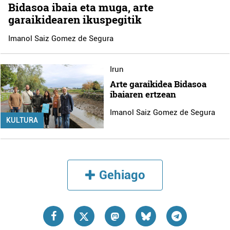
Bidasoa ibaia eta muga, arte
garaikidearen ikuspegitik
Imanol Saiz Gomez de Segura
Irun
Arte garaikidea Bidasoa
ibaiaren ertzean
Imanol Saiz Gomez de Segura
KULTURA
Gehiago