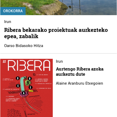
OROKORRA
Irun
Ribera bekarako proiektuak aurkezteko
epea, zabalik
Oarso Bidasoko Hitza
Irun
Aurtengo Ribera azoka
aurkeztu dute
Alaine Aranburu Etxegoien