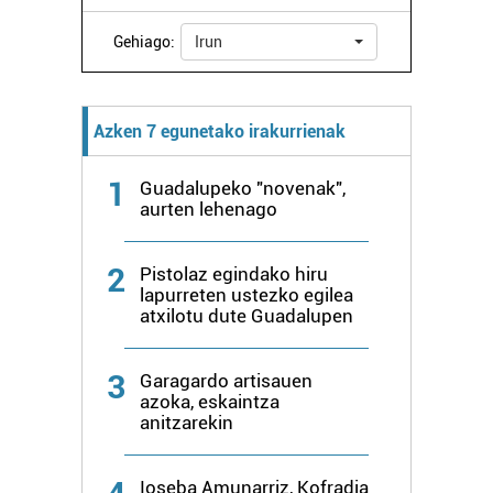
Gehiago:
Irun
Webgune honek cookie propioak eta hirugarrenen cookie-
fitxategiak erabiltzen ditu. Zure esperientzia eta
zerbitzuak hobetzeko asmoz, cookie teknologiaz
baliatzen gara. Ohar hau onartuz gero, teknologia hori
Azken 7 egunetako irakurrienak
erabiltzeko baimen esplizitua ematen diguzu.
Gehiago
irakurri
1
Guadalupeko "novenak",
aurten lehenago
2
Pistolaz egindako hiru
lapurreten ustezko egilea
atxilotu dute Guadalupen
3
Garagardo artisauen
azoka, eskaintza
anitzarekin
Ioseba Amunarriz, Kofradia