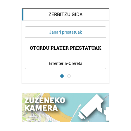
ZERBITZU GIDA
Janari prestatuak
EGILU
OTORDU PLATER PRESTATUAK
Errenteria-Orereta
E