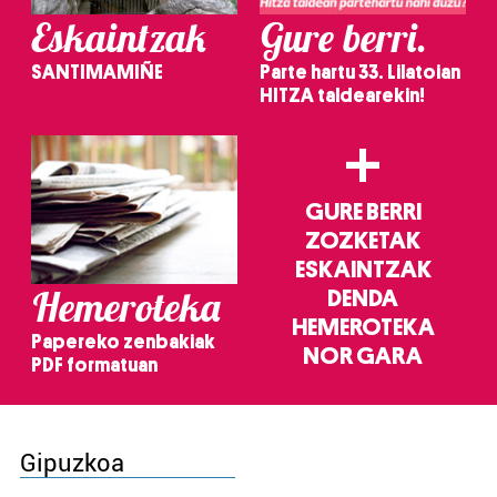
Eskaintzak
Gure berri.
SANTIMAMIÑE
Parte hartu 33. Lilatoian
HITZA taldearekin!
+
GURE BERRI
ZOZKETAK
ESKAINTZAK
Hemeroteka
DENDA
HEMEROTEKA
Papereko zenbakiak
NOR GARA
PDF formatuan
Gipuzkoa