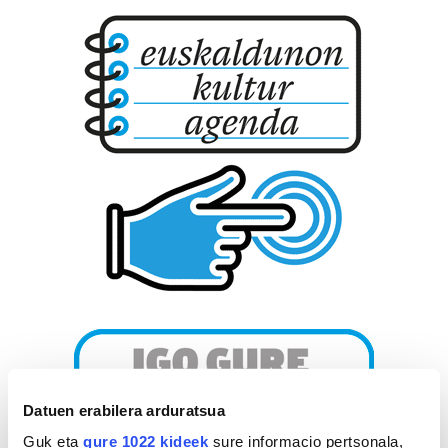
Datuen erabilera arduratsua
Guk eta
gure 1022 kideek
sure informacio pertsonala,