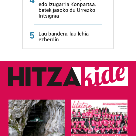
4
edo Izugarria Konpartsa,
batek jasoko du Urrezko
Intsignia
5
Lau bandera, lau lehia
ezberdin