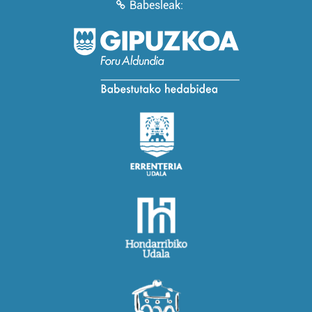
Babesleak: