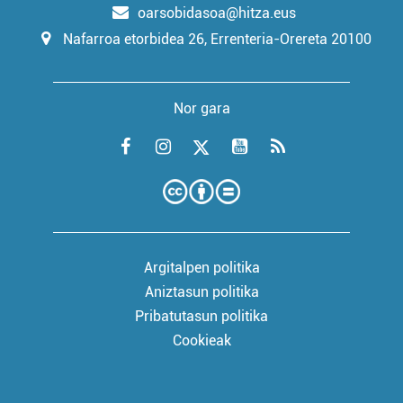
oarsobidasoa@hitza.eus
Nafarroa etorbidea 26, Errenteria-Orereta 20100
Nor gara
Argitalpen politika
Aniztasun politika
Pribatutasun politika
Cookieak