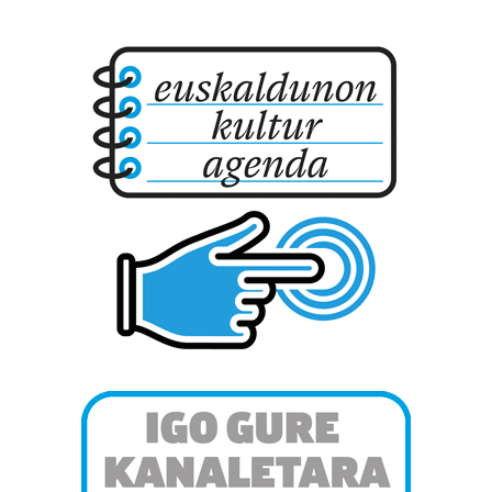
datuen atalean. Edozein unetan alda edo ken dezakezu
zure baimena Cookieen adierazpenean.
Webgune honek cookie propioak eta hirugarrenen cookie-
fitxategiak erabiltzen ditu. Zure esperientzia eta
zerbitzuak hobetzeko asmoz, cookie teknologiaz
baliatzen gara. Ohar hau onartuz gero, teknologia hori
erabiltzeko baimen esplizitua ematen diguzu.
Gehiago
irakurri