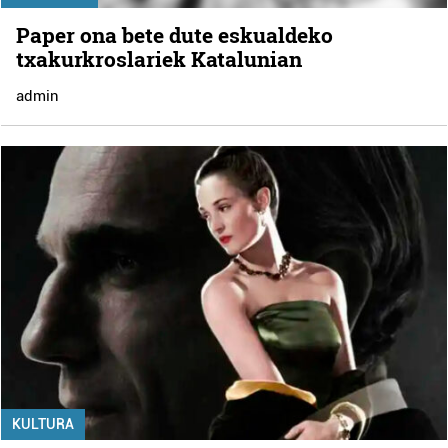
Paper ona bete dute eskualdeko
txakurkroslariek Katalunian
admin
KULTURA