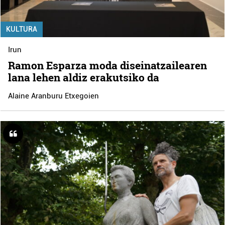
KULTURA
Irun
Ramon Esparza moda diseinatzailearen
lana lehen aldiz erakutsiko da
Alaine Aranburu Etxegoien