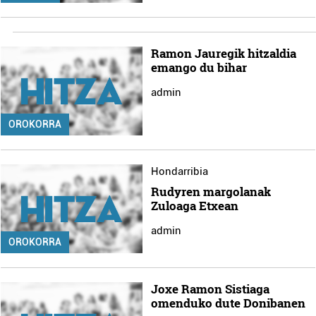
Ramon Jauregik hitzaldia
emango du bihar
admin
OROKORRA
Hondarribia
Rudyren margolanak
Zuloaga Etxean
admin
OROKORRA
Joxe Ramon Sistiaga
omenduko dute Donibanen