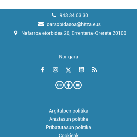
943 34 03 30
oarsobidasoa@hitza.eus
Nafarroa etorbidea 26, Errenteria-Orereta 20100
Nor gara
Argitalpen politika
Aniztasun politika
Pribatutasun politika
Cookieak