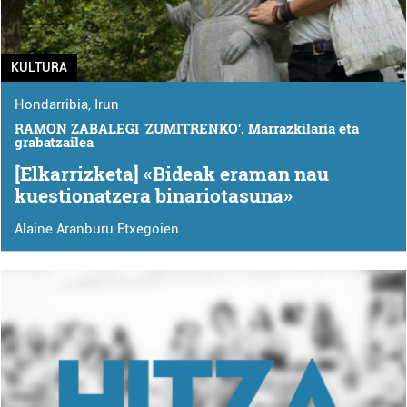
KULTURA
Hondarribia
,
Irun
RAMON ZABALEGI 'ZUMITRENKO'. Marrazkilaria eta
grabatzailea
[Elkarrizketa] «Bideak eraman nau
kuestionatzera binariotasuna»
Alaine Aranburu Etxegoien