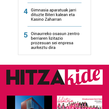
4
Gimnasia aparatuak jarri
dituzte Biteri kalean eta
Kasino Zaharran
5
Oinaurreko osasun zentro
berriaren lizitazio
prozesuan sei enpresa
aurkeztu dira