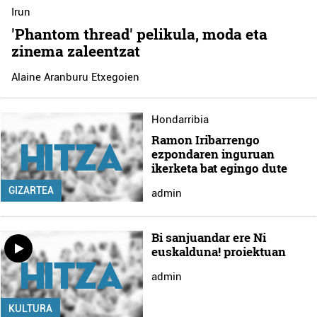
Irun
'Phantom thread' pelikula, moda eta
zinema zaleentzat
Alaine Aranburu Etxegoien
Hondarribia
Ramon Iribarrengo
ezpondaren inguruan
ikerketa bat egingo dute
GIZARTEA
admin
Bi sanjuandar ere Ni
euskalduna! proiektuan
admin
KULTURA