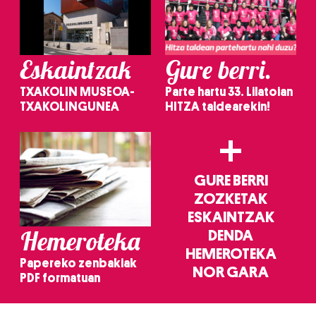
Eskaintzak
Gure berri.
TXAKOLIN MUSEOA-
Parte hartu 33. Lilatoian
TXAKOLINGUNEA
HITZA taldearekin!
+
GURE BERRI
ZOZKETAK
ESKAINTZAK
Hemeroteka
DENDA
HEMEROTEKA
Papereko zenbakiak
NOR GARA
PDF formatuan