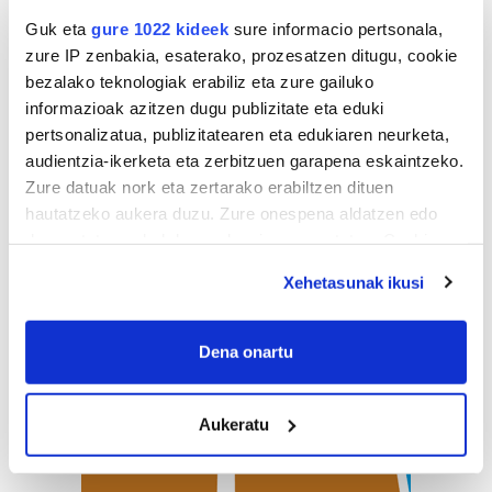
Guk eta
gure 1022 kideek
sure informacio pertsonala,
zure IP zenbakia, esaterako, prozesatzen ditugu, cookie
bezalako teknologiak erabiliz eta zure gailuko
informazioak azitzen dugu publizitate eta eduki
pertsonalizatua, publizitatearen eta edukiaren neurketa,
audientzia-ikerketa eta zerbitzuen garapena eskaintzeko.
Zure datuak nork eta zertarako erabiltzen dituen
hautatzeko aukera duzu. Zure onespena aldatzen edo
deuseztatzen ahal duzu edozein momentutan, Cookie
deklaraziotik edo Privacy triggerean klikatuz.
Xehetasunak ikusi
If you allow, we would also like to:
Collect information about your geographical
Dena onartu
location which can be accurate to within several
meters
Aukeratu
Identify your device by actively scanning it for
specific characteristics (fingerprinting)
Find out more about how your personal data is processed