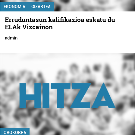
EKONOMIA
GIZARTEA
Erruduntasun kalifikazioa eskatu du
ELAk Vizcainon
admin
OROKORRA