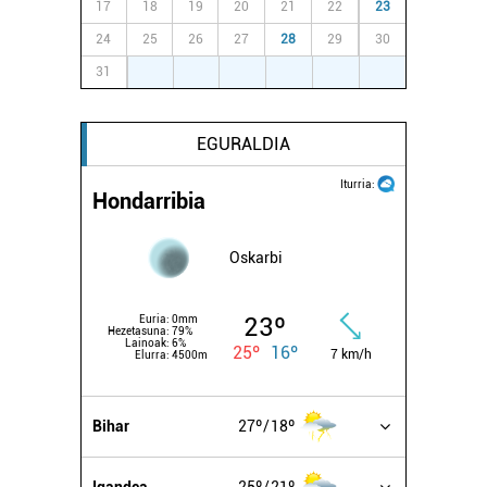
17
18
19
20
21
22
23
24
25
26
27
28
29
30
31
1
2
3
4
5
6
EGURALDIA
Iturria:
Hondarribia
Oskarbi
23º
Euria:
0mm
Hezetasuna:
79%
Lainoak:
6%
25º
16º
7 km/h
Elurra:
4500m
Bihar
27º
18º