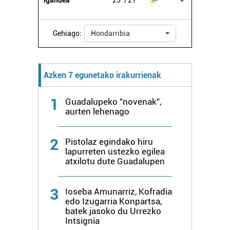
Igandea
25º
21º
Gehiago:
Hondarribia
Azken 7 egunetako irakurrienak
1
Guadalupeko "novenak",
aurten lehenago
2
Pistolaz egindako hiru
lapurreten ustezko egilea
atxilotu dute Guadalupen
3
Ioseba Amunarriz, Kofradia
edo Izugarria Konpartsa,
batek jasoko du Urrezko
Intsignia