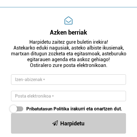
Azken berriak
Harpidetu zaitez gure buletin irekira!
Astekarko eduki nagusiak, asteko albiste ikusienak,
martxan ditugun zozketa eta egitasmoak, asteburuko
egitarauen agenda eta askoz gehiago!
Ostiralero zure posta elektronikoan.
Pribatutasun Politika
irakurri eta onartzen dut.
Harpidetu