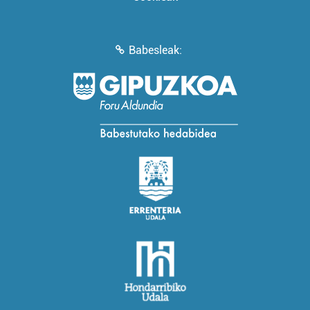
Babesleak: