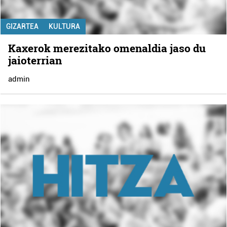
GIZARTEA
KULTURA
Kaxerok merezitako omenaldia jaso du
jaioterrian
admin