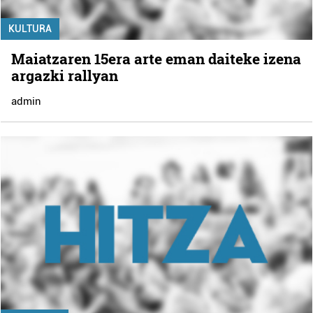
KULTURA
Maiatzaren 15era arte eman daiteke izena
argazki rallyan
admin