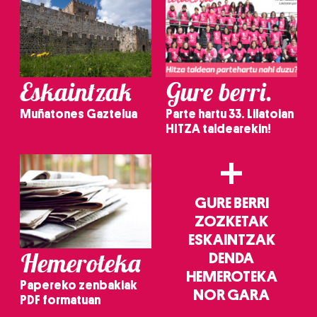
Eskaintzak
Gure berri.
Muñatones Gaztelua
Parte hartu 33. Lilatoian
HITZA taldearekin!
+
GURE BERRI
ZOZKETAK
ESKAINTZAK
Hemeroteka
DENDA
HEMEROTEKA
Papereko zenbakiak
NOR GARA
PDF formatuan