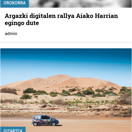
OROKORRA
Argazki digitalen rallya Aiako Harrian
egingo dute
admin
GIZARTEA