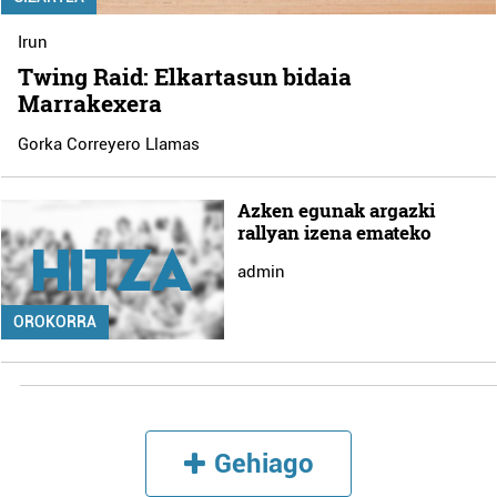
Irun
Twing Raid: Elkartasun bidaia
Marrakexera
Gorka Correyero Llamas
Azken egunak argazki
rallyan izena emateko
admin
OROKORRA
Gehiago