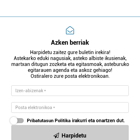
Azken berriak
Harpidetu zaitez gure buletin irekira!
Astekarko eduki nagusiak, asteko albiste ikusienak,
martxan ditugun zozketa eta egitasmoak, asteburuko
egitarauen agenda eta askoz gehiago!
Ostiralero zure posta elektronikoan.
Pribatutasun Politika
irakurri eta onartzen dut.
Harpidetu