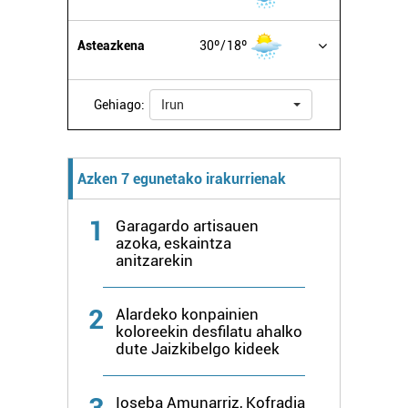
datuen atalean. Edozein unetan alda edo ken dezakezu
zure baimena Cookieen adierazpenean.
Asteazkena
30º
18º
Webgune honek cookie propioak eta hirugarrenen cookie-
fitxategiak erabiltzen ditu. Zure esperientzia eta
Gehiago:
Irun
zerbitzuak hobetzeko asmoz, cookie teknologiaz
baliatzen gara. Ohar hau onartuz gero, teknologia hori
erabiltzeko baimen esplizitua ematen diguzu.
Gehiago
Azken 7 egunetako irakurrienak
irakurri
1
Garagardo artisauen
azoka, eskaintza
anitzarekin
2
Alardeko konpainien
koloreekin desfilatu ahalko
dute Jaizkibelgo kideek
3
Ioseba Amunarriz, Kofradia