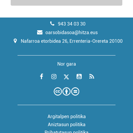
943 34 03 30
oarsobidasoa@hitza.eus
Nafarroa etorbidea 26, Errenteria-Orereta 20100
Nor gara
Argitalpen politika
Aniztasun politika
Pribatutasun politika