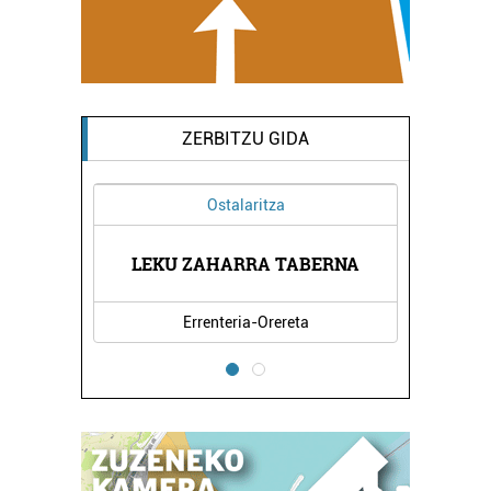
ZERBITZU GIDA
Ostalaritza
GENTZIA
LEKU ZAHARRA TABERNA
ELDUAY
Errenteria-Orereta