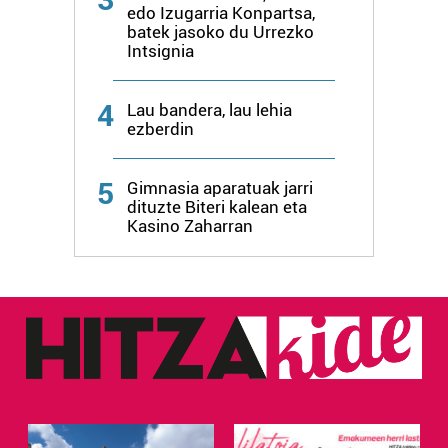
edo Izugarria Konpartsa,
batek jasoko du Urrezko
Intsignia
4
Lau bandera, lau lehia
ezberdin
5
Gimnasia aparatuak jarri
dituzte Biteri kalean eta
Kasino Zaharran