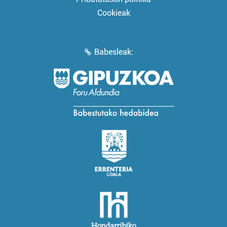
Cookieak
Babesleak: