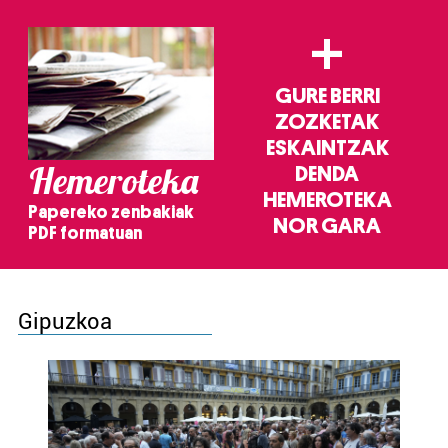
+
GURE BERRI
ZOZKETAK
ESKAINTZAK
Hemeroteka
DENDA
HEMEROTEKA
Papereko zenbakiak
NOR GARA
PDF formatuan
Gipuzkoa