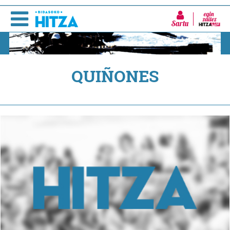
Sartu
QUIÑONES