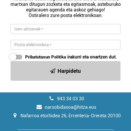
martxan ditugun zozketa eta egitasmoak, asteburuko
egitarauen agenda eta askoz gehiago!
Ostiralero zure posta elektronikoan.
Pribatutasun Politika
irakurri eta onartzen dut.
Harpidetu
943 34 03 30
oarsobidasoa@hitza.eus
Nafarroa etorbidea 26, Errenteria-Orereta 20100