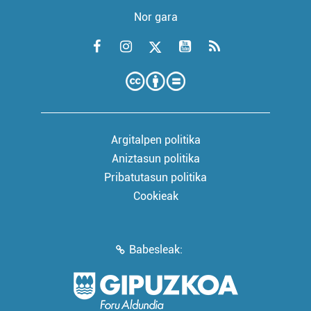
Nor gara
Argitalpen politika
Aniztasun politika
Pribatutasun politika
Cookieak
Babesleak: