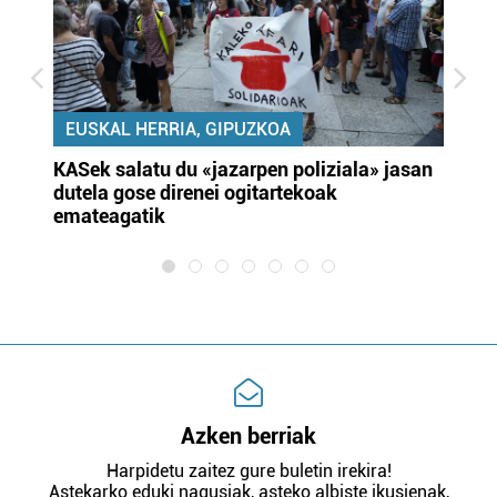
EUSKAL HERRIA, GIPUZKOA
KASek salatu du «jazarpen poliziala» jasan
Pa
dutela gose direnei ogitartekoak
da
emateagatik
«s
Azken berriak
Harpidetu zaitez gure buletin irekira!
Astekarko eduki nagusiak, asteko albiste ikusienak,