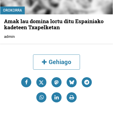
OROKORRA
Amak lau domina lortu ditu Espainiako
kadeteen Txapelketan
admin
Gehiago