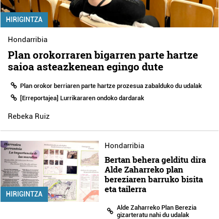
HIRIGINTZA
Hondarribia
Plan orokorraren bigarren parte hartze
saioa asteazkenean egingo dute
Plan orokor berriaren parte hartze prozesua zabalduko du udalak
[Erreportajea] Lurrikararen ondoko dardarak
Rebeka Ruiz
Hondarribia
Bertan behera gelditu dira
Alde Zaharreko plan
bereziaren barruko bisita
eta tailerra
HIRIGINTZA
Alde Zaharreko Plan Berezia
gizarteratu nahi du udalak