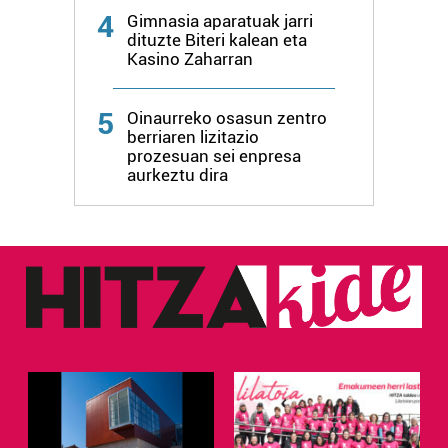
zure baimena Cookieen adierazpenean.
4
Gimnasia aparatuak jarri
dituzte Biteri kalean eta
Kasino Zaharran
Webgune honek cookie propioak eta hirugarrenen cookie-
fitxategiak erabiltzen ditu. Zure esperientzia eta
zerbitzuak hobetzeko asmoz, cookie teknologiaz
5
Oinaurreko osasun zentro
baliatzen gara. Ohar hau onartuz gero, teknologia hori
berriaren lizitazio
prozesuan sei enpresa
erabiltzeko baimen esplizitua ematen diguzu.
Gehiago
aurkeztu dira
irakurri