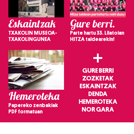
Eskaintzak
Gure berri.
TXAKOLIN MUSEOA-
Parte hartu 33. Lilatoian
TXAKOLINGUNEA
HITZA taldearekin!
+
GURE BERRI
ZOZKETAK
ESKAINTZAK
Hemeroteka
DENDA
HEMEROTEKA
Papereko zenbakiak
NOR GARA
PDF formatuan