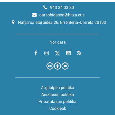
943 34 03 30
oarsobidasoa@hitza.eus
Nafarroa etorbidea 26, Errenteria-Orereta 20100
Nor gara
Argitalpen politika
Aniztasun politika
Pribatutasun politika
Cookieak