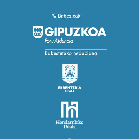
Babesleak: