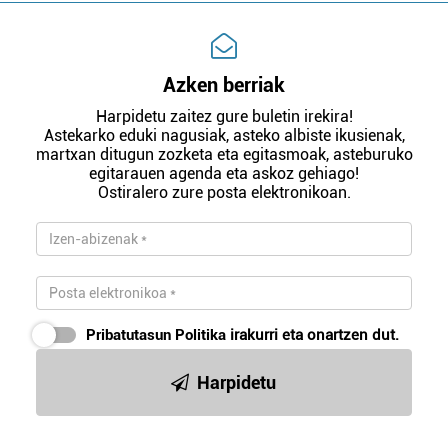
Azken berriak
Harpidetu zaitez gure buletin irekira!
Astekarko eduki nagusiak, asteko albiste ikusienak,
martxan ditugun zozketa eta egitasmoak, asteburuko
egitarauen agenda eta askoz gehiago!
Ostiralero zure posta elektronikoan.
Pribatutasun Politika
irakurri eta onartzen dut.
Harpidetu