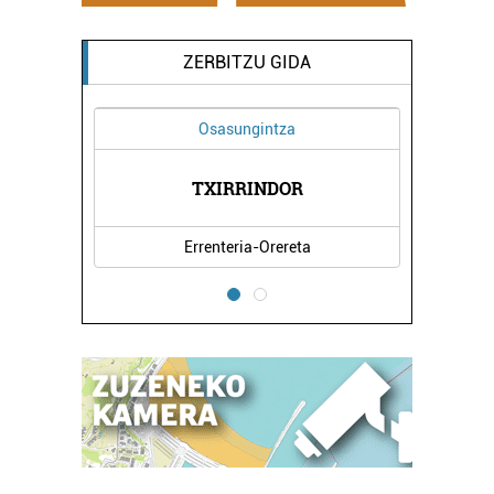
ZERBITZU GIDA
Osasungintza
TXIRRINDOR
Errenteria-Orereta