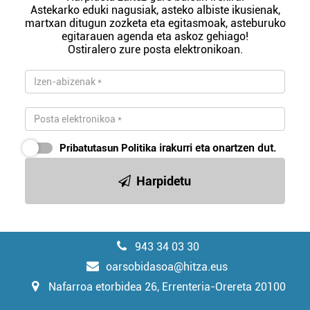
Astekarko eduki nagusiak, asteko albiste ikusienak,
martxan ditugun zozketa eta egitasmoak, asteburuko
egitarauen agenda eta askoz gehiago!
Ostiralero zure posta elektronikoan.
Pribatutasun Politika
irakurri eta onartzen dut.
Harpidetu
943 34 03 30
oarsobidasoa@hitza.eus
Nafarroa etorbidea 26, Errenteria-Orereta 20100