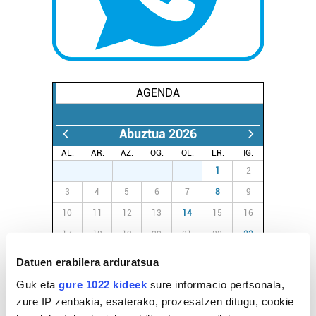
AGENDA
Abuztua 2026
AL.
AR.
AZ.
OG.
OL.
LR.
IG.
27
28
29
30
31
1
2
3
4
5
6
7
8
9
10
11
12
13
14
15
16
17
18
19
20
21
22
23
24
25
26
27
28
29
30
Datuen erabilera arduratsua
31
1
2
3
4
5
6
Guk eta
gure 1022 kideek
sure informacio pertsonala,
zure IP zenbakia, esaterako, prozesatzen ditugu, cookie