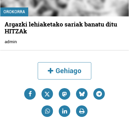
OROKORRA
Argazki lehiaketako sariak banatu ditu
HITZAk
admin
Gehiago