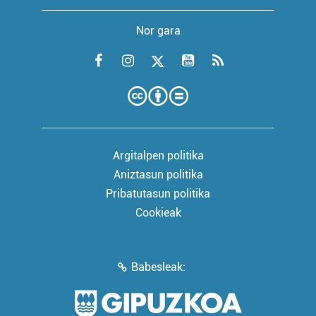
Nor gara
Argitalpen politika
Aniztasun politika
Pribatutasun politika
Cookieak
Babesleak: