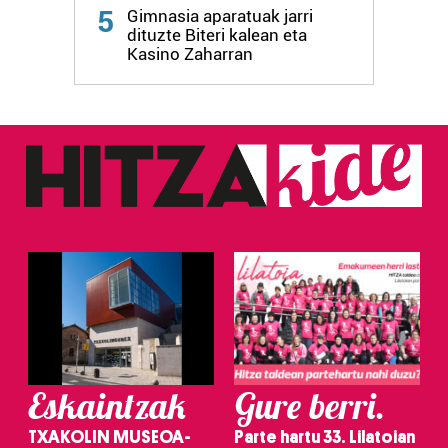
Webgune honek cookie propioak eta hirugarrenen cookie-
5
Gimnasia aparatuak jarri
fitxategiak erabiltzen ditu. Zure esperientzia eta
dituzte Biteri kalean eta
zerbitzuak hobetzeko asmoz, cookie teknologiaz
Kasino Zaharran
baliatzen gara. Ohar hau onartuz gero, teknologia hori
erabiltzeko baimen esplizitua ematen diguzu.
Gehiago
irakurri
Eskaintzak
Gure berri.
TXAKOLIN MUSEOA-
Parte hartu 33. Lilatoian