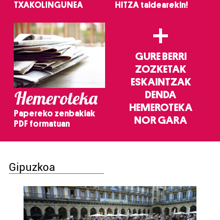
TXAKOLINGUNEA
HITZA taldearekin!
+
GURE BERRI
ZOZKETAK
ESKAINTZAK
Hemeroteka
DENDA
HEMEROTEKA
Papereko zenbakiak
NOR GARA
PDF formatuan
Gipuzkoa