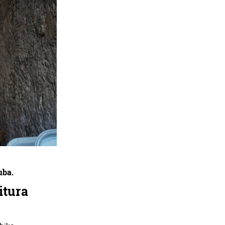
uba.
itura