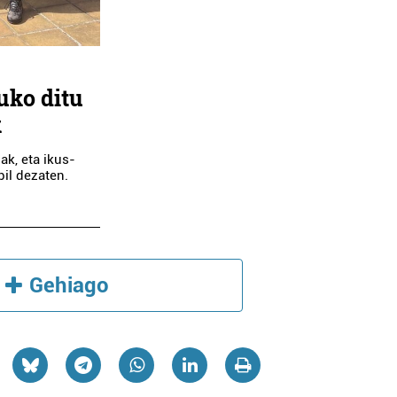
uko ditu
k
Diseinu grafikoa
Estetika
ak, eta ikus-
bil dezaten.
DIXIDU DISEINU
NAIU ESTETIK
GRAFIKOA
Oiartzun
Pasaia
Gehiago