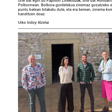
Urte bat egin du Papillon Zineklubak, urte bat Hondarr
Polborinean. Bolbora gordelekua zinemaz gozatzeko e
puntu batean bilakatu dute, eta era berean, zinema ko
handitzen doaz.
Urko Iridoy Alzelai