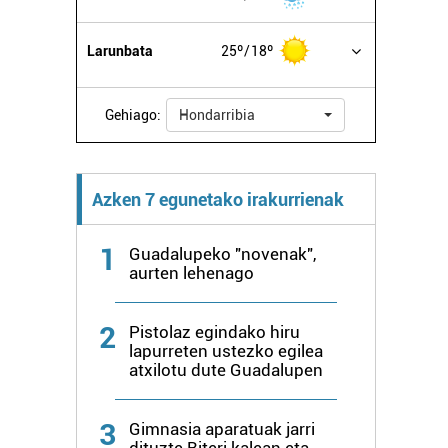
Larunbata
25º
18º
Gehiago:
Hondarribia
Azken 7 egunetako irakurrienak
1
Guadalupeko "novenak",
aurten lehenago
2
Pistolaz egindako hiru
lapurreten ustezko egilea
atxilotu dute Guadalupen
3
Gimnasia aparatuak jarri