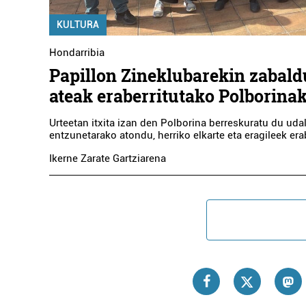
KULTURA
Hondarribia
Papillon Zineklubarekin zabald
ateak eraberritutako Polborina
Urteetan itxita izan den Polborina berreskuratu du udal
entzunetarako atondu, herriko elkarte eta eragileek era
Ikerne Zarate Gartziarena