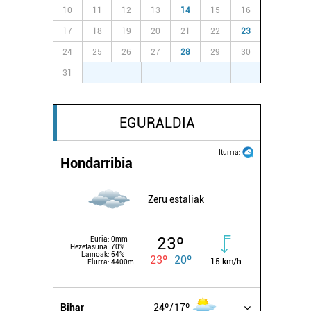
10
11
12
13
14
15
16
17
18
19
20
21
22
23
24
25
26
27
28
29
30
31
1
2
3
4
5
6
EGURALDIA
Iturria:
Hondarribia
Zeru estaliak
23º
Euria:
0mm
Hezetasuna:
70%
Lainoak:
64%
23º
20º
15 km/h
Elurra:
4400m
Bihar
24º
17º