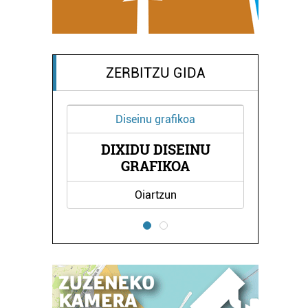
ZERBITZU GIDA
Diseinu grafikoa
DIXIDU DISEINU
A
GRAFIKOA
Oiartzun