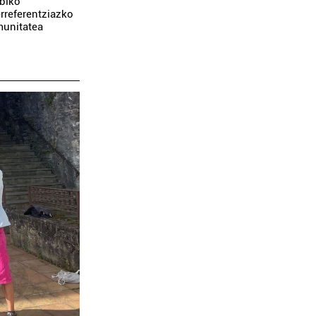
ibiko
rreferentziazko
munitatea