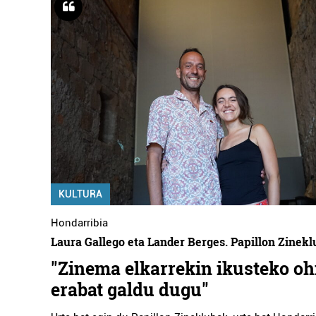
KULTURA
Hondarribia
Laura Gallego eta Lander Berges. Papillon Zinekl
"Zinema elkarrekin ikusteko oh
erabat galdu dugu"