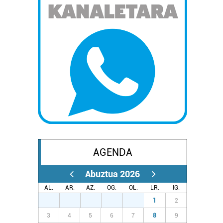
AGENDA
Abuztua 2026
AL.
AR.
AZ.
OG.
OL.
LR.
IG.
27
28
29
30
31
1
2
3
4
5
6
7
8
9