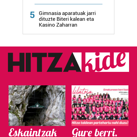
Webgune honek cookie propioak eta hirugarrenen cookie-
5
fitxategiak erabiltzen ditu. Zure esperientzia eta
Gimnasia aparatuak jarri
dituzte Biteri kalean eta
zerbitzuak hobetzeko asmoz, cookie teknologiaz
Kasino Zaharran
baliatzen gara. Ohar hau onartuz gero, teknologia hori
erabiltzeko baimen esplizitua ematen diguzu.
Gehiago
irakurri
Eskaintzak
Gure berri.