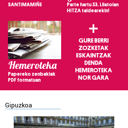
SANTIMAMIÑE
Parte hartu 33. Lilatoian
HITZA taldearekin!
+
GURE BERRI
ZOZKETAK
ESKAINTZAK
Hemeroteka
DENDA
HEMEROTEKA
Papereko zenbakiak
NOR GARA
PDF formatuan
Gipuzkoa