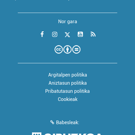
Nor gara
Argitalpen politika
Aniztasun politika
Pribatutasun politika
Cookieak
Babesleak: