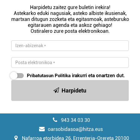
Harpidetu zaitez gure buletin irekira!
Astekarko eduki nagusiak, asteko albiste ikusienak,
martxan ditugun zozketa eta egitasmoak, asteburuko
egitarauen agenda eta askoz gehiago!
Ostiralero zure posta elektronikoan.
Pribatutasun Politika
irakurri eta onartzen dut.
Harpidetu
943 34 03 30
oarsobidasoa@hitza.eus
Nafarroa etorbidea 26, Errenteria-Orereta 20100