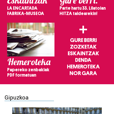
Eskaintzak
Gure berri.
LA ENCARTADA
Parte hartu 33. Lilatoian
FABRIKA-MUSEOA
HITZA taldearekin!
+
GURE BERRI
ZOZKETAK
ESKAINTZAK
Hemeroteka
DENDA
HEMEROTEKA
Papereko zenbakiak
NOR GARA
PDF formatuan
Gipuzkoa