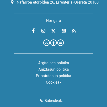
Nafarroa etorbidea 26, Errenteria-Orereta 20100
Nor gara
Argitalpen politika
Aniztasun politika
Pribatutasun politika
Cookieak
Babesleak: