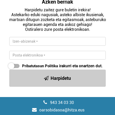
Azken berriak
Harpidetu zaitez gure buletin irekira!
Astekarko eduki nagusiak, asteko albiste ikusienak,
martxan ditugun zozketa eta egitasmoak, asteburuko
egitarauen agenda eta askoz gehiago!
Ostiralero zure posta elektronikoan.
Pribatutasun Politika
irakurri eta onartzen dut.
Harpidetu
943 34 03 30
oarsobidasoa@hitza.eus