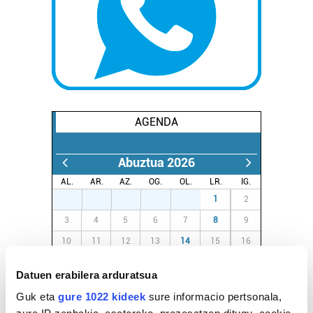
AGENDA
Abuztua 2026
AL.
AR.
AZ.
OG.
OL.
LR.
IG.
27
28
29
30
31
1
2
3
4
5
6
7
8
9
10
11
12
13
14
15
16
17
18
19
20
21
22
23
Datuen erabilera arduratsua
24
25
26
27
28
29
30
Guk eta
gure 1022 kideek
sure informacio pertsonala,
31
1
2
3
4
5
6