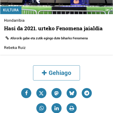
KULTURA
Hondarribia
Hasi da 2021. urteko Fenomena jaialdia
Afororik gabe eta zutik egingo dute biharko Fenomena
Rebeka Ruiz
Gehiago