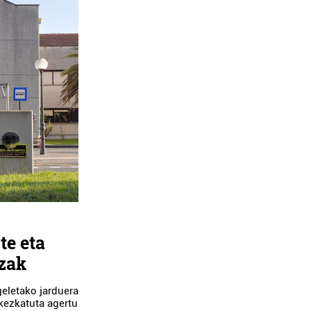
te eta
tzak
geletako jarduera
kezkatuta agertu