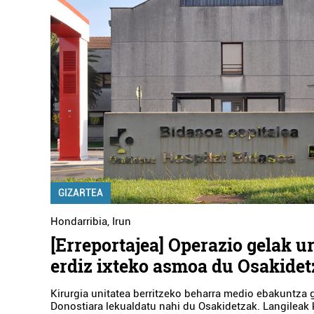
GIZARTEA
Hondarribia
,
Irun
[Erreportajea] Operazio gelak ur
erdiz ixteko asmoa du Osakide
Kirurgia unitatea berritzeko beharra medio ebakuntza 
Donostiara lekualdatu nahi du Osakidetzak. Langileak 