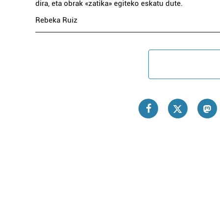
dira, eta obrak «zatika» egiteko eskatu dute.
Rebeka Ruiz