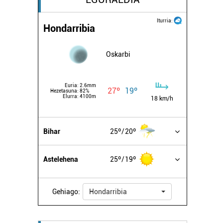
Iturria:
Hondarribia
Oskarbi
Euria:
2.6mm
27º
19º
Hezetasuna:
82%
Elurra:
4100m
18 km/h
Bihar
25º
20º
Astelehena
25º
19º
Gehiago:
Hondarribia