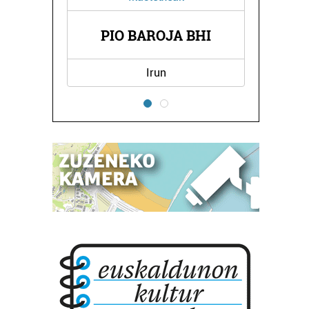
O
PIO BAROJA BHI
Irun