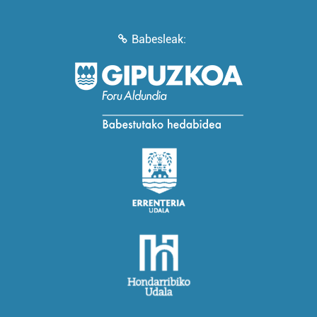
Babesleak: