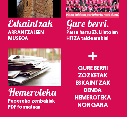
Eskaintzak
Gure berri.
ARRANTZALEEN
Parte hartu 33. Lilatoian
MUSEOA
HITZA taldearekin!
+
GURE BERRI
ZOZKETAK
ESKAINTZAK
Hemeroteka
DENDA
HEMEROTEKA
Papereko zenbakiak
NOR GARA
PDF formatuan