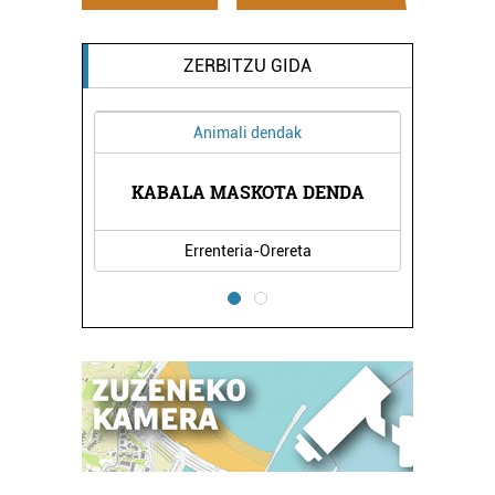
ZERBITZU GIDA
Animali dendak
A
KABALA MASKOTA DENDA
Errenteria-Orereta