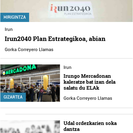
HIRIGINTZA
Irun
Irun2040 Plan Estrategikoa, abian
Gorka Correyero Llamas
Irun
Irungo Mercadonan
kaleratze bat izan dela
salatu du ELAk
GIZARTEA
Gorka Correyero Llamas
Udal ordezkarien soka
dantza