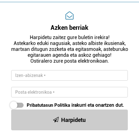
Azken berriak
Harpidetu zaitez gure buletin irekira!
Astekarko eduki nagusiak, asteko albiste ikusienak,
martxan ditugun zozketa eta egitasmoak, asteburuko
egitarauen agenda eta askoz gehiago!
Ostiralero zure posta elektronikoan.
Pribatutasun Politika
irakurri eta onartzen dut.
Harpidetu