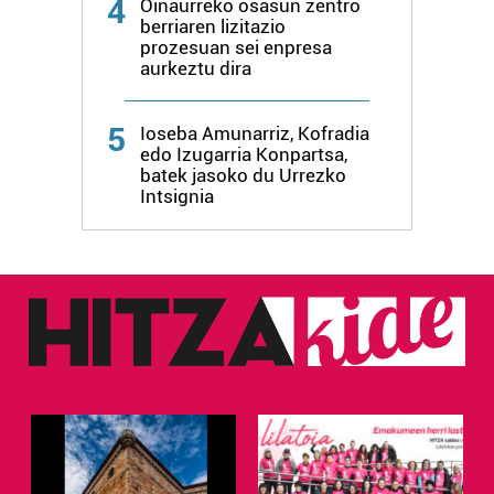
4
Oinaurreko osasun zentro
zure baimena Cookieen adierazpenean.
berriaren lizitazio
prozesuan sei enpresa
aurkeztu dira
Webgune honek cookie propioak eta hirugarrenen cookie-
fitxategiak erabiltzen ditu. Zure esperientzia eta
zerbitzuak hobetzeko asmoz, cookie teknologiaz
5
Ioseba Amunarriz, Kofradia
baliatzen gara. Ohar hau onartuz gero, teknologia hori
edo Izugarria Konpartsa,
batek jasoko du Urrezko
erabiltzeko baimen esplizitua ematen diguzu.
Gehiago
Intsignia
irakurri