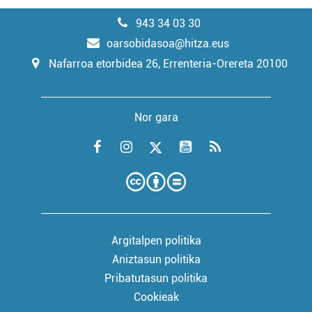
943 34 03 30
oarsobidasoa@hitza.eus
Nafarroa etorbidea 26, Errenteria-Orereta 20100
Nor gara
Argitalpen politika
Aniztasun politika
Pribatutasun politika
Cookieak