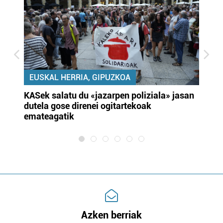
EUSKAL HERRIA, GIPUZKOA
KASek salatu du «jazarpen poliziala» jasan
Pa
dutela gose direnei ogitartekoak
da
emateagatik
«s
Azken berriak