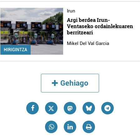
Irun
Argi berdea Irun-
Ventaseko ordainlekuaren
berritzeari
Mikel Del Val Garcia
HIRIGINTZA
Gehiago