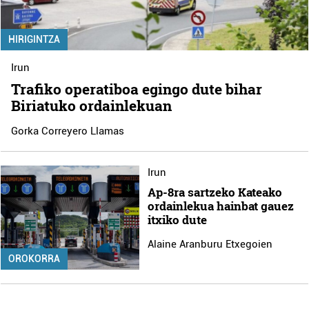
HIRIGINTZA
Irun
Trafiko operatiboa egingo dute bihar
Biriatuko ordainlekuan
Gorka Correyero Llamas
Irun
Ap-8ra sartzeko Kateako
ordainlekua hainbat gauez
itxiko dute
Alaine Aranburu Etxegoien
OROKORRA