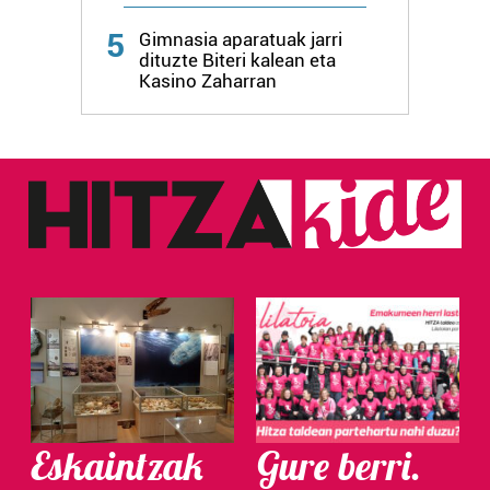
5
Gimnasia aparatuak jarri
dituzte Biteri kalean eta
Kasino Zaharran
Eskaintzak
Gure berri.