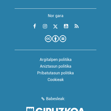
Nor gara
Argitalpen politika
Aniztasun politika
Pribatutasun politika
Cookieak
Babesleak: