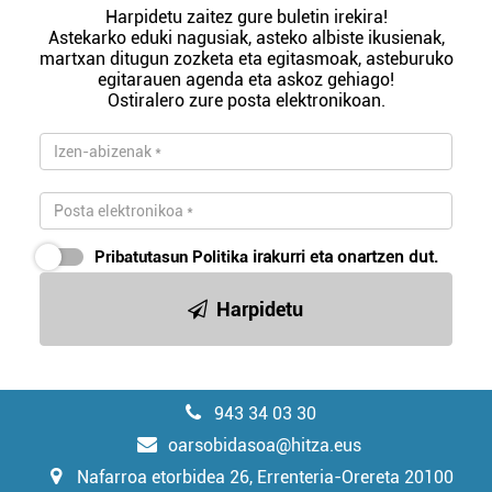
Harpidetu zaitez gure buletin irekira!
Astekarko eduki nagusiak, asteko albiste ikusienak,
martxan ditugun zozketa eta egitasmoak, asteburuko
egitarauen agenda eta askoz gehiago!
Ostiralero zure posta elektronikoan.
Pribatutasun Politika
irakurri eta onartzen dut.
Harpidetu
943 34 03 30
oarsobidasoa@hitza.eus
Nafarroa etorbidea 26, Errenteria-Orereta 20100