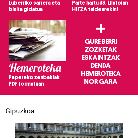
Luberriko sarrera eta
Parte hartu 33. Lilatoian
bisita gidatua
HITZA taldearekin!
+
GURE BERRI
ZOZKETAK
ESKAINTZAK
Hemeroteka
DENDA
HEMEROTEKA
Papereko zenbakiak
NOR GARA
PDF formatuan
Gipuzkoa