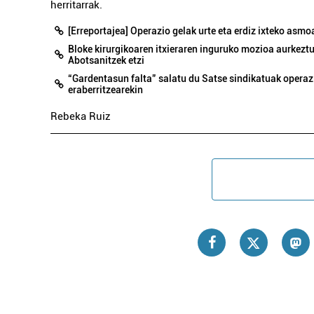
herritarrak.
[Erreportajea] Operazio gelak urte eta erdiz ixteko asm
Bloke kirurgikoaren itxieraren inguruko mozioa aurkezt
Abotsanitzek etzi
“Gardentasun falta” salatu du Satse sindikatuak operaz
eraberritzearekin
Rebeka Ruiz