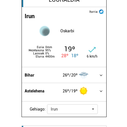
Iturria:
Irun
Oskarbi
19º
Euria:
0mm
Hezetasuna:
95%
Lainoak:
0%
28º
18º
6 km/h
Elurra:
4400m
Bihar
26º
20º
Astelehena
26º
19º
Gehiago:
Irun