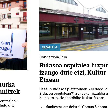
GIZARTEA
Hondarribia
,
Irun
Bidasoa ospitalea hizpi
izango dute etzi, Kultur
Etxean
 aurka
Osasun Bidasoa plataformak 'Zer dago j
anitzek
Bidasoa ospitalean?' izenpeko hitzaldia a
du etzirako, Hondarribiko Kultur Etxean.
zentrazioak
deitu ditu
Manifestaziora deitu du Osasun Bidasoa