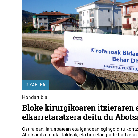
GIZARTEA
Hondarribia
Bloke kirurgikoaren itxieraren
elkarretaratzera deitu du Abots
Ostiralean, larunbatean eta igandean egingo ditu kont
Abotsanitzen udal taldeak, eta horietan parte hartzera 