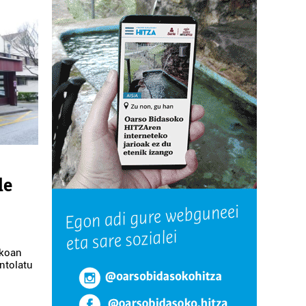
de
okoan
ntolatu