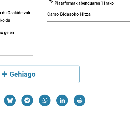
Plataformak abenduaren 11rako
oa du Osakidetzak
Oarso Bidasoko Hitza
uko du
io gelen
Gehiago