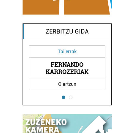
ZERBITZU GIDA
Tailerrak
FERNANDO
A
KARROZERIAK
Oiartzun