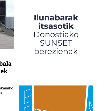
bala
iek
eskainiko
ren