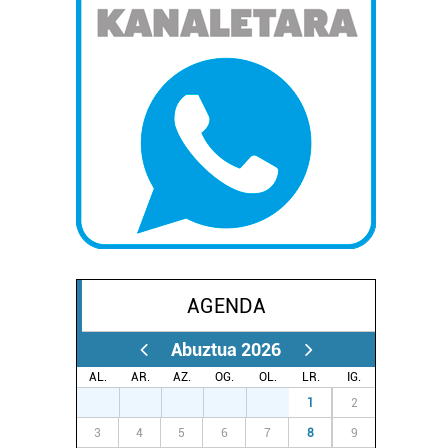
AGENDA
Abuztua 2026
AL.
AR.
AZ.
OG.
OL.
LR.
IG.
27
28
29
30
31
1
2
3
4
5
6
7
8
9