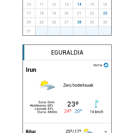
10
11
12
13
14
15
16
17
18
19
20
21
22
23
24
25
26
27
28
29
30
31
1
2
3
4
5
6
EGURALDIA
Iturria:
Irun
Zeru hodeitsuak
23º
Euria:
0mm
Hezetasuna:
68%
Lainoak:
43%
24º
20º
14 km/h
Elurra:
4400m
Bihar
25º
17º