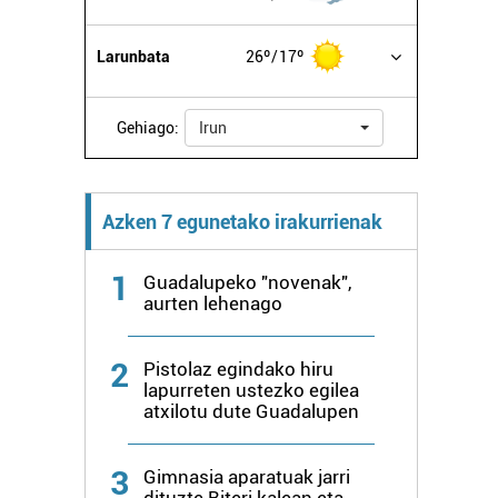
Larunbata
26º
17º
Gehiago:
Irun
Azken 7 egunetako irakurrienak
1
Guadalupeko "novenak",
aurten lehenago
2
Pistolaz egindako hiru
lapurreten ustezko egilea
atxilotu dute Guadalupen
3
Gimnasia aparatuak jarri