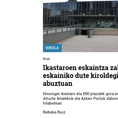
KIROLA
Irun
Ikastaroen eskaintza za
eskainiko dute kiroldeg
abuztuan
Hirurogei ikastaro eta 500 plazatik gora 
dituzte Artalekuk eta Azken Portuk dator
hilabetean.
Rebeka Ruiz