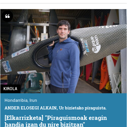
KIROLA
Hondarribia
,
Irun
ANDER ELOSEGI ALKAIN, Ur bizietako piraguista.
[Elkarrizketa] "Piraguismoak eragin
handia izan du nire bizitzan"