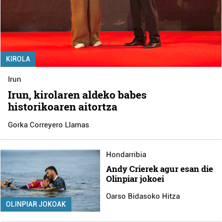
KIROLA
Irun
Irun, kirolaren aldeko babes
historikoaren aitortza
Gorka Correyero Llamas
Hondarribia
Andy Crierek agur esan die
Olinpiar jokoei
Oarso Bidasoko Hitza
OLINPIAR JOKOAK