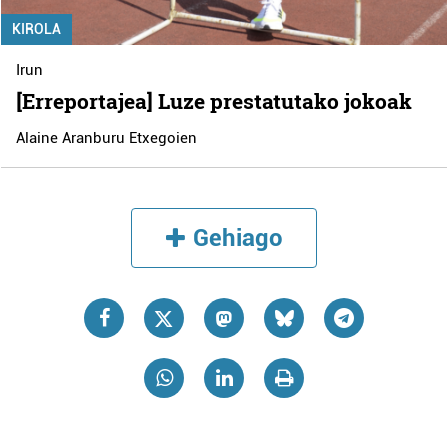
KIROLA
Irun
[Erreportajea] Luze prestatutako jokoak
Alaine Aranburu Etxegoien
Gehiago