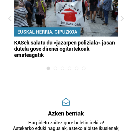
EUSKAL HERRIA, GIPUZKOA
KASek salatu du «jazarpen poliziala» jasan
Pa
dutela gose direnei ogitartekoak
da
emateagatik
«s
Azken berriak
Harpidetu zaitez gure buletin irekira!
Astekarko eduki nagusiak, asteko albiste ikusienak,