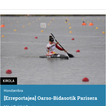
KIROLA
Hondarribia
[Erreportajea] Oarso-Bidasotik Parisera