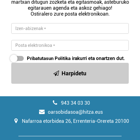
martxan ditugun zozketa eta egitasmoak, asteburuko
egitarauen agenda eta askoz gehiago!
Ostiralero zure posta elektronikoan.
Pribatutasun Politika
irakurri eta onartzen dut.
Harpidetu
943 34 03 30
oarsobidasoa@hitza.eus
Nafarroa etorbidea 26, Errenteria-Orereta 20100