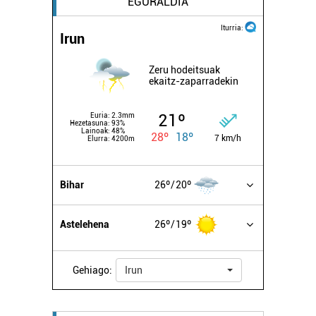
EGURALDIA
Iturria:
Irun
Zeru hodeitsuak
ekaitz-zaparradekin
21º
Euria:
2.3mm
Hezetasuna:
93%
Lainoak:
48%
28º
18º
7 km/h
Elurra:
4200m
Bihar
26º
20º
Astelehena
26º
19º
Gehiago:
Irun