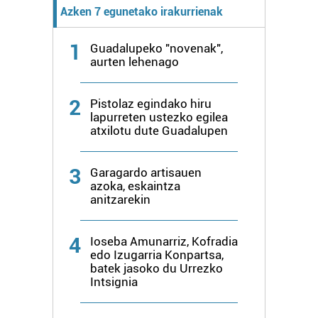
Azken 7 egunetako irakurrienak
1
Guadalupeko "novenak",
aurten lehenago
2
Pistolaz egindako hiru
lapurreten ustezko egilea
atxilotu dute Guadalupen
3
Garagardo artisauen
azoka, eskaintza
anitzarekin
4
Ioseba Amunarriz, Kofradia
edo Izugarria Konpartsa,
batek jasoko du Urrezko
Intsignia