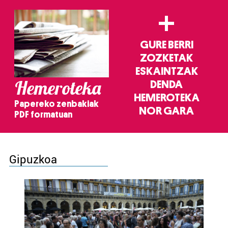
+
GURE BERRI
ZOZKETAK
ESKAINTZAK
Hemeroteka
DENDA
HEMEROTEKA
Papereko zenbakiak
NOR GARA
PDF formatuan
Gipuzkoa