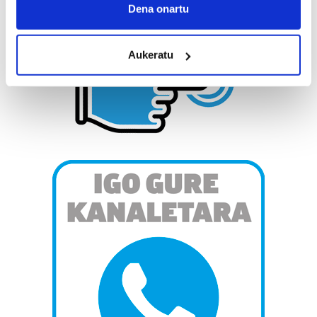
Collect information about your geographical
Dena onartu
location which can be accurate to within several
meters
Aukeratu
Identify your device by actively scanning it for
specific characteristics (fingerprinting)
Find out more about how your personal data is processed
and set your preferences in the
details section
.
Guk eta gure bazkideek zure datu pertsonalak
prozesatzen ditugu, zure IP zenbakia, besteak beste,
teknologia erabiliz, cookieak adibidez, iragarki eta eduki
pertsonalizatuak eskaintzeko, iragarkiak eta edukia
neurtzeko, jendeari buruzko informazioa biltzeko eta
produktuak garatzeko. Zure datuak nork eta zertarako
erabiltzen dituen hauta dezakezu.
Bazkide batzuek ez dizute baimenik eskatzen, eta beren
interes komertzial legitimoetan babesten dira. Ikusi gure
bazkideen zerrenda, beren ustez zein helburutarako