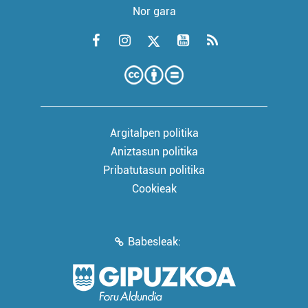
Nor gara
Argitalpen politika
Aniztasun politika
Pribatutasun politika
Cookieak
Babesleak: