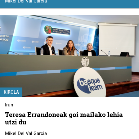
Mikel Del Val Garcia
KIROLA
Irun
Teresa Errandoneak goi mailako lehia
utzi du
Mikel Del Val Garcia