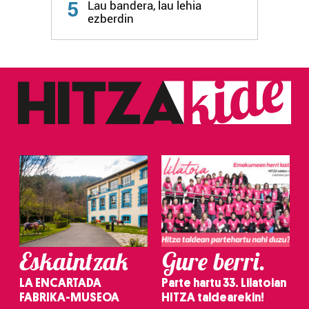
5
Lau bandera, lau lehia
ezberdin
Eskaintzak
Gure berri.
LA ENCARTADA
Parte hartu 33. Lilatoian
FABRIKA-MUSEOA
HITZA taldearekin!