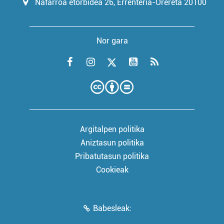
Nafarroa etorbidea 26, Errenteria-Orereta 20100
Nor gara
Argitalpen politika
Aniztasun politika
Pribatutasun politika
Cookieak
Babesleak: