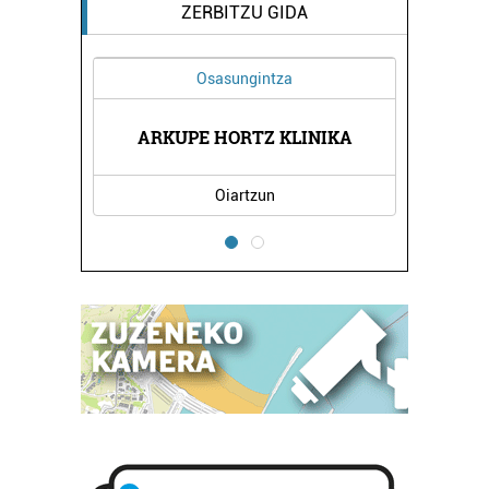
ZERBITZU GIDA
Osasungintza
ARKUPE HORTZ KLINIKA
Oiartzun