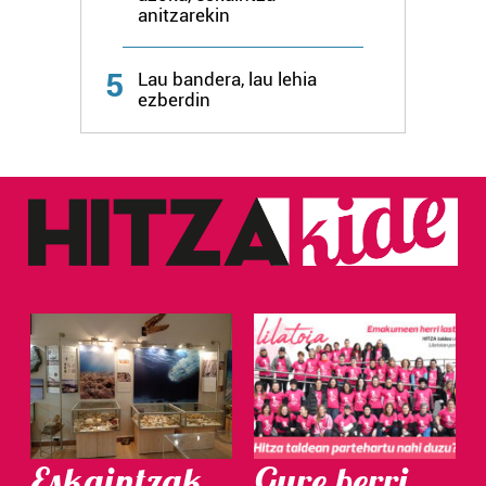
anitzarekin
Webgune honek cookie propioak eta hirugarrenen cookie-
fitxategiak erabiltzen ditu. Zure esperientzia eta
5
zerbitzuak hobetzeko asmoz, cookie teknologiaz
Lau bandera, lau lehia
ezberdin
baliatzen gara. Ohar hau onartuz gero, teknologia hori
erabiltzeko baimen esplizitua ematen diguzu.
Gehiago
irakurri
Eskaintzak
Gure berri.