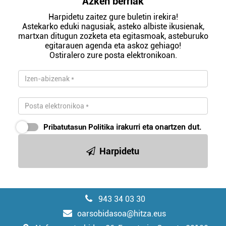
Azken berriak
Harpidetu zaitez gure buletin irekira!
Astekarko eduki nagusiak, asteko albiste ikusienak,
martxan ditugun zozketa eta egitasmoak, asteburuko
egitarauen agenda eta askoz gehiago!
Ostiralero zure posta elektronikoan.
Pribatutasun Politika
irakurri eta onartzen dut.
Harpidetu
943 34 03 30
oarsobidasoa@hitza.eus