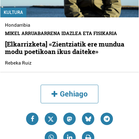
KULTURA
Hondarribia
MIKEL ARRUABARRENA IDAZLEA ETA FISIKARIA
[Elkarrizketa] «Zientziatik ere mundua
modu poetikoan ikus daiteke»
Rebeka Ruiz
Gehiago