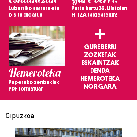
Luberriko sarrera eta
Parte hartu 33. Lilatoian
bisita gidatua
HITZA taldearekin!
+
GURE BERRI
ZOZKETAK
ESKAINTZAK
Hemeroteka
DENDA
HEMEROTEKA
Papereko zenbakiak
NOR GARA
PDF formatuan
Gipuzkoa