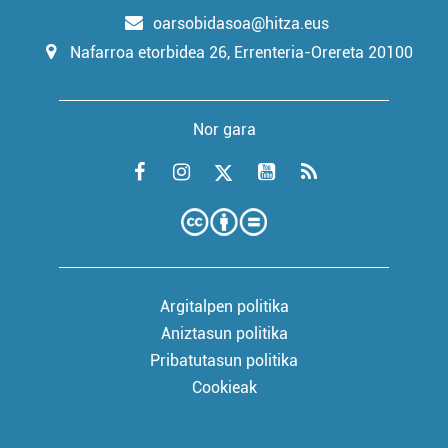
oarsobidasoa@hitza.eus
Nafarroa etorbidea 26, Errenteria-Orereta 20100
Nor gara
Argitalpen politika
Aniztasun politika
Pribatutasun politika
Cookieak