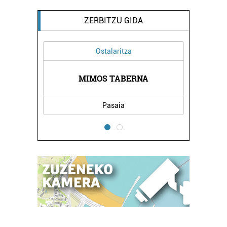
ZERBITZU GIDA
Ostalaritza
GIA
MIMOS TABERNA
SA
Pasaia