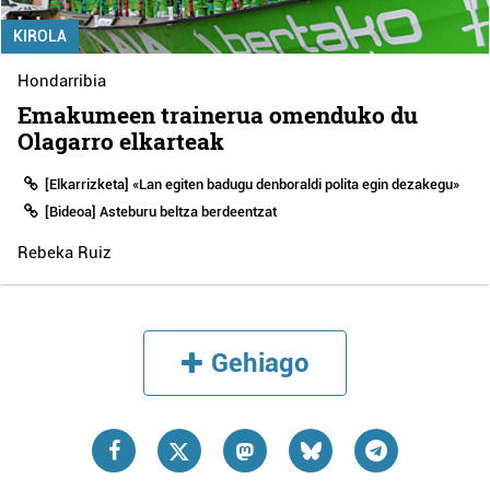
KIROLA
Hondarribia
Emakumeen trainerua omenduko du
Olagarro elkarteak
[Elkarrizketa] «Lan egiten badugu denboraldi polita egin dezakegu»
[Bideoa] Asteburu beltza berdeentzat
Rebeka Ruiz
Gehiago