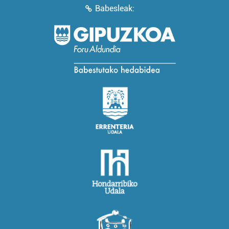
Babesleak: