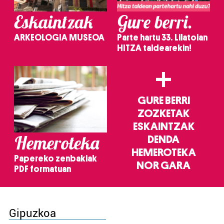
Eskaintzak
Gure berri.
ARKEOLOGIA MUSEOA
Parte hartu 33. Lilatoian
HITZA taldearekin!
+
GURE BERRI
ZOZKETAK
ESKAINTZAK
Hemeroteka
DENDA
HEMEROTEKA
Papereko zenbakiak
NOR GARA
PDF formatuan
Gipuzkoa