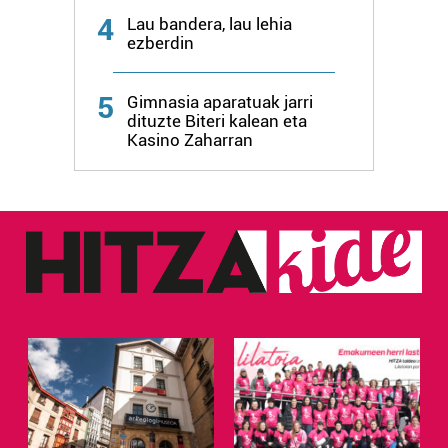
4
Lau bandera, lau lehia
ezberdin
5
Gimnasia aparatuak jarri
dituzte Biteri kalean eta
Kasino Zaharran