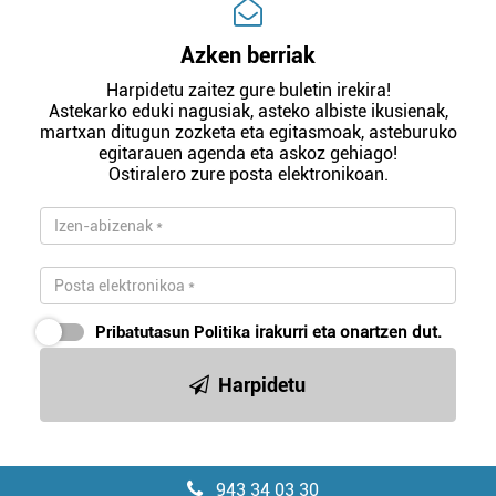
Azken berriak
Harpidetu zaitez gure buletin irekira!
Astekarko eduki nagusiak, asteko albiste ikusienak,
martxan ditugun zozketa eta egitasmoak, asteburuko
egitarauen agenda eta askoz gehiago!
Ostiralero zure posta elektronikoan.
Pribatutasun Politika
irakurri eta onartzen dut.
Harpidetu
943 34 03 30