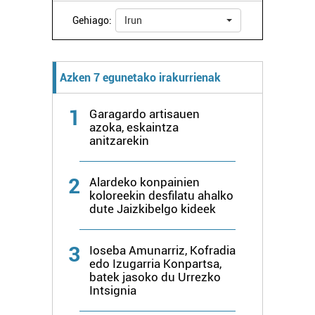
Bazkide batzuek ez dizute baimenik eskatzen, eta beren
Gehiago:
Irun
interes komertzial legitimoetan babesten dira. Ikusi gure
bazkideen zerrenda, beren ustez zein helburutarako
duten interes legitimoa eta horren aurka nola egin
dezakezun ikusteko.
Azken 7 egunetako irakurrienak
Lortu zure datu pertsonalak prozesatzeko moduari
1
Garagardo artisauen
buruzko informazio gehiago eta ezarri zure lehentasunak
azoka, eskaintza
datuen atalean. Edozein unetan alda edo ken dezakezu
anitzarekin
zure baimena Cookieen adierazpenean.
2
Alardeko konpainien
Webgune honek cookie propioak eta hirugarrenen cookie-
koloreekin desfilatu ahalko
fitxategiak erabiltzen ditu. Zure esperientzia eta
dute Jaizkibelgo kideek
zerbitzuak hobetzeko asmoz, cookie teknologiaz
baliatzen gara. Ohar hau onartuz gero, teknologia hori
3
Ioseba Amunarriz, Kofradia
erabiltzeko baimen esplizitua ematen diguzu.
Gehiago
edo Izugarria Konpartsa,
irakurri
batek jasoko du Urrezko
Intsignia