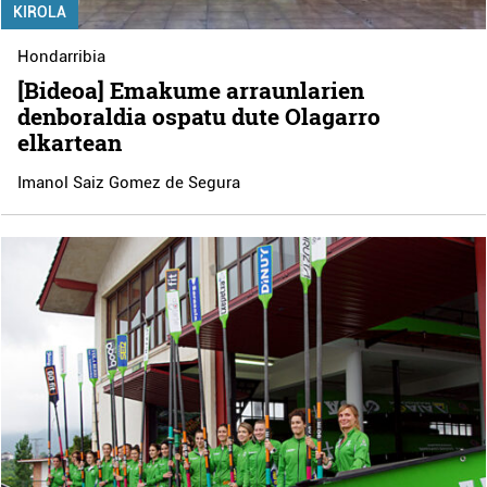
KIROLA
Hondarribia
[Bideoa] Emakume arraunlarien
denboraldia ospatu dute Olagarro
elkartean
Imanol Saiz Gomez de Segura