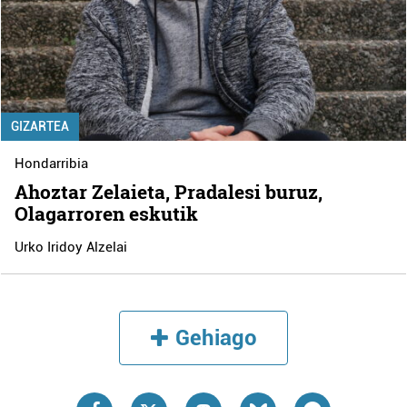
GIZARTEA
Hondarribia
Ahoztar Zelaieta, Pradalesi buruz,
Olagarroren eskutik
Urko Iridoy Alzelai
Gehiago