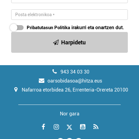
Pribatutasun Politika
irakurri eta onartzen dut.
Harpidetu
943 34 03 30
oarsobidasoa@hitza.eus
Nafarroa etorbidea 26, Errenteria-Orereta 20100
Nor gara