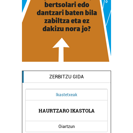
ZERBITZU GIDA
Ikastetxeak
HAURTZARO IKASTOLA
ESN
Oiartzun