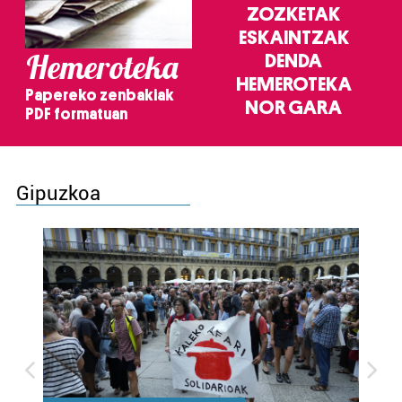
ZOZKETAK
ESKAINTZAK
Hemeroteka
DENDA
HEMEROTEKA
Papereko zenbakiak
NOR GARA
PDF formatuan
Gipuzkoa