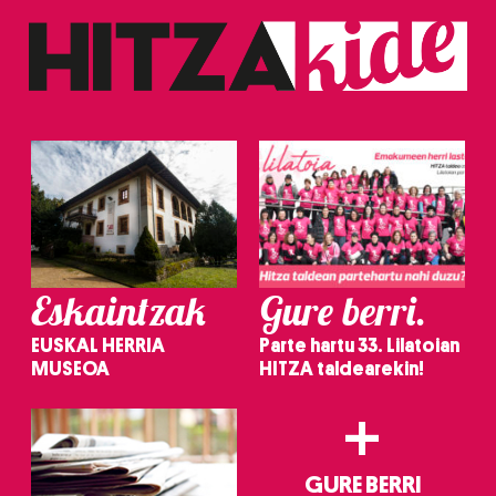
baliatzen gara. Ohar hau onartuz gero, teknologia hori
erabiltzeko baimen esplizitua ematen diguzu.
Gehiago
irakurri
Eskaintzak
Gure berri.
EUSKAL HERRIA
Parte hartu 33. Lilatoian
MUSEOA
HITZA taldearekin!
+
GURE BERRI