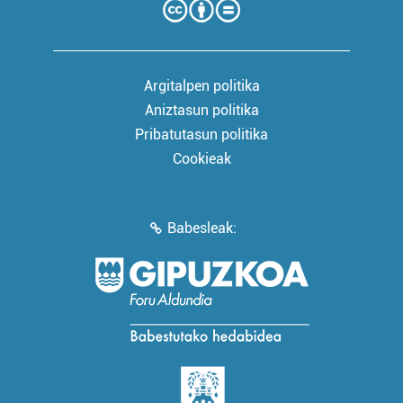
Argitalpen politika
Aniztasun politika
Pribatutasun politika
Cookieak
Babesleak: