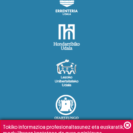
Tokiko informazioa profesionaltasunez eta euskaratik,