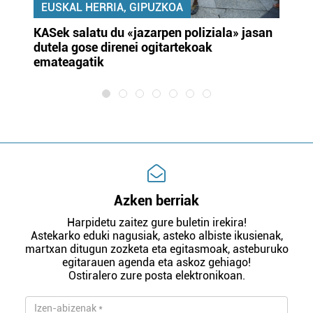
EUSKAL HERRIA, GIPUZKOA
KASek salatu du «jazarpen poliziala» jasan
Pa
dutela gose direnei ogitartekoak
da
emateagatik
«s
Azken berriak
Harpidetu zaitez gure buletin irekira!
Astekarko eduki nagusiak, asteko albiste ikusienak,
martxan ditugun zozketa eta egitasmoak, asteburuko
egitarauen agenda eta askoz gehiago!
Ostiralero zure posta elektronikoan.