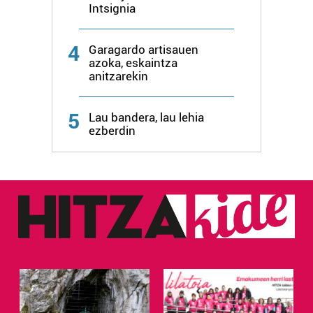
Intsignia
4
Garagardo artisauen
azoka, eskaintza
anitzarekin
5
Lau bandera, lau lehia
ezberdin