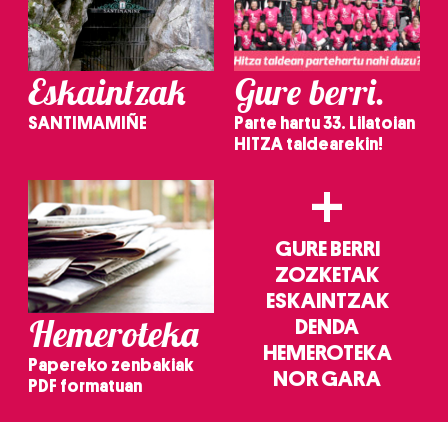
Eskaintzak
Gure berri.
SANTIMAMIÑE
Parte hartu 33. Lilatoian
HITZA taldearekin!
+
GURE BERRI
ZOZKETAK
ESKAINTZAK
Hemeroteka
DENDA
HEMEROTEKA
Papereko zenbakiak
NOR GARA
PDF formatuan