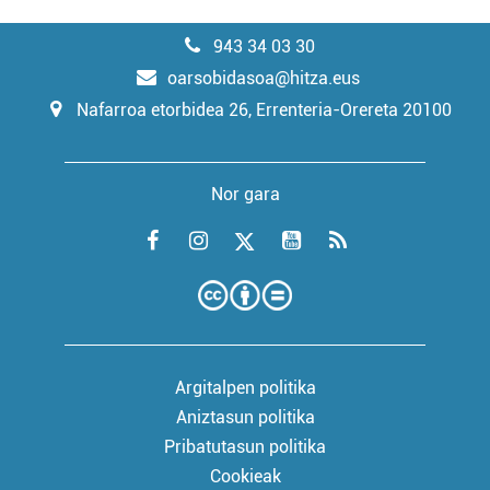
943 34 03 30
oarsobidasoa@hitza.eus
Nafarroa etorbidea 26, Errenteria-Orereta 20100
Nor gara
Argitalpen politika
Aniztasun politika
Pribatutasun politika
Cookieak