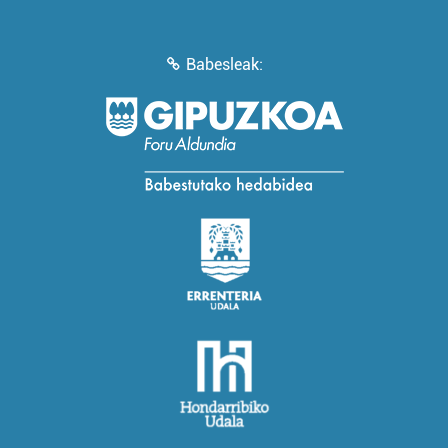
Babesleak: