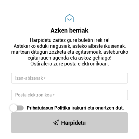
Azken berriak
Harpidetu zaitez gure buletin irekira!
Astekarko eduki nagusiak, asteko albiste ikusienak,
martxan ditugun zozketa eta egitasmoak, asteburuko
egitarauen agenda eta askoz gehiago!
Ostiralero zure posta elektronikoan.
Pribatutasun Politika
irakurri eta onartzen dut.
Harpidetu