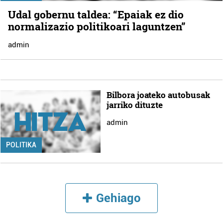
Udal gobernu taldea: “Epaiak ez dio
normalizazio politikoari laguntzen”
admin
Bilbora joateko autobusak
jarriko dituzte
admin
POLITIKA
Gehiago