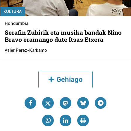
KULTURA
Hondarribia
Serafin Zubirik eta musika bandak Nino
Bravo eramango dute Itsas Etxera
Asier Perez-Karkamo
Gehiago