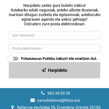
Harpidetu zaitez gure buletin irekira!
Astekarko eduki nagusiak, asteko albiste ikusienak,
martxan ditugun zozketa eta egitasmoak, asteburuko
egitarauen agenda eta askoz gehiago!
Ostiralero zure posta elektronikoan.
Pribatutasun Politika
irakurri eta onartzen dut.
Harpidetu
943 34 03 30
oarsobidasoa@hitza.eus
Nafarroa etorbidea 26, Errenteria-Orereta 20100