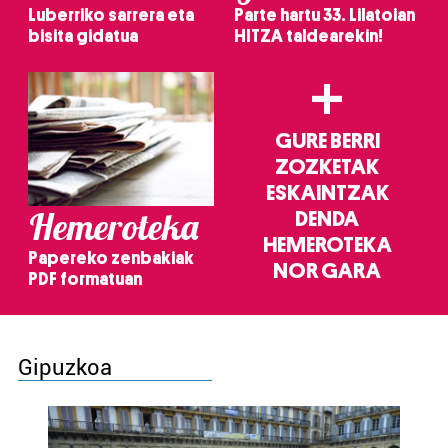
Luberriko sarrera eta
Parte hartu 33. Lilatoian
bisita gidatua
HITZA taldearekin!
+
GURE BERRI
ZOZKETAK
ESKAINTZAK
Hemeroteka
DENDA
HEMEROTEKA
Papereko zenbakiak
NOR GARA
PDF formatuan
Gipuzkoa