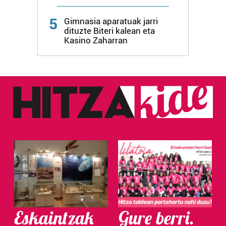
Webgune honek cookie propioak eta hirugarrenen cookie-
5
fitxategiak erabiltzen ditu. Zure esperientzia eta
Gimnasia aparatuak jarri
dituzte Biteri kalean eta
zerbitzuak hobetzeko asmoz, cookie teknologiaz
Kasino Zaharran
baliatzen gara. Ohar hau onartuz gero, teknologia hori
erabiltzeko baimen esplizitua ematen diguzu.
Gehiago
irakurri
Eskaintzak
Gure berri.