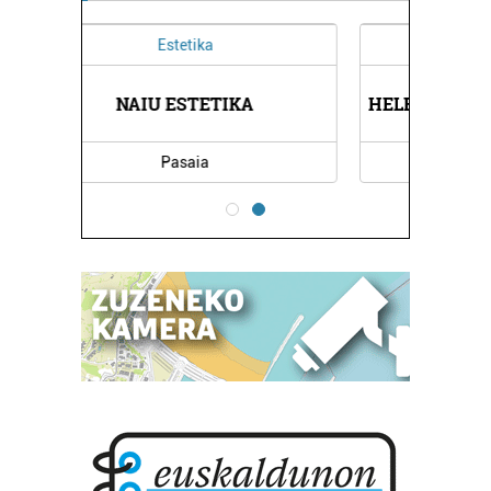
Ileapaindegiak
HELENA MERINO ILEAPAINDEGIA
Errenteria-Orereta