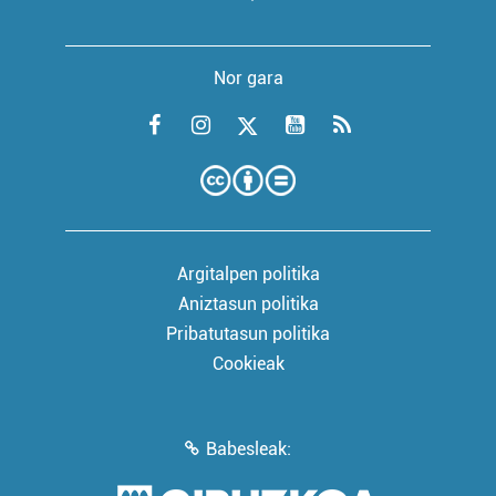
Nor gara
Argitalpen politika
Aniztasun politika
Pribatutasun politika
Cookieak
Babesleak: