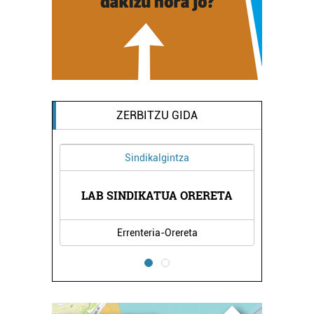
ZERBITZU GIDA
Sindikalgintza
TATEA
LAB SINDIKATUA ORERETA
KBL 
Errenteria-Orereta