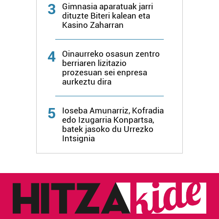
3
Gimnasia aparatuak jarri
irakurri
dituzte Biteri kalean eta
Kasino Zaharran
4
Oinaurreko osasun zentro
berriaren lizitazio
prozesuan sei enpresa
aurkeztu dira
5
Ioseba Amunarriz, Kofradia
edo Izugarria Konpartsa,
batek jasoko du Urrezko
Intsignia