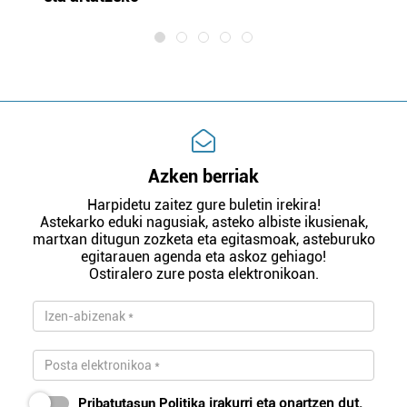
Azken berriak
Harpidetu zaitez gure buletin irekira!
Astekarko eduki nagusiak, asteko albiste ikusienak,
martxan ditugun zozketa eta egitasmoak, asteburuko
egitarauen agenda eta askoz gehiago!
Ostiralero zure posta elektronikoan.
Pribatutasun Politika
irakurri eta onartzen dut.