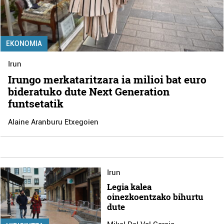
EKONOMIA
Irun
Irungo merkataritzara ia milioi bat euro
bideratuko dute Next Generation
funtsetatik
Alaine Aranburu Etxegoien
Irun
Legia kalea
oinezkoentzako bihurtu
dute