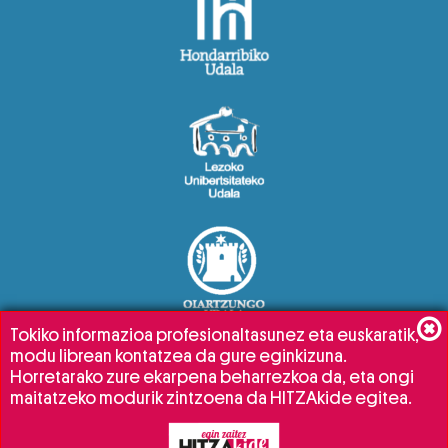
Tokiko informazioa profesionaltasunez eta euskaratik,
modu librean kontatzea da gure eginkizuna.
Horretarako zure ekarpena beharrezkoa da, eta ongi
maitatzeko modurik zintzoena da HITZAkide egitea.