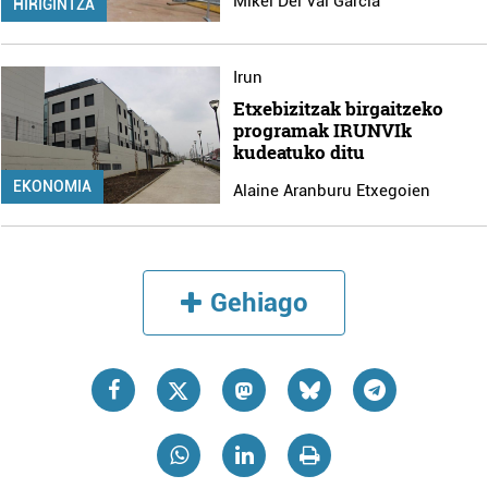
Mikel Del Val Garcia
HIRIGINTZA
Irun
Etxebizitzak birgaitzeko
programak IRUNVIk
kudeatuko ditu
EKONOMIA
Alaine Aranburu Etxegoien
Gehiago