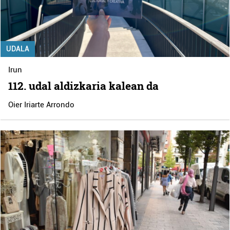
UDALA
Irun
112. udal aldizkaria kalean da
Oier Iriarte Arrondo