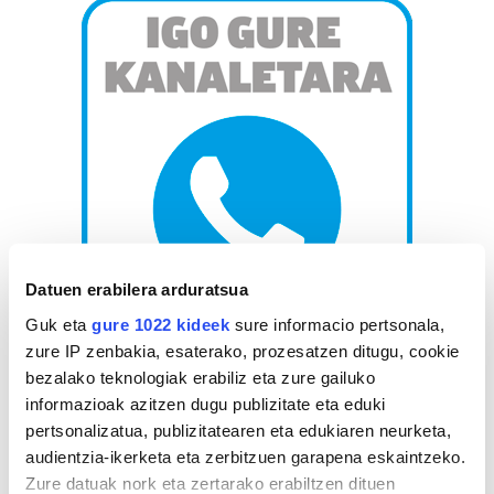
Datuen erabilera arduratsua
Guk eta
gure 1022 kideek
sure informacio pertsonala,
zure IP zenbakia, esaterako, prozesatzen ditugu, cookie
AGENDA
bezalako teknologiak erabiliz eta zure gailuko
informazioak azitzen dugu publizitate eta eduki
pertsonalizatua, publizitatearen eta edukiaren neurketa,
Abuztua 2026
audientzia-ikerketa eta zerbitzuen garapena eskaintzeko.
AL.
AR.
AZ.
OG.
OL.
LR.
IG.
Zure datuak nork eta zertarako erabiltzen dituen