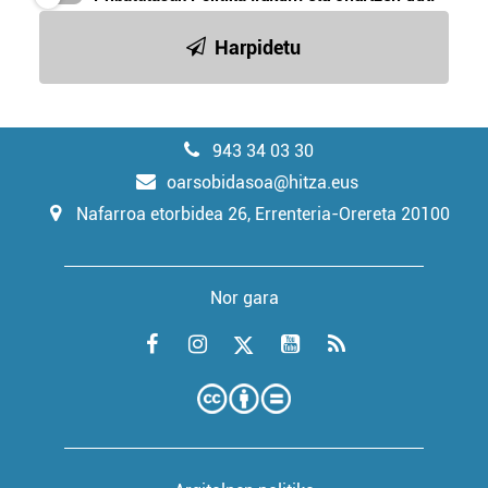
Harpidetu
943 34 03 30
oarsobidasoa@hitza.eus
Nafarroa etorbidea 26, Errenteria-Orereta 20100
Nor gara