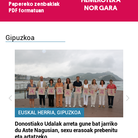
HEMEROTEKA
Papereko zenbakiak
NOR GARA
PDF formatuan
Gipuzkoa
EUSKAL HERRIA, GIPUZKOA
Donostiako Udalak arreta gune bat jarriko
Ur
du Aste Nagusian, sexu erasoak prebenitu
es
eta artatzeko
lu