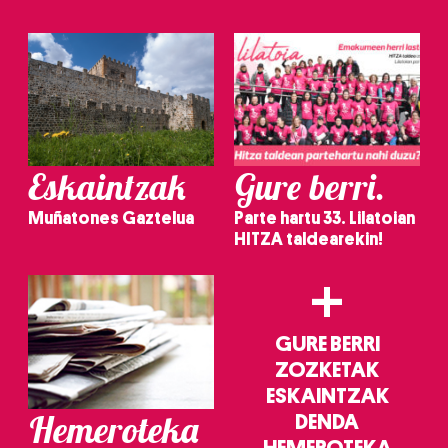
Eskaintzak
Gure berri.
Muñatones Gaztelua
Parte hartu 33. Lilatoian
HITZA taldearekin!
+
GURE BERRI
ZOZKETAK
ESKAINTZAK
Hemeroteka
DENDA