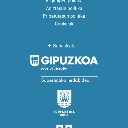
Argitalpen politika
Aniztasun politika
Pribatutasun politika
Cookieak
Babesleak: