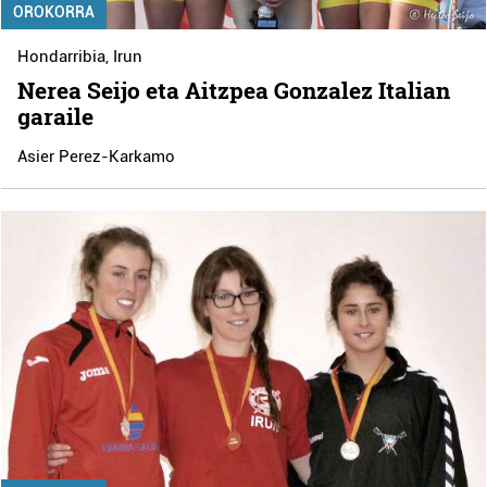
OROKORRA
Hondarribia
,
Irun
Nerea Seijo eta Aitzpea Gonzalez Italian
garaile
Asier Perez-Karkamo