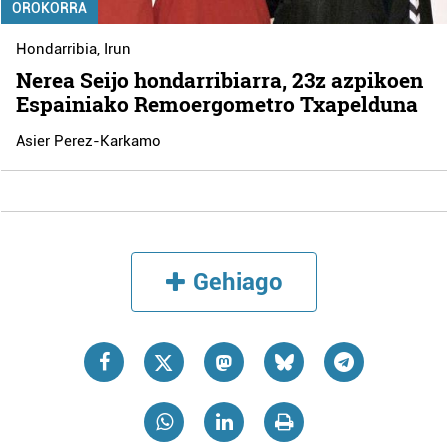
OROKORRA
Hondarribia
,
Irun
Nerea Seijo hondarribiarra, 23z azpikoen
Espainiako Remoergometro Txapelduna
Asier Perez-Karkamo
Gehiago