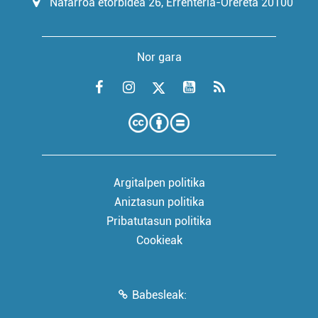
Nafarroa etorbidea 26, Errenteria-Orereta 20100
Nor gara
Argitalpen politika
Aniztasun politika
Pribatutasun politika
Cookieak
Babesleak: