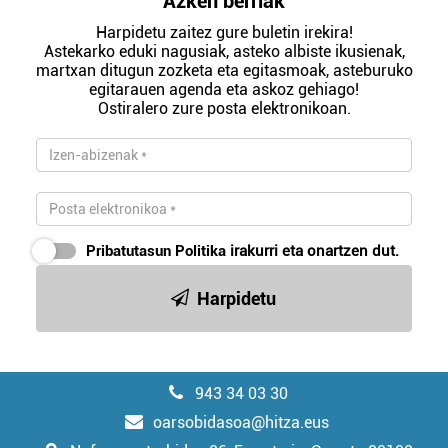
Azken berriak
Harpidetu zaitez gure buletin irekira!
Astekarko eduki nagusiak, asteko albiste ikusienak,
martxan ditugun zozketa eta egitasmoak, asteburuko
egitarauen agenda eta askoz gehiago!
Ostiralero zure posta elektronikoan.
Pribatutasun Politika
irakurri eta onartzen dut.
Harpidetu
943 34 03 30
oarsobidasoa@hitza.eus