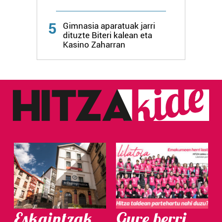
5
Gimnasia aparatuak jarri
dituzte Biteri kalean eta
Kasino Zaharran
Eskaintzak
Gure berri.