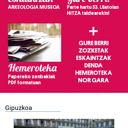
ARKEOLOGIA MUSEOA
Parte hartu 33. Lilatoian
HITZA taldearekin!
+
GURE BERRI
ZOZKETAK
ESKAINTZAK
Hemeroteka
DENDA
HEMEROTEKA
Papereko zenbakiak
NOR GARA
PDF formatuan
Gipuzkoa