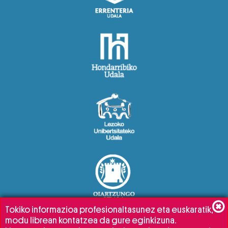
Tokiko informazioa profesionaltasunez eta euskaratik,
modu librean kontatzea da gure eginkizuna.