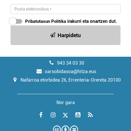
Pribatutasun Politika
irakurri eta onartzen dut.
Harpidetu
943 34 03 30
oarsobidasoa@hitza.eus
Nafarroa etorbidea 26, Errenteria-Orereta 20100
Nor gara