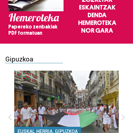
ESKAINTZAK
Hemeroteka
DENDA
HEMEROTEKA
Papereko zenbakiak
NOR GARA
PDF formatuan
Gipuzkoa
EUSKAL HERRIA, GIPUZKOA