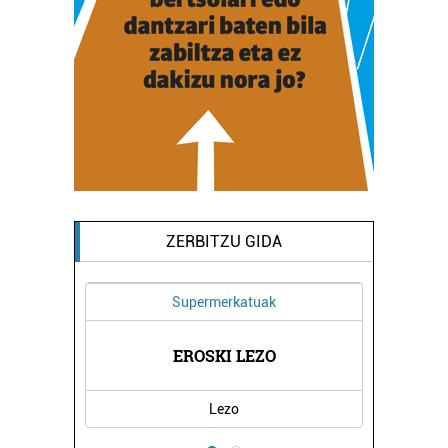
ZERBITZU GIDA
Supermerkatuak
NDA
EROSKI LEZO
KA
Lezo