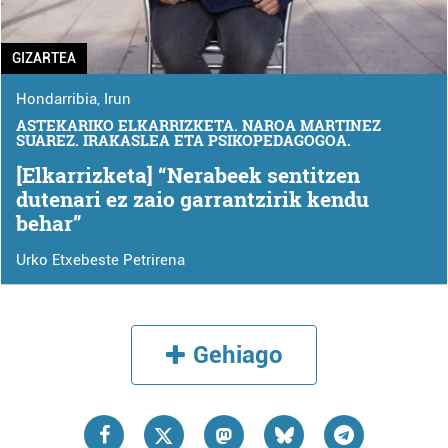
GIZARTEA
Hondarribia
,
Irun
ASTEKARIKO ELKARRIZKETA. NAROA MARTINEZ
SUAREZ. IRAKASLEA ETA PSIKOPEDAGOGOA.
[Elkarrizketa] “Nerabeek sentitzen
dutenari ez zaio garrantzirik kendu
behar”
Urko Etxebeste Petrirena
Gehiago