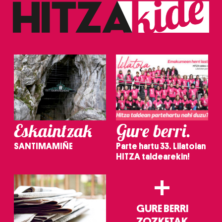
baliatzen gara. Ohar hau onartuz gero, teknologia hori
erabiltzeko baimen esplizitua ematen diguzu.
Gehiago
irakurri
Eskaintzak
Gure berri.
SANTIMAMIÑE
Parte hartu 33. Lilatoian
HITZA taldearekin!
+
GURE BERRI
ZOZKETAK