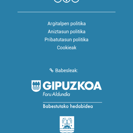
Argitalpen politika
Aniztasun politika
Pribatutasun politika
Cookieak
Babesleak: