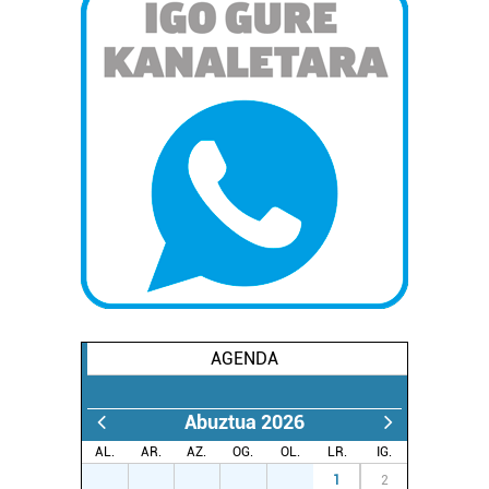
AGENDA
Abuztua 2026
AL.
AR.
AZ.
OG.
OL.
LR.
IG.
27
28
29
30
31
1
2