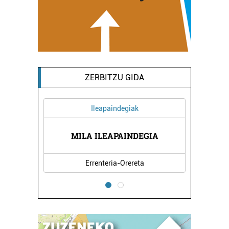
ZERBITZU GIDA
Ileapaindegiak
K
MILA ILEAPAINDEGIA
Errenteria-Orereta