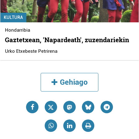
KULTURA
Hondarribia
Gaztetxean, 'Napardeath', zuzendariekin
Urko Etxebeste Petrirena
Gehiago