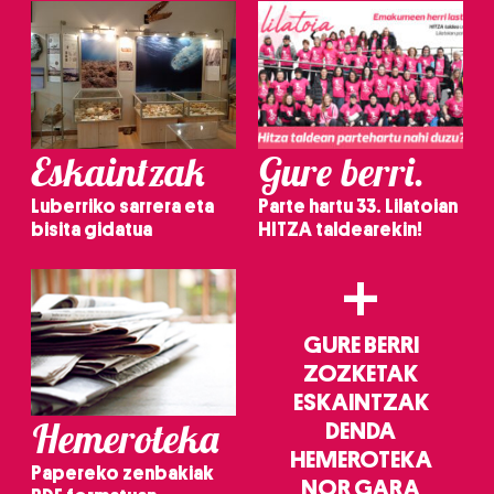
Eskaintzak
Gure berri.
Luberriko sarrera eta
Parte hartu 33. Lilatoian
bisita gidatua
HITZA taldearekin!
+
GURE BERRI
ZOZKETAK
ESKAINTZAK
Hemeroteka
DENDA
HEMEROTEKA
Papereko zenbakiak
NOR GARA