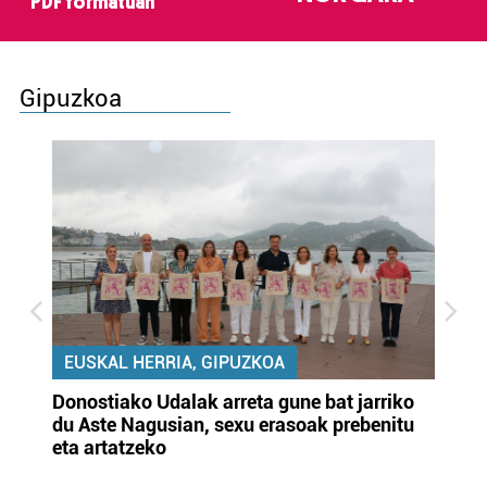
PDF formatuan
Gipuzkoa
EUSKAL HERRIA, GIPUZKOA
Donostiako Udalak arreta gune bat jarriko
Ur
du Aste Nagusian, sexu erasoak prebenitu
es
eta artatzeko
lu