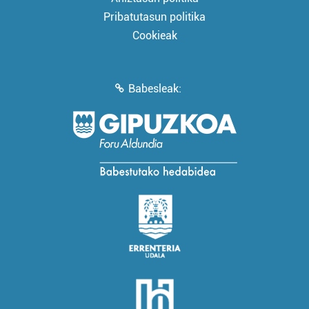
Pribatutasun politika
Cookieak
Babesleak: