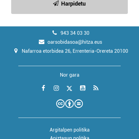
Harpidetu
943 34 03 30
oarsobidasoa@hitza.eus
Nafarroa etorbidea 26, Errenteria-Orereta 20100
Nor gara
Argitalpen politika
Aniztasun politika