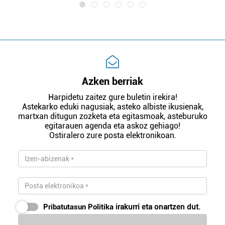
Azken berriak
Harpidetu zaitez gure buletin irekira!
Astekarko eduki nagusiak, asteko albiste ikusienak,
martxan ditugun zozketa eta egitasmoak, asteburuko
egitarauen agenda eta askoz gehiago!
Ostiralero zure posta elektronikoan.
Pribatutasun Politika
irakurri eta onartzen dut.