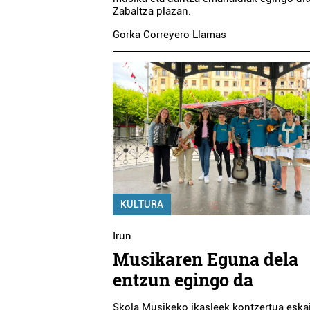
Zabaltza plazan.
Gorka Correyero Llamas
KULTURA
Irun
Musikaren Eguna dela
entzun egingo da
Skola Musikeko ikasleek kontzertua eska