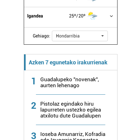
Igandea
25º
20º
Gehiago:
Hondarribia
Azken 7 egunetako irakurrienak
1
Guadalupeko "novenak",
aurten lehenago
2
Pistolaz egindako hiru
lapurreten ustezko egilea
atxilotu dute Guadalupen
3
Ioseba Amunarriz, Kofradia