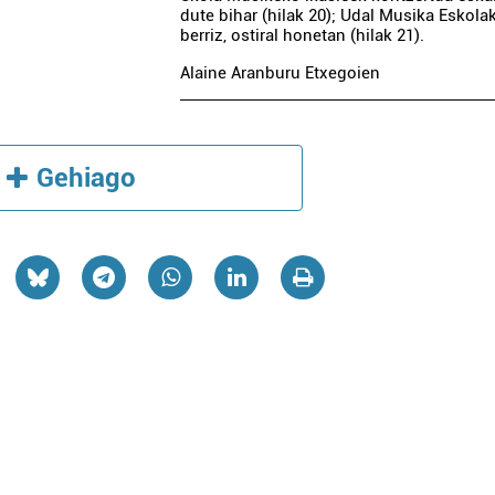
dute bihar (hilak 20); Udal Musika Eskola
berriz, ostiral honetan (hilak 21).
Alaine Aranburu Etxegoien
Gehiago
Supermerkatuak
Ostalaritza
EROSKI LEZO
ZAMALBIDE JATE
Lezo
Errenteria-Orereta