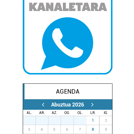
AGENDA
Abuztua 2026
AL.
AR.
AZ.
OG.
OL.
LR.
IG.
27
28
29
30
31
1
2
3
4
5
6
7
8
9