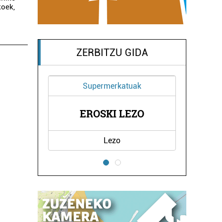
koek,
ZERBITZU GIDA
Supermerkatuak
TXEA
EROSKI LEZO
ZA
Lezo