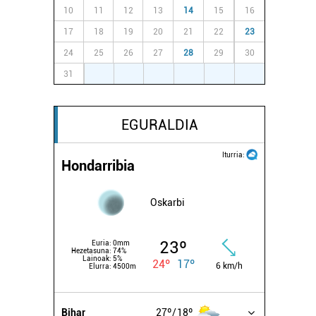
10
11
12
13
14
15
16
17
18
19
20
21
22
23
24
25
26
27
28
29
30
31
1
2
3
4
5
6
EGURALDIA
Iturria:
Hondarribia
Oskarbi
23º
Euria:
0mm
Hezetasuna:
74%
Lainoak:
5%
24º
17º
6 km/h
Elurra:
4500m
Bihar
27º
18º