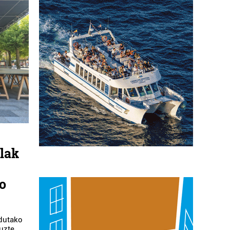
lak
o
ndutako
uzte