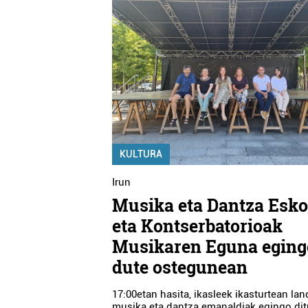
KULTURA
Irun
Musika eta Dantza Esko
eta Kontserbatorioak
Musikaren Eguna eging
dute ostegunean
17:00etan hasita, ikasleek ikasturtean la
musika eta dantza emanaldiak egingo dit