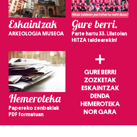
Eskaintzak
Gure berri.
ARKEOLOGIA MUSEOA
Parte hartu 33. Lilatoian
HITZA taldearekin!
+
GURE BERRI
ZOZKETAK
ESKAINTZAK
Hemeroteka
DENDA
HEMEROTEKA
Papereko zenbakiak
NOR GARA
PDF formatuan