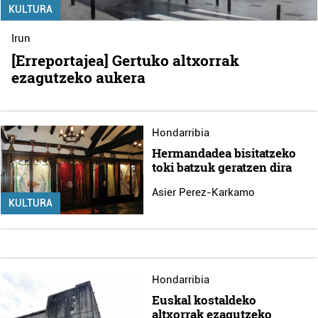
KULTURA
Irun
[Erreportajea] Gertuko altxorrak
ezagutzeko aukera
Hondarribia
Hermandadea bisitatzeko
toki batzuk geratzen dira
Asier Perez-Karkamo
KULTURA
Hondarribia
Euskal kostaldeko
altxorrak ezagutzeko