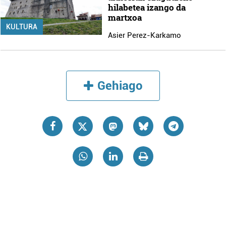
hilabetea izango da
martxoa
KULTURA
Asier Perez-Karkamo
Gehiago