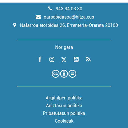
943 34 03 30
oarsobidasoa@hitza.eus
Nafarroa etorbidea 26, Errenteria-Orereta 20100
Nor gara
Argitalpen politika
Aniztasun politika
Pribatutasun politika
Cookieak