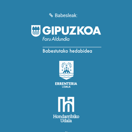
Babesleak: