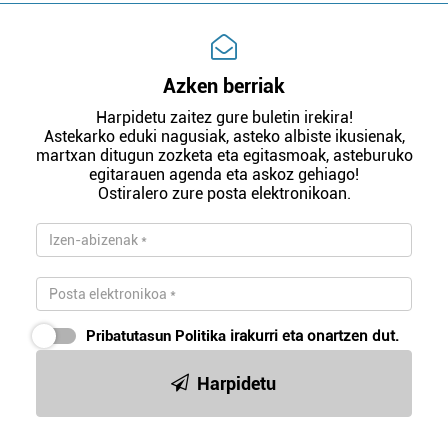
Azken berriak
Harpidetu zaitez gure buletin irekira!
Astekarko eduki nagusiak, asteko albiste ikusienak,
martxan ditugun zozketa eta egitasmoak, asteburuko
egitarauen agenda eta askoz gehiago!
Ostiralero zure posta elektronikoan.
Pribatutasun Politika
irakurri eta onartzen dut.
Harpidetu