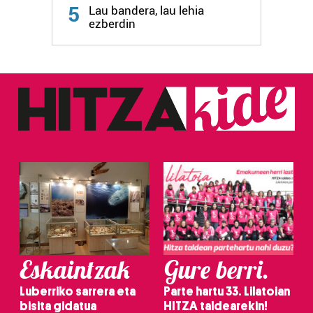
5
Lau bandera, lau lehia
fitxategiak erabiltzen ditu. Zure esperientzia eta
ezberdin
zerbitzuak hobetzeko asmoz, cookie teknologiaz
baliatzen gara. Ohar hau onartuz gero, teknologia hori
erabiltzeko baimen esplizitua ematen diguzu.
Gehiago
irakurri
Eskaintzak
Gure berri.
Luberriko sarrera eta
Parte hartu 33. Lilatoian
bisita gidatua
HITZA taldearekin!