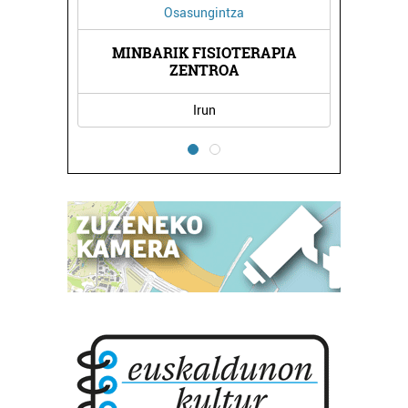
Osasungintza
MINBARIK FISIOTERAPIA
ZENTROA
Irun