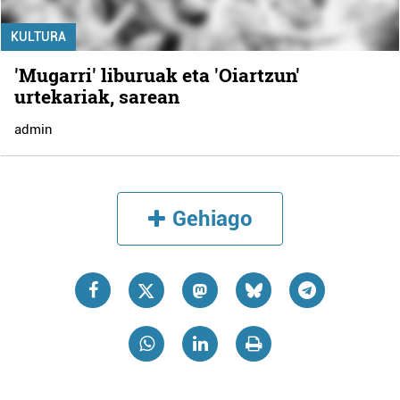
KULTURA
'Mugarri' liburuak eta 'Oiartzun'
urtekariak, sarean
admin
Gehiago