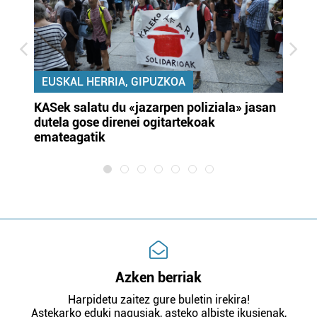
EUSKAL HERRIA, GIPUZKOA
KASek salatu du «jazarpen poliziala» jasan
Pa
dutela gose direnei ogitartekoak
da
emateagatik
«s
Azken berriak
Harpidetu zaitez gure buletin irekira!
Astekarko eduki nagusiak, asteko albiste ikusienak,