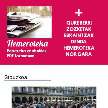
+
GURE BERRI
ZOZKETAK
ESKAINTZAK
Hemeroteka
DENDA
HEMEROTEKA
Papereko zenbakiak
NOR GARA
PDF formatuan
Gipuzkoa