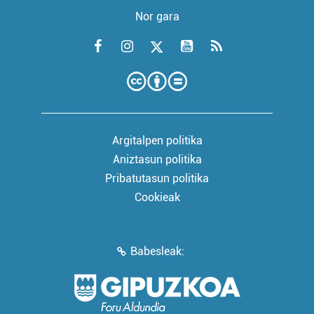
Nor gara
Argitalpen politika
Aniztasun politika
Pribatutasun politika
Cookieak
Babesleak: