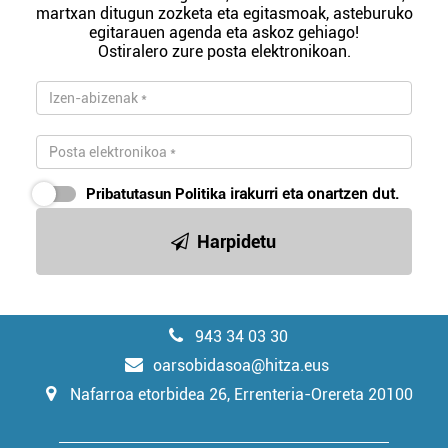
martxan ditugun zozketa eta egitasmoak, asteburuko
egitarauen agenda eta askoz gehiago!
Ostiralero zure posta elektronikoan.
Pribatutasun Politika
irakurri eta onartzen dut.
Harpidetu
943 34 03 30
oarsobidasoa@hitza.eus
Nafarroa etorbidea 26, Errenteria-Orereta 20100