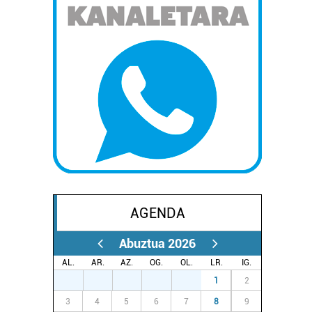
AGENDA
Abuztua 2026
AL.
AR.
AZ.
OG.
OL.
LR.
IG.
27
28
29
30
31
1
2
3
4
5
6
7
8
9