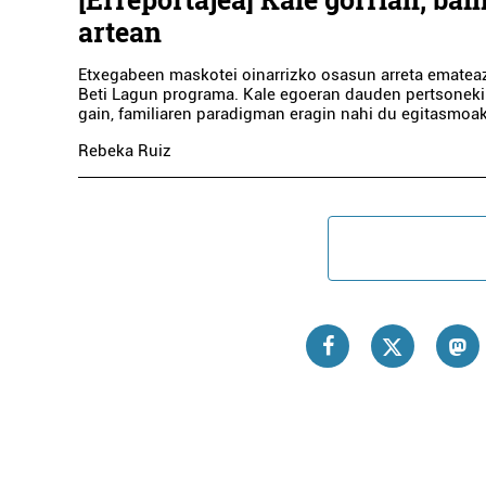
artean
Etxegabeen maskotei oinarrizko osasun arreta ematea
Beti Lagun programa. Kale egoeran dauden pertsoneki
gain, familiaren paradigman eragin nahi du egitasmoak
Rebeka Ruiz
Ar
POLY
Erre