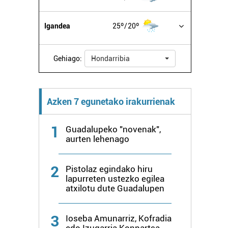
Igandea
25º
20º
Gehiago:
Hondarribia
Azken 7 egunetako irakurrienak
1
Guadalupeko "novenak",
aurten lehenago
2
Pistolaz egindako hiru
lapurreten ustezko egilea
atxilotu dute Guadalupen
3
Ioseba Amunarriz, Kofradia