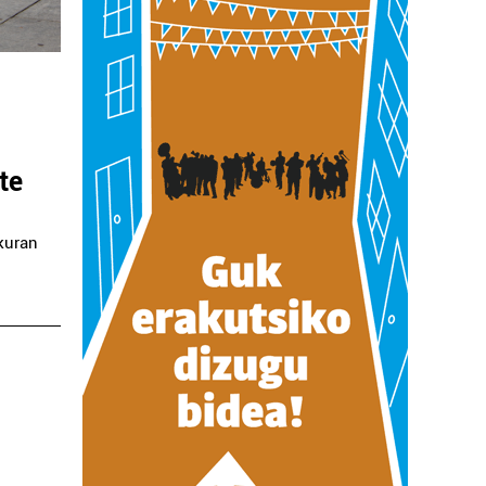
te
kuran