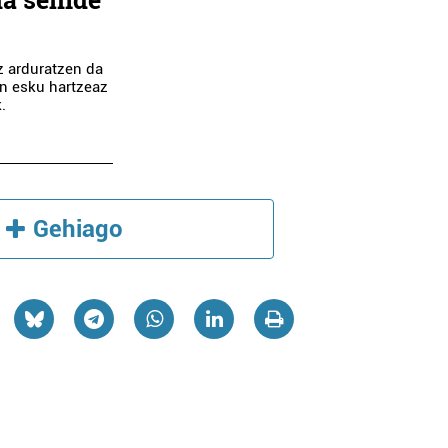
z arduratzen da
n esku hartzeaz
.
gazkilaritza
Osasungintza
AITON-ETXE EGUNEKO
Gehiago
 ARGAZKIAK
ZENTROA
nteria-Orereta
Oiartzun