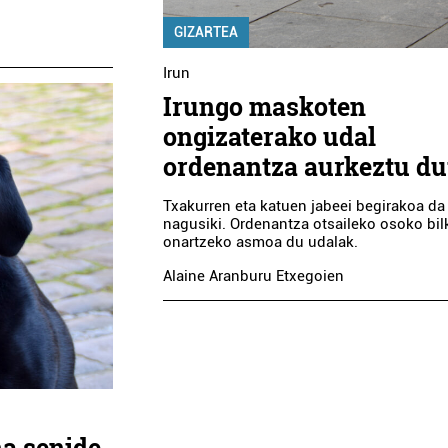
GIZARTEA
Irun
Irungo maskoten
ongizaterako udal
ordenantza aurkeztu du
Txakurren eta katuen jabeei begirakoa da
nagusiki. Ordenantza otsaileko osoko bil
onartzeko asmoa du udalak.
Alaine Aranburu Etxegoien
na senide