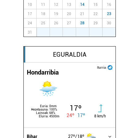
10
11
12
13
14
15
16
17
18
19
20
21
22
23
24
25
26
27
28
29
30
31
1
2
3
4
5
6
EGURALDIA
Iturria:
Hondarribia
17º
Euria:
0mm
Hezetasuna:
100%
Lainoak:
68%
24º
17º
8 km/h
Elurra:
4500m
Bihar
27º
18º