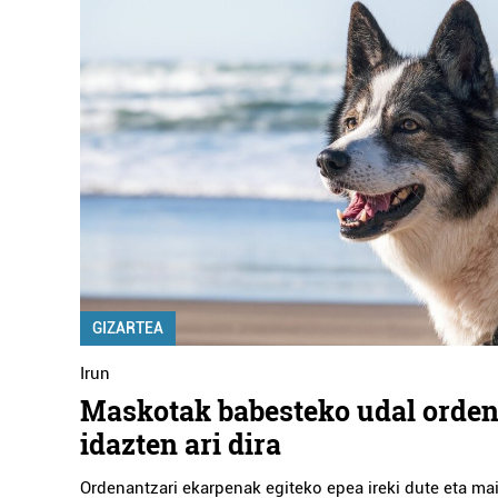
GIZARTEA
Irun
Maskotak babesteko udal orde
idazten ari dira
Ordenantzari ekarpenak egiteko epea ireki dute eta ma