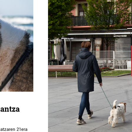
nantza
iatzaren 21era