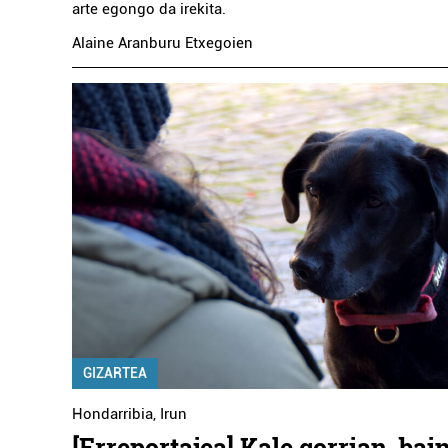
arte egongo da irekita.
Alaine Aranburu Etxegoien
GIZARTEA
Hondarribia
,
Irun
[Erreportajea] Kale gorrian, bai