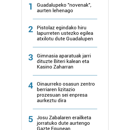
1
Guadalupeko "novenak",
aurten lehenago
2
Pistolaz egindako hiru
lapurreten ustezko egilea
atxilotu dute Guadalupen
3
Gimnasia aparatuak jarri
dituzte Biteri kalean eta
Kasino Zaharran
4
Oinaurreko osasun zentro
berriaren lizitazio
prozesuan sei enpresa
aurkeztu dira
5
Josu Zabalaren erailketa
jorratuko dute aurtengo
Gazte Egunean