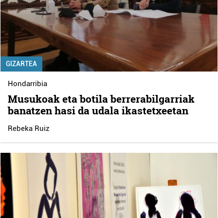
GIZARTEA
Hondarribia
Musukoak eta botila berrerabilgarriak
banatzen hasi da udala ikastetxeetan
Rebeka Ruiz