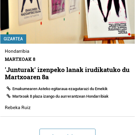
GIZARTEA
Hondarribia
MARTXOAK 8
'Junturak' izenpeko lanak irudikatuko du
Martxoaren 8a
Emakumearen Asteko egitaraua ezagutarazi du Emekik
Martxoak 8 plaza izango du aurrerantzean Hondarribiak
Rebeka Ruiz