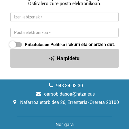
Ostiralero zure posta elektronikoan.
Pribatutasun Politika
irakurri eta onartzen dut.
Harpidetu
943 34 03 30
oarsobidasoa@hitza.eus
Nafarroa etorbidea 26, Errenteria-Orereta 20100
Nor gara