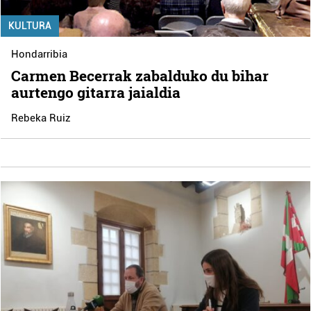
KULTURA
Hondarribia
Carmen Becerrak zabalduko du bihar
aurtengo gitarra jaialdia
Rebeka Ruiz