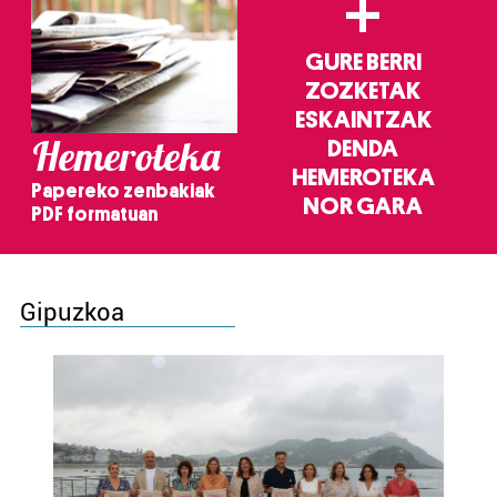
+
GURE BERRI
ZOZKETAK
ESKAINTZAK
Hemeroteka
DENDA
HEMEROTEKA
Papereko zenbakiak
NOR GARA
PDF formatuan
Gipuzkoa