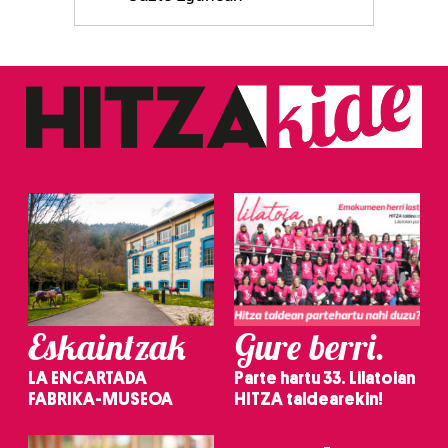
Eskaintzak
Gure berri.
LA ENCARTADA
Parte hartu 33. Lilatoian
FABRIKA-MUSEOA
HITZA taldearekin!