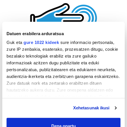
Datuen erabilera arduratsua
Guk eta
gure 1022 kideek
sure informacio pertsonala,
zure IP zenbakia, esaterako, prozesatzen ditugu, cookie
bezalako teknologiak erabiliz eta zure gailuko
informazioak azitzen dugu publizitate eta eduki
pertsonalizatua, publizitatearen eta edukiaren neurketa,
audientzia-ikerketa eta zerbitzuen garapena eskaintzeko.
Zure datuak nork eta zertarako erabiltzen dituen
hautatzeko aukera duzu. Zure onespena aldatzen edo
deuseztatzen ahal duzu edozein momentutan, Cookie
deklaraziotik edo Privacy triggerean klikatuz.
Xehetasunak ikusi
If you allow, we would also like to:
Collect information about your geographical
Dena onartu