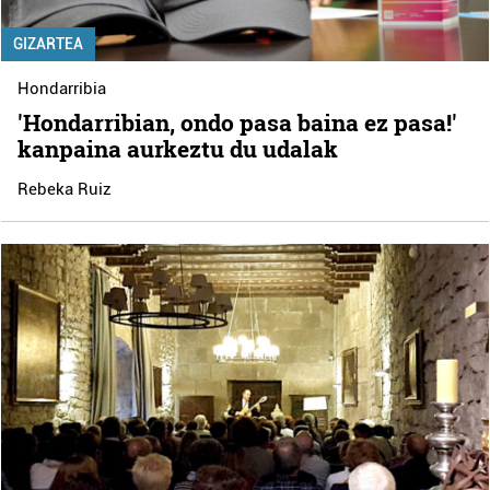
GIZARTEA
Hondarribia
'Hondarribian, ondo pasa baina ez pasa!'
kanpaina aurkeztu du udalak
Rebeka Ruiz