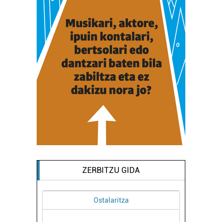
ZERBITZU GIDA
tza
Ikastetxeak