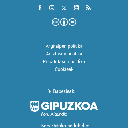
Argitalpen politika
Aniztasun politika
Pribatutasun politika
Cookieak
Babesleak: