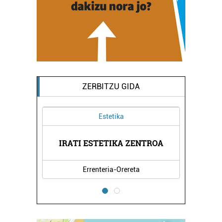
ZERBITZU GIDA
Estetika
A EGAÑA
FERNAN
IRATI ESTETIKA ZENTROA
Errenteria-Orereta