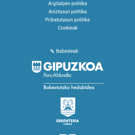
Argitalpen politika
Aniztasun politika
Pribatutasun politika
Cookieak
Babesleak: