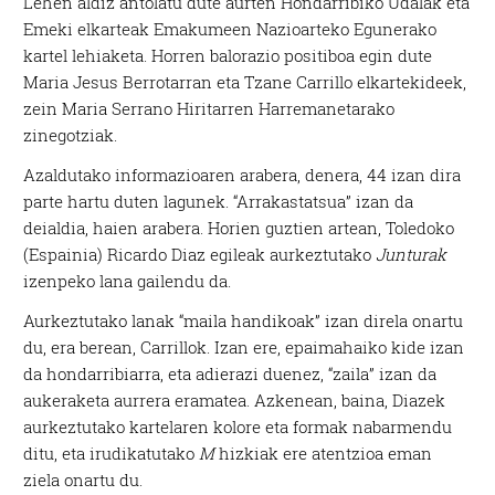
Lehen aldiz antolatu dute aurten Hondarribiko Udalak eta
Emeki elkarteak Emakumeen Nazioarteko Egunerako
kartel lehiaketa. Horren balorazio positiboa egin dute
Maria Jesus Berrotarran eta Tzane Carrillo elkartekideek,
zein Maria Serrano Hiritarren Harremanetarako
zinegotziak.
Azaldutako informazioaren arabera, denera, 44 izan dira
parte hartu duten lagunek. “Arrakastatsua” izan da
deialdia, haien arabera. Horien guztien artean, Toledoko
(Espainia) Ricardo Diaz egileak aurkeztutako
Junturak
izenpeko lana gailendu da.
Aurkeztutako lanak “maila handikoak” izan direla onartu
du, era berean, Carrillok. Izan ere, epaimahaiko kide izan
da hondarribiarra, eta adierazi duenez, “zaila” izan da
aukeraketa aurrera eramatea. Azkenean, baina, Diazek
aurkeztutako kartelaren kolore eta formak nabarmendu
ditu, eta irudikatutako
M
hizkiak ere atentzioa eman
ziela onartu du.