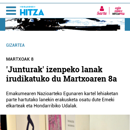
Sartu
GIZARTEA
MARTXOAK 8
'Junturak' izenpeko lanak
irudikatuko du Martxoaren 8a
Emakumearen Nazioarteko Egunaren kartel lehiaketan
parte hartutako lanekin erakusketa osatu dute Emeki
elkarteak eta Hondarribiko Udalak.