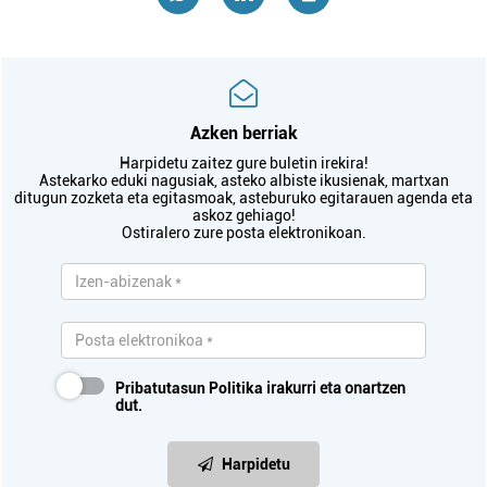
Azken berriak
Harpidetu zaitez gure buletin irekira!
Astekarko eduki nagusiak, asteko albiste ikusienak, martxan
ditugun zozketa eta egitasmoak, asteburuko egitarauen agenda eta
askoz gehiago!
Ostiralero zure posta elektronikoan.
Pribatutasun Politika
irakurri eta onartzen
dut.
Harpidetu