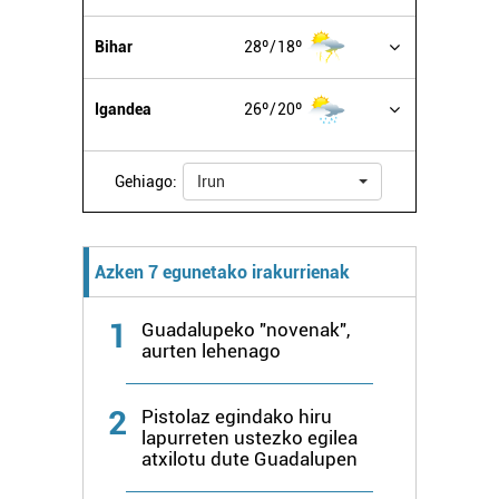
Lortu zure datu pertsonalak prozesatzeko moduari
buruzko informazio gehiago eta ezarri zure lehentasunak
Bihar
28º
18º
datuen atalean. Edozein unetan alda edo ken dezakezu
zure baimena Cookieen adierazpenean.
Igandea
26º
20º
Webgune honek cookie propioak eta hirugarrenen cookie-
fitxategiak erabiltzen ditu. Zure esperientzia eta
Gehiago:
Irun
zerbitzuak hobetzeko asmoz, cookie teknologiaz
baliatzen gara. Ohar hau onartuz gero, teknologia hori
erabiltzeko baimen esplizitua ematen diguzu.
Gehiago
irakurri
Azken 7 egunetako irakurrienak
1
Guadalupeko "novenak",
aurten lehenago
2
Pistolaz egindako hiru
lapurreten ustezko egilea
atxilotu dute Guadalupen