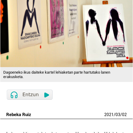
Dagoeneko ikus daiteke kartel lehiaketan parte hartutako lanen
erakusketa.
Rebeka Ruiz
2021
/
03
/
02