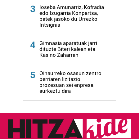
3
Ioseba Amunarriz, Kofradia
edo Izugarria Konpartsa,
batek jasoko du Urrezko
Intsignia
4
Gimnasia aparatuak jarri
dituzte Biteri kalean eta
Kasino Zaharran
5
Oinaurreko osasun zentro
berriaren lizitazio
prozesuan sei enpresa
aurkeztu dira