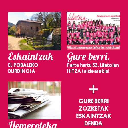
Eskaintzak
Gure berri.
EL POBALEKO
Parte hartu 33. Lilatoian
BURDINOLA
HITZA taldearekin!
+
GURE BERRI
ZOZKETAK
ESKAINTZAK
Hemeroteka
DENDA