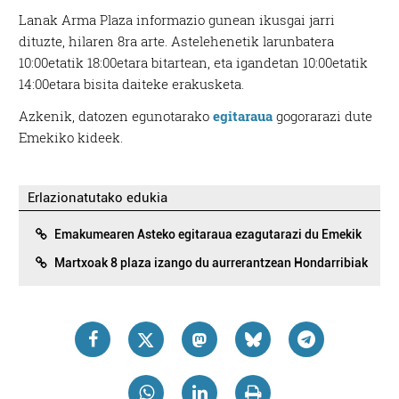
Lanak Arma Plaza informazio gunean ikusgai jarri
dituzte, hilaren 8ra arte. Astelehenetik larunbatera
10:00etatik 18:00etara bitartean, eta igandetan 10:00etatik
14:00etara bisita daiteke erakusketa.
Azkenik, datozen egunotarako
egitaraua
gogorarazi dute
Emekiko kideek.
Erlazionatutako edukia
Emakumearen Asteko egitaraua ezagutarazi du Emekik
Martxoak 8 plaza izango du aurrerantzean Hondarribiak