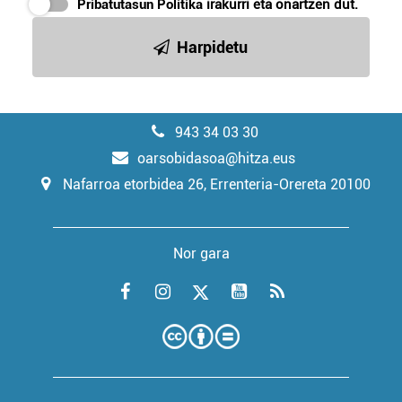
Pribatutasun Politika
irakurri eta onartzen dut.
Harpidetu
943 34 03 30
oarsobidasoa@hitza.eus
Nafarroa etorbidea 26, Errenteria-Orereta 20100
Nor gara