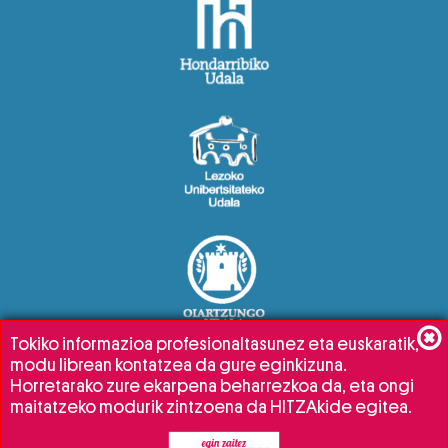
Tokiko informazioa profesionaltasunez eta euskaratik,
modu librean kontatzea da gure eginkizuna.
Horretarako zure ekarpena beharrezkoa da, eta ongi
maitatzeko modurik zintzoena da HITZAkide egitea.