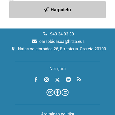
Harpidetu
943 34 03 30
oarsobidasoa@hitza.eus
Nafarroa etorbidea 26, Errenteria-Orereta 20100
Nor gara
Argitalpen politika