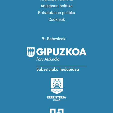
Aniztasun politika
Pribatutasun politika
Cookieak
Babesleak: