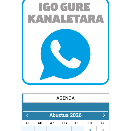
AGENDA
Abuztua 2026
AL.
AR.
AZ.
OG.
OL.
LR.
IG.
27
28
29
30
31
1
2