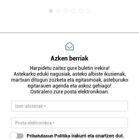
Azken berriak
Harpidetu zaitez gure buletin irekira!
Astekarko eduki nagusiak, asteko albiste ikusienak,
martxan ditugun zozketa eta egitasmoak, asteburuko
egitarauen agenda eta askoz gehiago!
Ostiralero zure posta elektronikoan.
Pribatutasun Politika
irakurri eta onartzen dut.