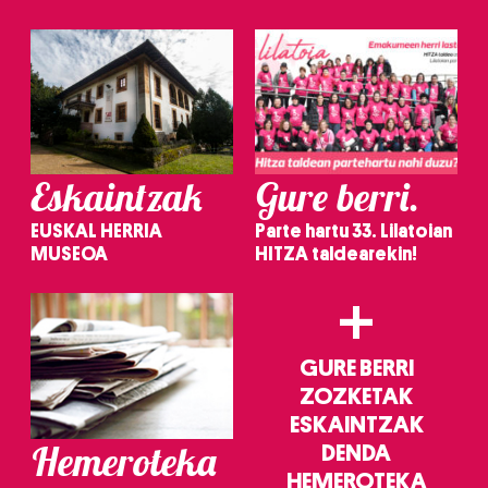
irakurri
Eskaintzak
Gure berri.
EUSKAL HERRIA
Parte hartu 33. Lilatoian
MUSEOA
HITZA taldearekin!
+
GURE BERRI
ZOZKETAK
ESKAINTZAK
Hemeroteka
DENDA
HEMEROTEKA