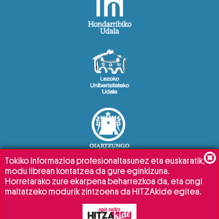
Tokiko informazioa profesionaltasunez eta euskaratik,
modu librean kontatzea da gure eginkizuna.
Horretarako zure ekarpena beharrezkoa da, eta ongi
maitatzeko modurik zintzoena da HITZAkide egitea.