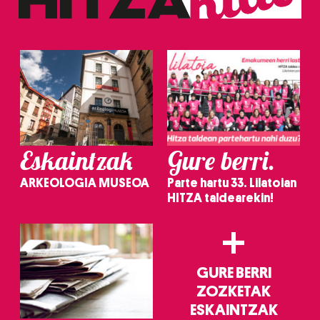
erabiltzeko baimen esplizitua ematen diguzu.
Gehiago
irakurri
Eskaintzak
Gure berri.
ARKEOLOGIA MUSEOA
Parte hartu 33. Lilatoian
HITZA taldearekin!
+
GURE BERRI
ZOZKETAK
ESKAINTZAK