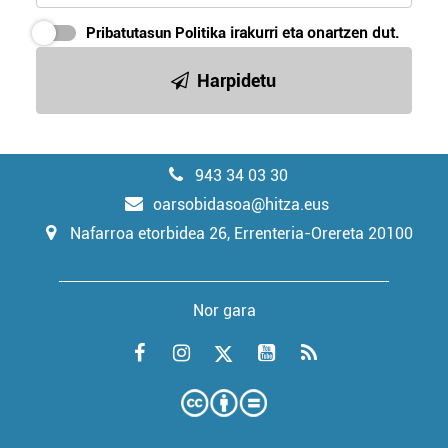
Pribatutasun Politika
irakurri eta onartzen dut.
Harpidetu
943 34 03 30
oarsobidasoa@hitza.eus
Nafarroa etorbidea 26, Errenteria-Orereta 20100
Nor gara