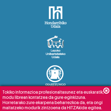
Tokiko informazioa profesionaltasunez eta euskaratik,
modu librean kontatzea da gure eginkizuna.
Horretarako zure ekarpena beharrezkoa da, eta ongi
maitatzeko modurik zintzoena da HITZAkide egitea.