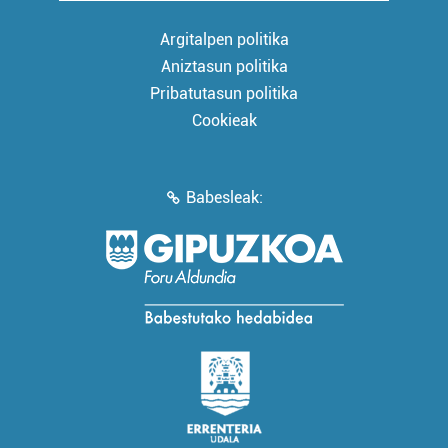
Argitalpen politika
Aniztasun politika
Pribatutasun politika
Cookieak
Babesleak: