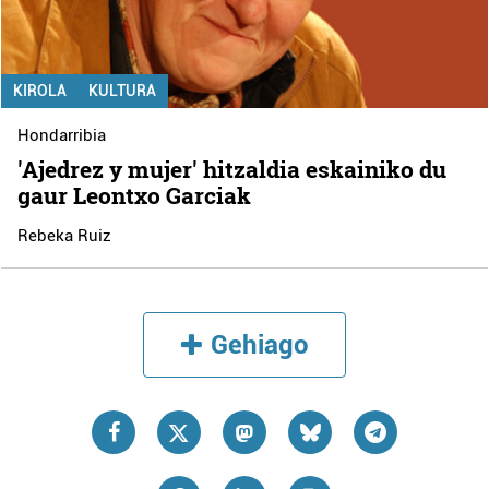
KIROLA
KULTURA
Hondarribia
'Ajedrez y mujer' hitzaldia eskainiko du
gaur Leontxo Garciak
Rebeka Ruiz
Gehiago