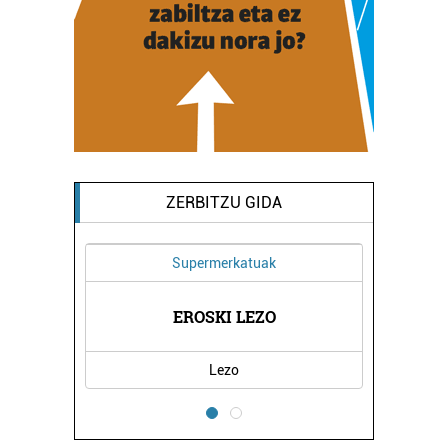
ZERBITZU GIDA
Supermerkatuak
IAK
EROSKI LEZO
FE
Lezo