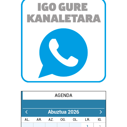
AGENDA
Abuztua 2026
AL.
AR.
AZ.
OG.
OL.
LR.
IG.
27
28
29
30
31
1
2