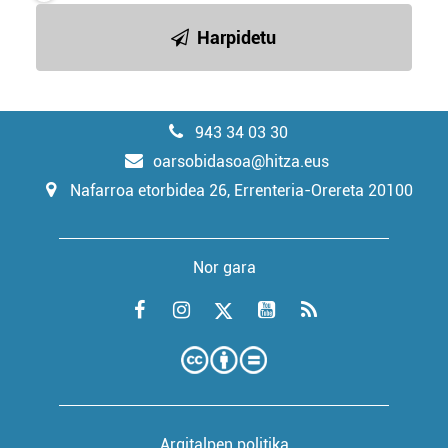
Harpidetu
943 34 03 30
oarsobidasoa@hitza.eus
Nafarroa etorbidea 26, Errenteria-Orereta 20100
Nor gara
Argitalpen politika