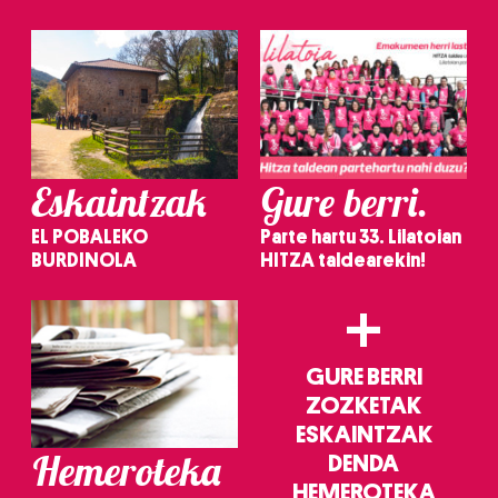
irakurri
Eskaintzak
Gure berri.
EL POBALEKO
Parte hartu 33. Lilatoian
BURDINOLA
HITZA taldearekin!
+
GURE BERRI
ZOZKETAK
ESKAINTZAK
Hemeroteka
DENDA
HEMEROTEKA