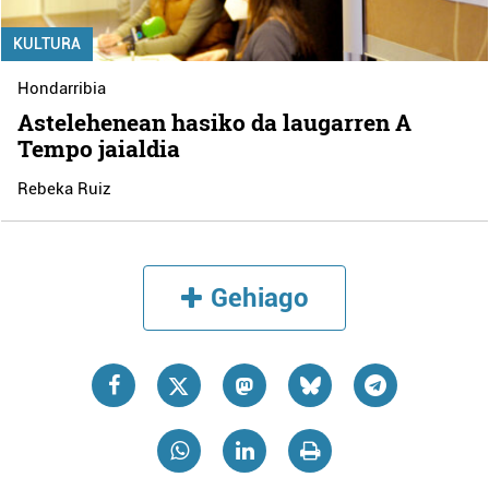
KULTURA
Hondarribia
Astelehenean hasiko da laugarren A
Tempo jaialdia
Rebeka Ruiz
Gehiago