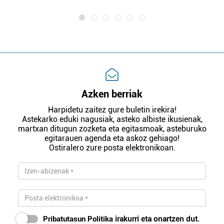
Azken berriak
Harpidetu zaitez gure buletin irekira!
Astekarko eduki nagusiak, asteko albiste ikusienak,
martxan ditugun zozketa eta egitasmoak, asteburuko
egitarauen agenda eta askoz gehiago!
Ostiralero zure posta elektronikoan.
Pribatutasun Politika
irakurri eta onartzen dut.