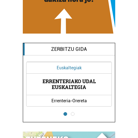
ZERBITZU GIDA
Euskaltegiak
ERRENTERIAKO UDAL
AK
M
EUSKALTEGIA
Errenteria-Orereta