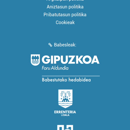
Aniztasun politika
Pribatutasun politika
Cookieak
Babesleak: