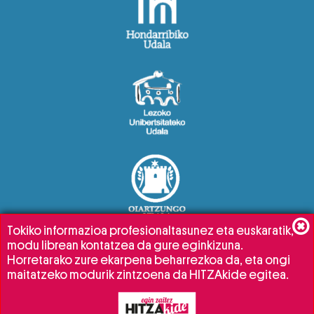
Tokiko informazioa profesionaltasunez eta euskaratik,
modu librean kontatzea da gure eginkizuna.
Horretarako zure ekarpena beharrezkoa da, eta ongi
maitatzeko modurik zintzoena da HITZAkide egitea.