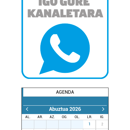
AGENDA
Abuztua 2026
AL.
AR.
AZ.
OG.
OL.
LR.
IG.
27
28
29
30
31
1
2