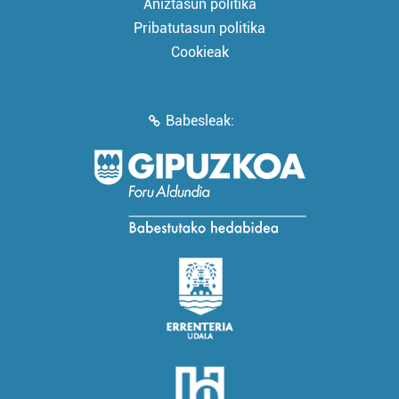
Aniztasun politika
Pribatutasun politika
Cookieak
Babesleak: