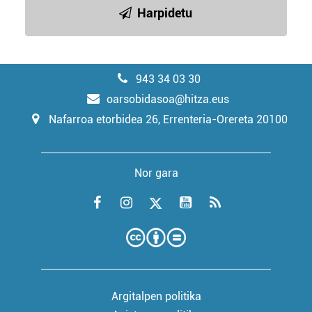
Harpidetu
943 34 03 30
oarsobidasoa@hitza.eus
Nafarroa etorbidea 26, Errenteria-Orereta 20100
Nor gara
Argitalpen politika