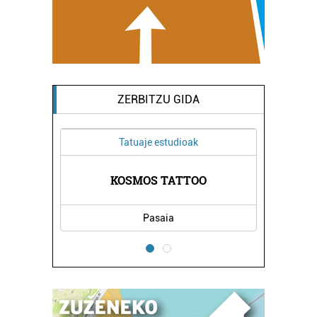
ZERBITZU GIDA
Tatuaje estudioak
OGIA
KOSMOS TATTOO
JON
Pasaia