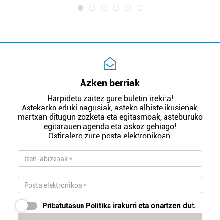
Azken berriak
Harpidetu zaitez gure buletin irekira!
Astekarko eduki nagusiak, asteko albiste ikusienak,
martxan ditugun zozketa eta egitasmoak, asteburuko
egitarauen agenda eta askoz gehiago!
Ostiralero zure posta elektronikoan.
Pribatutasun Politika
irakurri eta onartzen dut.