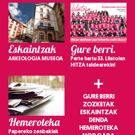
irakurri
Eskaintzak
Gure berri.
ARKEOLOGIA MUSEOA
Parte hartu 33. Lilatoian
HITZA taldearekin!
+
GURE BERRI
ZOZKETAK
ESKAINTZAK
Hemeroteka
DENDA
HEMEROTEKA
Papereko zenbakiak