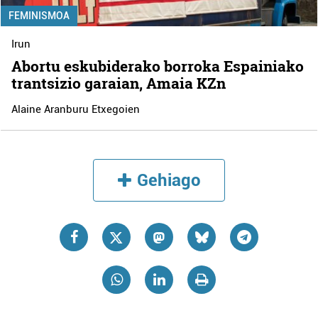
FEMINISMOA
Irun
Abortu eskubiderako borroka Espainiako
trantsizio garaian, Amaia KZn
Alaine Aranburu Etxegoien
Gehiago