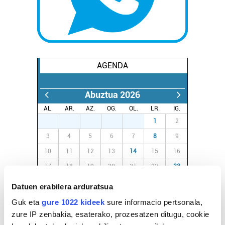
AGENDA
Abuztua 2026
AL.
AR.
AZ.
OG.
OL.
LR.
IG.
27
28
29
30
31
1
2
3
4
5
6
7
8
9
10
11
12
13
14
15
16
17
18
19
20
21
22
23
24
25
26
27
28
29
30
Datuen erabilera arduratsua
31
1
2
3
4
5
6
Guk eta
gure 1022 kideek
sure informacio pertsonala,
zure IP zenbakia, esaterako, prozesatzen ditugu, cookie