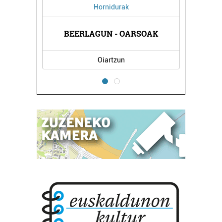
Hornidurak
DUKTUAK
BEERLAGUN - OARSOAK
DENOI 
Oiartzun