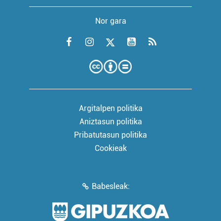
Nor gara
Argitalpen politika
Aniztasun politika
Pribatutasun politika
Cookieak
Babesleak: