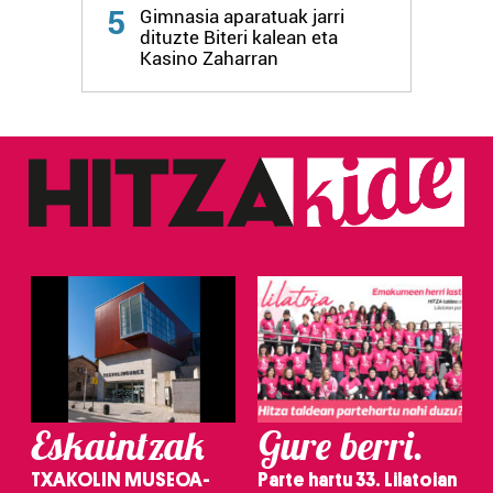
Webgune honek cookie propioak eta hirugarrenen cookie-
5
Gimnasia aparatuak jarri
fitxategiak erabiltzen ditu. Zure esperientzia eta
dituzte Biteri kalean eta
zerbitzuak hobetzeko asmoz, cookie teknologiaz
Kasino Zaharran
baliatzen gara. Ohar hau onartuz gero, teknologia hori
erabiltzeko baimen esplizitua ematen diguzu.
Gehiago
irakurri
Eskaintzak
Gure berri.
TXAKOLIN MUSEOA-
Parte hartu 33. Lilatoian