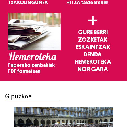
TXAKOLINGUNEA
HITZA taldearekin!
+
GURE BERRI
ZOZKETAK
ESKAINTZAK
Hemeroteka
DENDA
HEMEROTEKA
Papereko zenbakiak
NOR GARA
PDF formatuan
Gipuzkoa