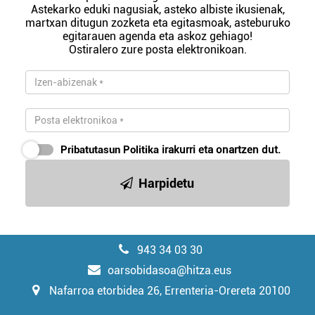
Astekarko eduki nagusiak, asteko albiste ikusienak,
martxan ditugun zozketa eta egitasmoak, asteburuko
egitarauen agenda eta askoz gehiago!
Ostiralero zure posta elektronikoan.
Pribatutasun Politika
irakurri eta onartzen dut.
Harpidetu
943 34 03 30
oarsobidasoa@hitza.eus
Nafarroa etorbidea 26, Errenteria-Orereta 20100