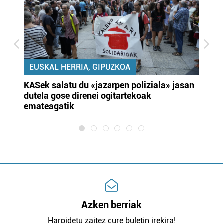
EUSKAL HERRIA, GIPUZKOA
KASek salatu du «jazarpen poliziala» jasan
Pa
dutela gose direnei ogitartekoak
da
emateagatik
«s
Azken berriak
Harpidetu zaitez gure buletin irekira!