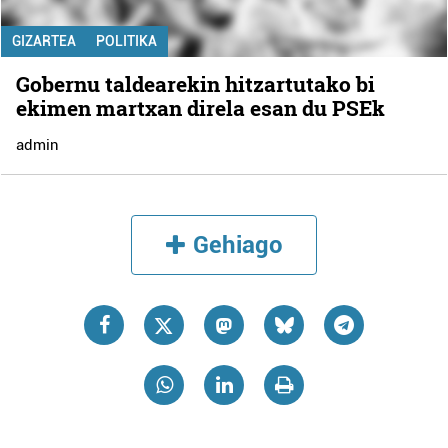
GIZARTEA
POLITIKA
Gobernu taldearekin hitzartutako bi
ekimen martxan direla esan du PSEk
admin
Gehiago