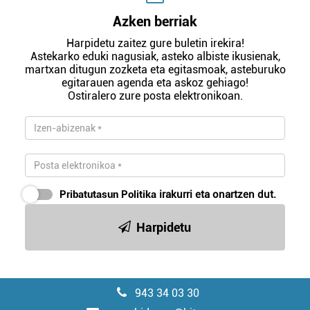
Azken berriak
Harpidetu zaitez gure buletin irekira!
Astekarko eduki nagusiak, asteko albiste ikusienak,
martxan ditugun zozketa eta egitasmoak, asteburuko
egitarauen agenda eta askoz gehiago!
Ostiralero zure posta elektronikoan.
Pribatutasun Politika
irakurri eta onartzen dut.
Harpidetu
943 34 03 30