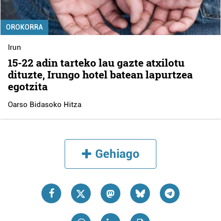
OROKORRA
Irun
15-22 adin tarteko lau gazte atxilotu
dituzte, Irungo hotel batean lapurtzea
egotzita
Oarso Bidasoko Hitza
Gehiago