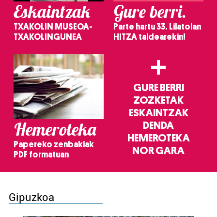
Eskaintzak
Gure berri.
TXAKOLIN MUSEOA-
Parte hartu 33. Lilatoian
TXAKOLINGUNEA
HITZA taldearekin!
+
GURE BERRI
ZOZKETAK
ESKAINTZAK
Hemeroteka
DENDA
HEMEROTEKA
Papereko zenbakiak
NOR GARA
PDF formatuan
Gipuzkoa