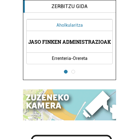
ZERBITZU GIDA
Aholkularitza
ATUAK
JASO FINKEN ADMINISTRAZIOAK
OTOR
Errenteria-Orereta