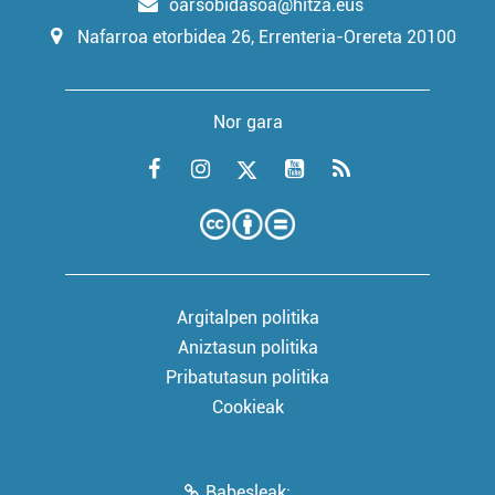
oarsobidasoa@hitza.eus
Nafarroa etorbidea 26, Errenteria-Orereta 20100
Nor gara
Argitalpen politika
Aniztasun politika
Pribatutasun politika
Cookieak
Babesleak: