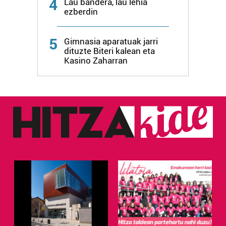
4
Lau bandera, lau lehia
ezberdin
Webgune honek cookie propioak eta hirugarrenen cookie-
fitxategiak erabiltzen ditu. Zure esperientzia eta
5
Gimnasia aparatuak jarri
zerbitzuak hobetzeko asmoz, cookie teknologiaz
dituzte Biteri kalean eta
baliatzen gara. Ohar hau onartuz gero, teknologia hori
Kasino Zaharran
erabiltzeko baimen esplizitua ematen diguzu.
Gehiago
irakurri