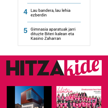
4
Lau bandera, lau lehia
ezberdin
5
Gimnasia aparatuak jarri
dituzte Biteri kalean eta
Kasino Zaharran