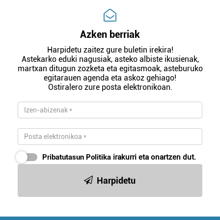
Azken berriak
Harpidetu zaitez gure buletin irekira!
Astekarko eduki nagusiak, asteko albiste ikusienak,
martxan ditugun zozketa eta egitasmoak, asteburuko
egitarauen agenda eta askoz gehiago!
Ostiralero zure posta elektronikoan.
Pribatutasun Politika
irakurri eta onartzen dut.
Harpidetu