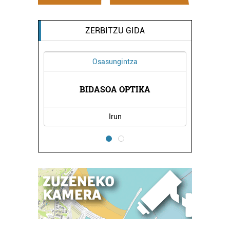
ZERBITZU GIDA
Osasungintza
A
BIDASOA OPTIKA
Irun