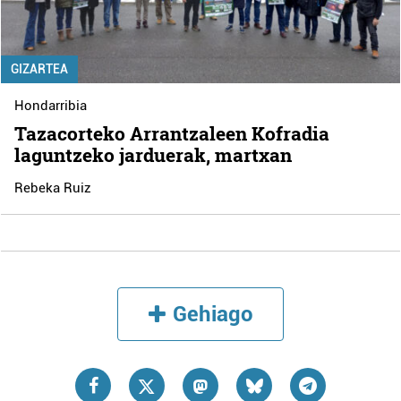
GIZARTEA
Hondarribia
Tazacorteko Arrantzaleen Kofradia
laguntzeko jarduerak, martxan
Rebeka Ruiz
Gehiago