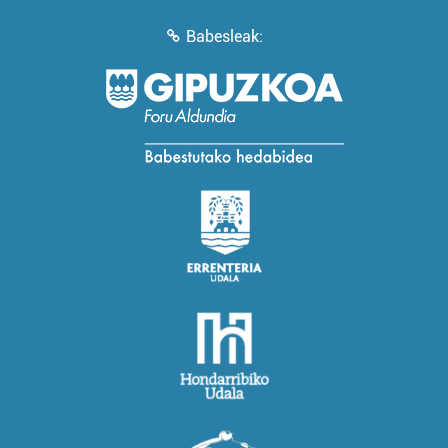
Babesleak: