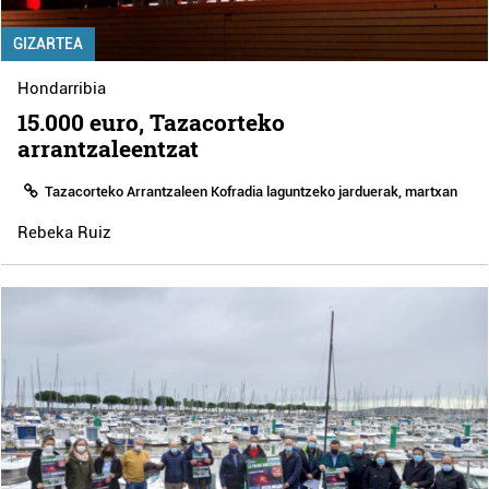
GIZARTEA
Hondarribia
15.000 euro, Tazacorteko
arrantzaleentzat
Tazacorteko Arrantzaleen Kofradia laguntzeko jarduerak, martxan
Rebeka Ruiz