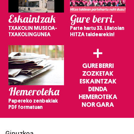
Eskaintzak
Gure berri.
TXAKOLIN MUSEOA-
Parte hartu 33. Lilatoian
TXAKOLINGUNEA
HITZA taldearekin!
+
GURE BERRI
ZOZKETAK
ESKAINTZAK
Hemeroteka
DENDA
HEMEROTEKA
Papereko zenbakiak
NOR GARA
PDF formatuan
Gipuzkoa