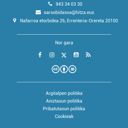
943 34 03 30
oarsobidasoa@hitza.eus
Nafarroa etorbidea 26, Errenteria-Orereta 20100
Nor gara
Argitalpen politika
Aniztasun politika
Pribatutasun politika
Cookieak