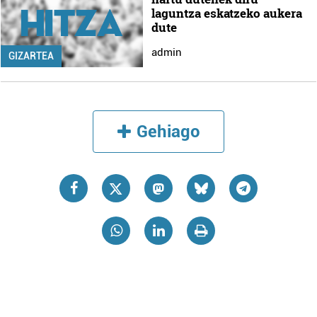
laguntza eskatzeko aukera
dute
admin
GIZARTEA
Gehiago