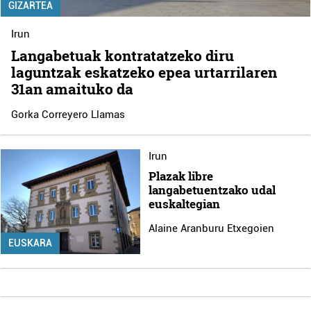
GIZARTEA
Irun
Langabetuak kontratatzeko diru
laguntzak eskatzeko epea urtarrilaren
31an amaituko da
Gorka Correyero Llamas
Irun
Plazak libre
langabetuentzako udal
euskaltegian
Alaine Aranburu Etxegoien
EUSKARA