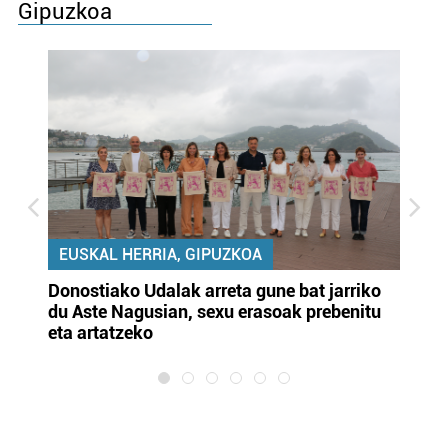
Gipuzkoa
EUSKAL HERRIA, GIPUZKOA
Donostiako Udalak arreta gune bat jarriko
Ur
du Aste Nagusian, sexu erasoak prebenitu
es
eta artatzeko
lu