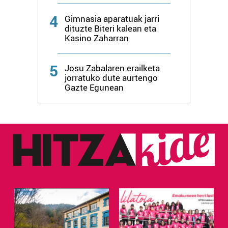
4
Gimnasia aparatuak jarri
dituzte Biteri kalean eta
Kasino Zaharran
5
Josu Zabalaren erailketa
jorratuko dute aurtengo
Gazte Egunean