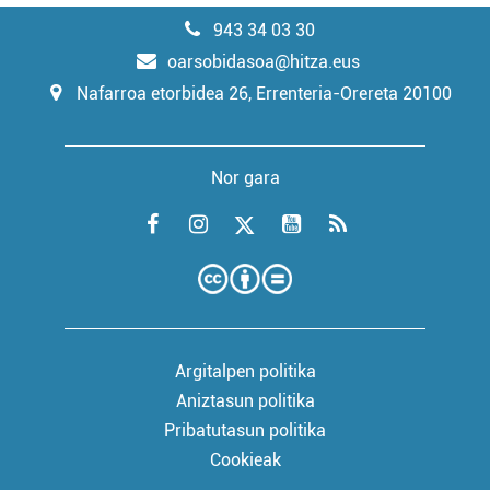
943 34 03 30
oarsobidasoa@hitza.eus
Nafarroa etorbidea 26, Errenteria-Orereta 20100
Nor gara
Argitalpen politika
Aniztasun politika
Pribatutasun politika
Cookieak