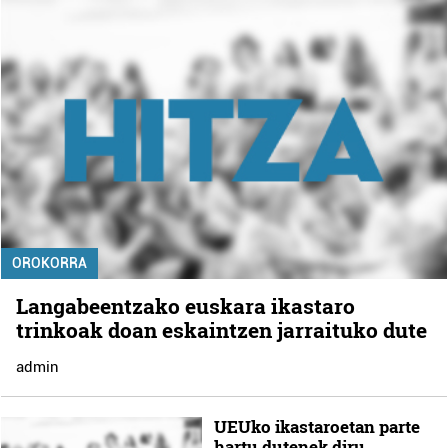
OROKORRA
Langabeentzako euskara ikastaro
trinkoak doan eskaintzen jarraituko dute
admin
UEUko ikastaroetan parte
hartu dutenek diru