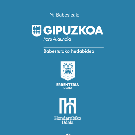
Babesleak: