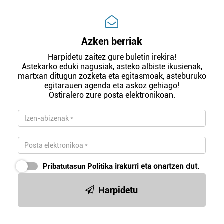
Azken berriak
Harpidetu zaitez gure buletin irekira!
Astekarko eduki nagusiak, asteko albiste ikusienak,
martxan ditugun zozketa eta egitasmoak, asteburuko
egitarauen agenda eta askoz gehiago!
Ostiralero zure posta elektronikoan.
Pribatutasun Politika
irakurri eta onartzen dut.
Harpidetu