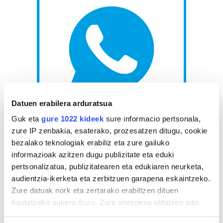
Datuen erabilera arduratsua
Guk eta
gure 1022 kideek
sure informacio pertsonala,
AGENDA
zure IP zenbakia, esaterako, prozesatzen ditugu, cookie
bezalako teknologiak erabiliz eta zure gailuko
Abuztua 2026
informazioak azitzen dugu publizitate eta eduki
pertsonalizatua, publizitatearen eta edukiaren neurketa,
AL.
AR.
AZ.
OG.
OL.
LR.
IG.
audientzia-ikerketa eta zerbitzuen garapena eskaintzeko.
27
28
29
30
31
1
2
Zure datuak nork eta zertarako erabiltzen dituen
3
4
5
6
7
8
9
hautatzeko aukera duzu. Zure onespena aldatzen edo
10
11
12
13
14
15
16
deuseztatzen ahal duzu edozein momentutan, Cookie