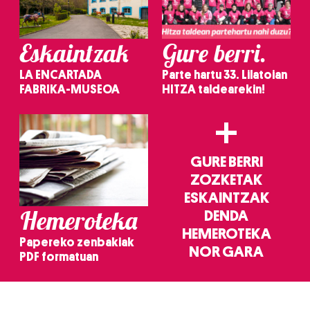
Eskaintzak
Gure berri.
LA ENCARTADA
Parte hartu 33. Lilatoian
FABRIKA-MUSEOA
HITZA taldearekin!
+
GURE BERRI
ZOZKETAK
ESKAINTZAK
Hemeroteka
DENDA
HEMEROTEKA
Papereko zenbakiak
NOR GARA
PDF formatuan