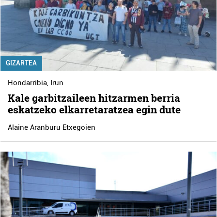
GIZARTEA
Hondarribia
,
Irun
Kale garbitzaileen hitzarmen berria
eskatzeko elkarretaratzea egin dute
Alaine Aranburu Etxegoien