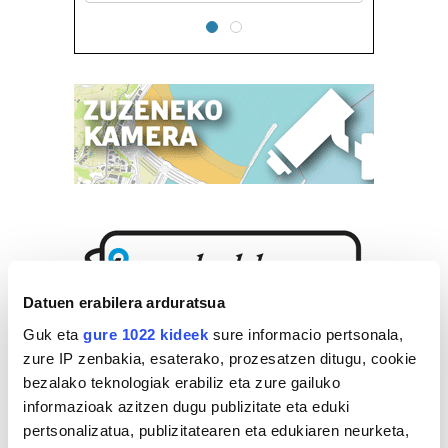
Datuen erabilera arduratsua
Guk eta
gure 1022 kideek
sure informacio pertsonala,
zure IP zenbakia, esaterako, prozesatzen ditugu, cookie
bezalako teknologiak erabiliz eta zure gailuko
informazioak azitzen dugu publizitate eta eduki
pertsonalizatua, publizitatearen eta edukiaren neurketa,