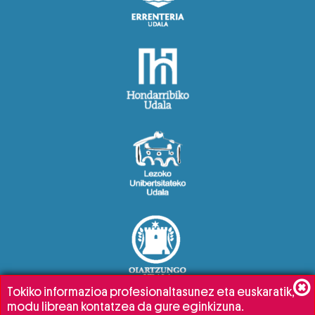
Tokiko informazioa profesionaltasunez eta euskaratik,
modu librean kontatzea da gure eginkizuna.