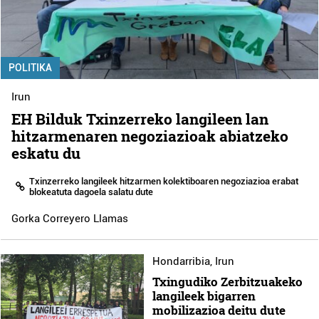
POLITIKA
Irun
EH Bilduk Txinzerreko langileen lan
hitzarmenaren negoziazioak abiatzeko
eskatu du
Txinzerreko langileek hitzarmen kolektiboaren negoziazioa erabat
blokeatuta dagoela salatu dute
Gorka Correyero Llamas
Hondarribia
,
Irun
Txingudiko Zerbitzuakeko
langileek bigarren
mobilizazioa deitu dute