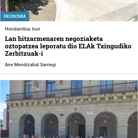
EKONOMIA
Hondarribia
,
Irun
Lan hitzarmenaren negoziaketa
oztopatzea leporatu dio ELAk Txingudiko
Zerbitzuak-i
Ane Mendizabal Sarriegi