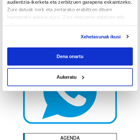
audientzia-ikerketa eta zerbitzuen garapena eskaintzeko.
Zure datuak nork eta zertarako erabiltzen dituen
hautatzeko aukera duzu. Zure onespena aldatzen edo
deuseztatzen ahal duzu edozein momentutan, Cookie
deklaraziotik edo Privacy triggerean klikatuz.
Xehetasunak ikusi
If you allow, we would also like to:
Collect information about your geographical
Dena onartu
location which can be accurate to within several
meters
Aukeratu
Identify your device by actively scanning it for
specific characteristics (fingerprinting)
Find out more about how your personal data is processed
and set your preferences in the
details section
.
Guk eta gure bazkideek zure datu pertsonalak
prozesatzen ditugu, zure IP zenbakia, besteak beste,
teknologia erabiliz, cookieak adibidez, iragarki eta eduki
AGENDA
pertsonalizatuak eskaintzeko, iragarkiak eta edukia