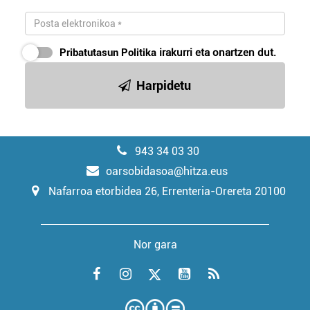
Pribatutasun Politika
irakurri eta onartzen dut.
Harpidetu
943 34 03 30
oarsobidasoa@hitza.eus
Nafarroa etorbidea 26, Errenteria-Orereta 20100
Nor gara