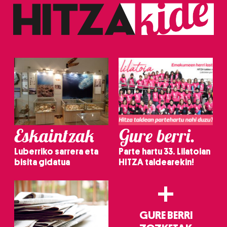
Eskaintzak
Gure berri.
Luberriko sarrera eta
Parte hartu 33. Lilatoian
bisita gidatua
HITZA taldearekin!
+
GURE BERRI