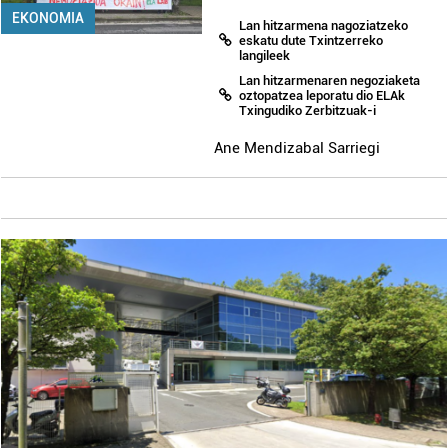
EKONOMIA
Lan hitzarmena nagoziatzeko
eskatu dute Txintzerreko
langileek
Lan hitzarmenaren negoziaketa
oztopatzea leporatu dio ELAk
Txingudiko Zerbitzuak-i
Ane Mendizabal Sarriegi