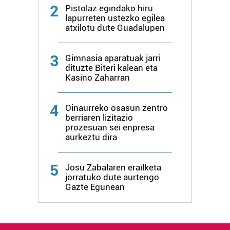
2
Pistolaz egindako hiru
lapurreten ustezko egilea
atxilotu dute Guadalupen
3
Gimnasia aparatuak jarri
dituzte Biteri kalean eta
Kasino Zaharran
4
Oinaurreko osasun zentro
berriaren lizitazio
prozesuan sei enpresa
aurkeztu dira
5
Josu Zabalaren erailketa
jorratuko dute aurtengo
Gazte Egunean