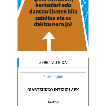
ZERBITZU GIDA
Osasungintza
IXU AEK
PRANA MASAJEAK
Errenteria-Orereta