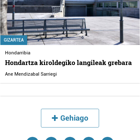
GIZARTEA
Hondarribia
Hondartza kiroldegiko langileak grebara
Ane Mendizabal Sarriegi
Gehiago