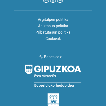
Argitalpen politika
Aniztasun politika
Pribatutasun politika
Cookieak
Babesleak: