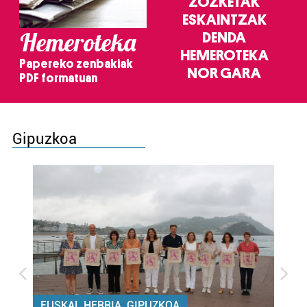
ZOZKETAK
ESKAINTZAK
Hemeroteka
DENDA
HEMEROTEKA
Papereko zenbakiak
NOR GARA
PDF formatuan
Gipuzkoa
EUSKAL HERRIA, GIPUZKOA