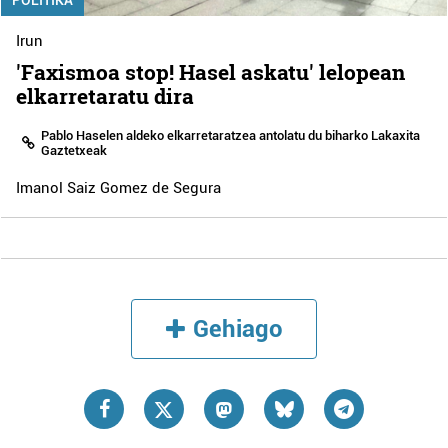
Irun
'Faxismoa stop! Hasel askatu' lelopean
elkarretaratu dira
Pablo Haselen aldeko elkarretaratzea antolatu du biharko Lakaxita
Gaztetxeak
Imanol Saiz Gomez de Segura
Gehiago