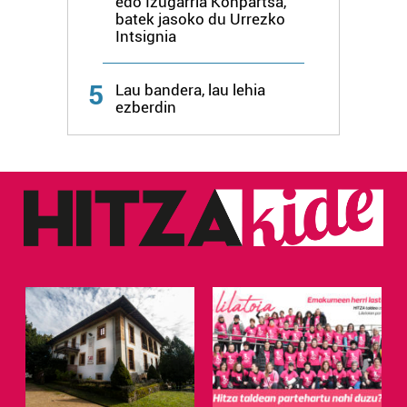
edo Izugarria Konpartsa,
batek jasoko du Urrezko
Intsignia
5
Lau bandera, lau lehia
ezberdin