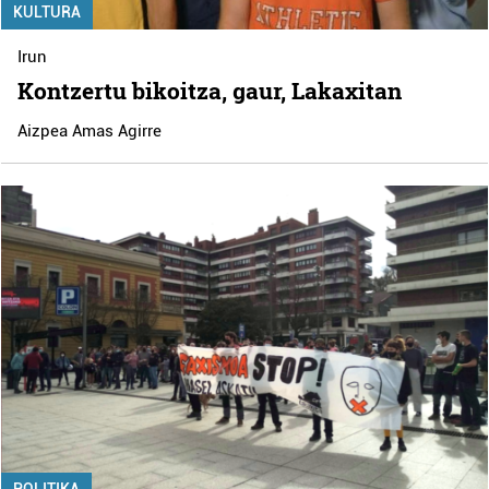
KULTURA
Irun
Kontzertu bikoitza, gaur, Lakaxitan
Aizpea Amas Agirre
POLITIKA