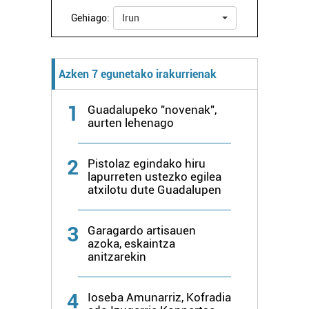
interes komertzial legitimoetan babesten dira. Ikusi gure
Gehiago:
Irun
bazkideen zerrenda, beren ustez zein helburutarako
duten interes legitimoa eta horren aurka nola egin
dezakezun ikusteko.
Azken 7 egunetako irakurrienak
Lortu zure datu pertsonalak prozesatzeko moduari
1
Guadalupeko "novenak",
buruzko informazio gehiago eta ezarri zure lehentasunak
aurten lehenago
datuen atalean. Edozein unetan alda edo ken dezakezu
zure baimena Cookieen adierazpenean.
2
Pistolaz egindako hiru
lapurreten ustezko egilea
Webgune honek cookie propioak eta hirugarrenen cookie-
atxilotu dute Guadalupen
fitxategiak erabiltzen ditu. Zure esperientzia eta
zerbitzuak hobetzeko asmoz, cookie teknologiaz
baliatzen gara. Ohar hau onartuz gero, teknologia hori
3
Garagardo artisauen
azoka, eskaintza
erabiltzeko baimen esplizitua ematen diguzu.
Gehiago
anitzarekin
irakurri
4
Ioseba Amunarriz, Kofradia