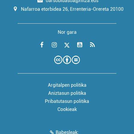
oarsobidasoa@hitza.eus
Nafarroa etorbidea 26, Errenteria-Orereta 20100
Nor gara
Argitalpen politika
Aniztasun politika
Pribatutasun politika
Cookieak
Babesleak: