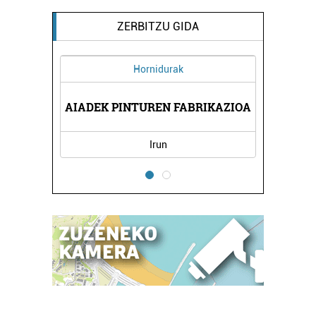
ZERBITZU GIDA
Hornidurak
I
AIADEK PINTUREN FABRIKAZIOA
PANPOX
Irun