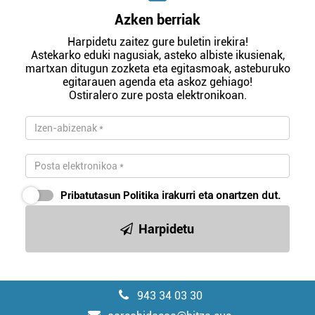
Azken berriak
Harpidetu zaitez gure buletin irekira!
Astekarko eduki nagusiak, asteko albiste ikusienak,
martxan ditugun zozketa eta egitasmoak, asteburuko
egitarauen agenda eta askoz gehiago!
Ostiralero zure posta elektronikoan.
Pribatutasun Politika
irakurri eta onartzen dut.
Harpidetu
943 34 03 30