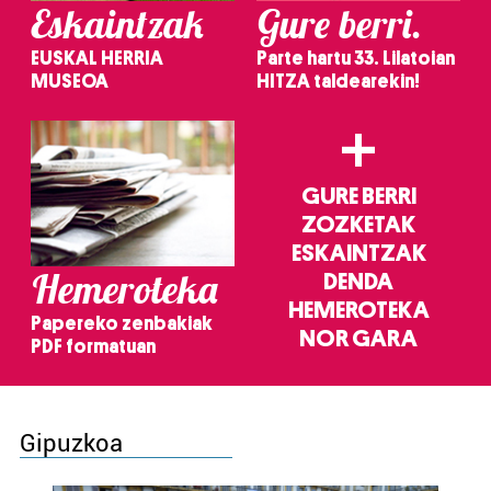
Eskaintzak
Gure berri.
EUSKAL HERRIA
Parte hartu 33. Lilatoian
MUSEOA
HITZA taldearekin!
+
GURE BERRI
ZOZKETAK
ESKAINTZAK
Hemeroteka
DENDA
HEMEROTEKA
Papereko zenbakiak
NOR GARA
PDF formatuan
Gipuzkoa