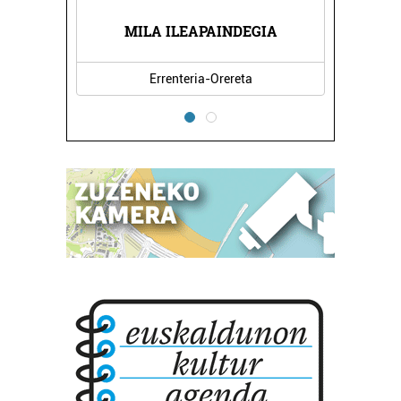
RPE
EL
MILA ILEAPAINDEGIA
Errenteria-Orereta