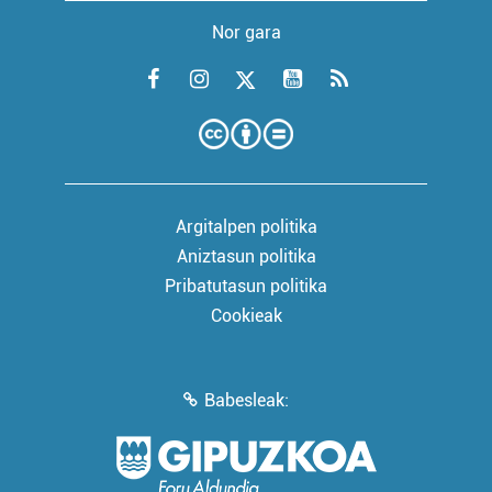
Nor gara
Argitalpen politika
Aniztasun politika
Pribatutasun politika
Cookieak
Babesleak: