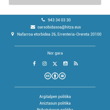
943 34 03 30
oarsobidasoa@hitza.eus
Nafarroa etorbidea 26, Errenteria-Orereta 20100
Nor gara
Argitalpen politika
Aniztasun politika
Pribatutasun politika