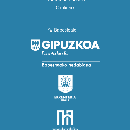
Cookieak
Babesleak: