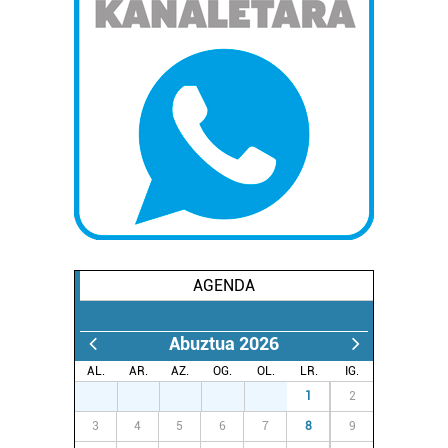
AGENDA
Abuztua 2026
AL.
AR.
AZ.
OG.
OL.
LR.
IG.
27
28
29
30
31
1
2
3
4
5
6
7
8
9