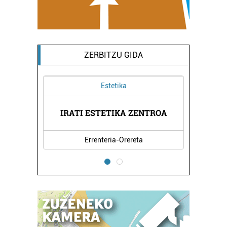
ZERBITZU GIDA
Estetika
AEK
IRATI ESTETIKA ZENTROA
PA
Errenteria-Orereta