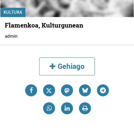
KULTURA
Flamenkoa, Kulturgunean
admin
Gehiago