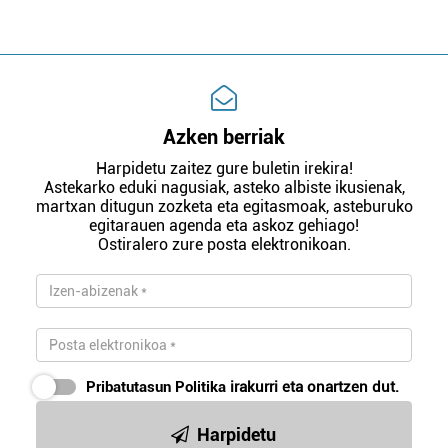
Azken berriak
Harpidetu zaitez gure buletin irekira!
Astekarko eduki nagusiak, asteko albiste ikusienak,
martxan ditugun zozketa eta egitasmoak, asteburuko
egitarauen agenda eta askoz gehiago!
Ostiralero zure posta elektronikoan.
Pribatutasun Politika
irakurri eta onartzen dut.
Harpidetu