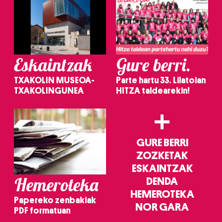
Eskaintzak
Gure berri.
TXAKOLIN MUSEOA-
Parte hartu 33. Lilatoian
TXAKOLINGUNEA
HITZA taldearekin!
+
GURE BERRI
ZOZKETAK
ESKAINTZAK
Hemeroteka
DENDA
HEMEROTEKA
Papereko zenbakiak
NOR GARA
PDF formatuan