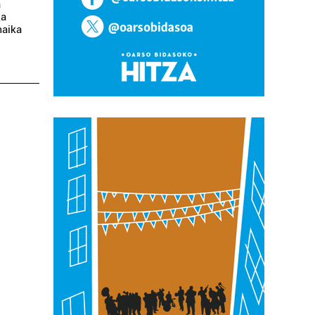
a
ka
maika