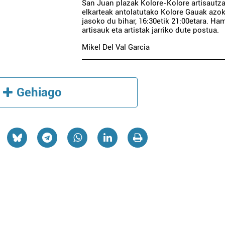
San Juan plazak Kolore-Kolore artisautz
elkarteak antolatutako Kolore Gauak azo
jasoko du bihar, 16:30etik 21:00etara. Ha
artisauk eta artistak jarriko dute postua.
Mikel Del Val Garcia
Gehiago