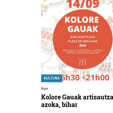
KULTURA
Irun
Kolore Gauak artisautz
azoka, bihar