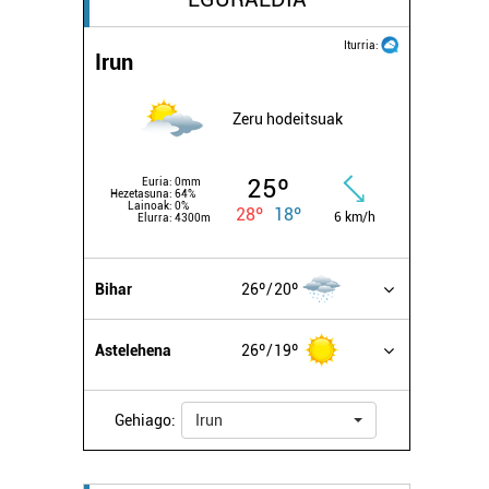
Iturria:
Irun
Zeru hodeitsuak
25º
Euria:
0mm
Hezetasuna:
64%
Lainoak:
0%
28º
18º
6 km/h
Elurra:
4300m
Bihar
26º
20º
Astelehena
26º
19º
Gehiago:
Irun