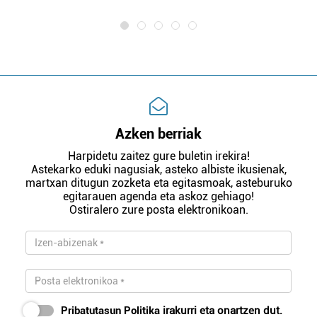
Azken berriak
Harpidetu zaitez gure buletin irekira!
Astekarko eduki nagusiak, asteko albiste ikusienak,
martxan ditugun zozketa eta egitasmoak, asteburuko
egitarauen agenda eta askoz gehiago!
Ostiralero zure posta elektronikoan.
Pribatutasun Politika
irakurri eta onartzen dut.