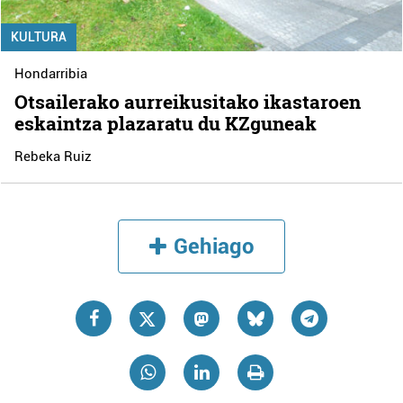
KULTURA
Hondarribia
Otsailerako aurreikusitako ikastaroen
eskaintza plazaratu du KZguneak
Rebeka Ruiz
Gehiago