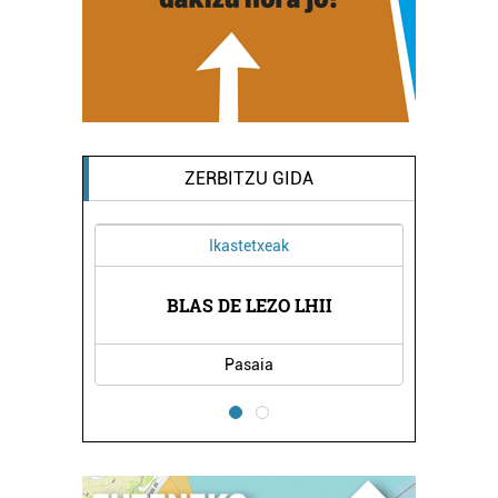
ZERBITZU GIDA
Ikastetxeak
LA
BLAS DE LEZO LHII
H
Pasaia