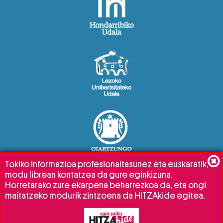
Tokiko informazioa profesionaltasunez eta euskaratik,
modu librean kontatzea da gure eginkizuna.
Horretarako zure ekarpena beharrezkoa da, eta ongi
maitatzeko modurik zintzoena da HITZAkide egitea.