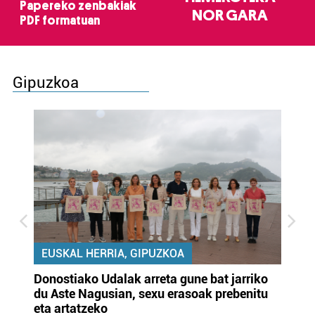
Papereko zenbakiak
NOR GARA
PDF formatuan
Gipuzkoa
EUSKAL HERRIA, GIPUZKOA
Donostiako Udalak arreta gune bat jarriko
Ur
du Aste Nagusian, sexu erasoak prebenitu
es
eta artatzeko
lu