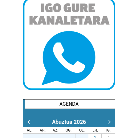
AGENDA
Abuztua 2026
AL.
AR.
AZ.
OG.
OL.
LR.
IG.