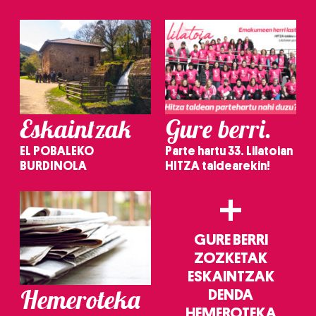
irakurri
Eskaintzak
Gure berri.
EL POBALEKO
Parte hartu 33. Lilatoian
BURDINOLA
HITZA taldearekin!
+
GURE BERRI
ZOZKETAK
ESKAINTZAK
Hemeroteka
DENDA
HEMEROTEKA