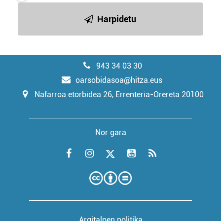
Harpidetu
943 34 03 30
oarsobidasoa@hitza.eus
Nafarroa etorbidea 26, Errenteria-Orereta 20100
Nor gara
Argitalpen politika