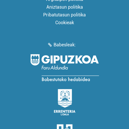
Aniztasun politika
Pribatutasun politika
Cookieak
Babesleak: