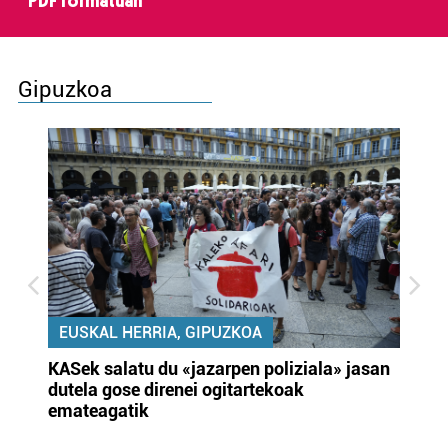
PDF formatuan
Gipuzkoa
EUSKAL HERRIA, GIPUZKOA
KASek salatu du «jazarpen poliziala» jasan
Pa
dutela gose direnei ogitartekoak
da
emateagatik
«s