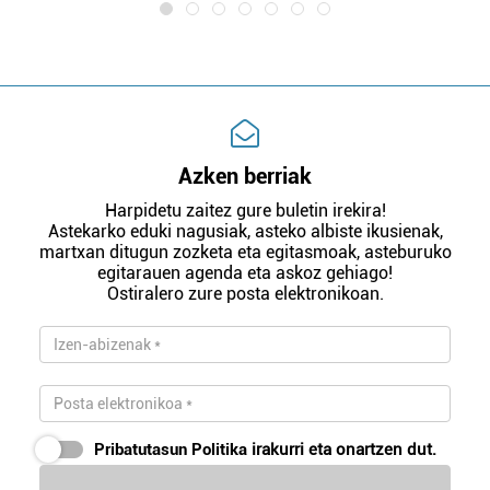
Azken berriak
Harpidetu zaitez gure buletin irekira!
Astekarko eduki nagusiak, asteko albiste ikusienak,
martxan ditugun zozketa eta egitasmoak, asteburuko
egitarauen agenda eta askoz gehiago!
Ostiralero zure posta elektronikoan.
Pribatutasun Politika
irakurri eta onartzen dut.