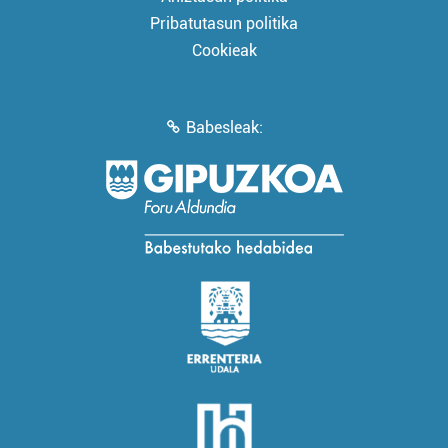
Pribatutasun politika
Cookieak
Babesleak: