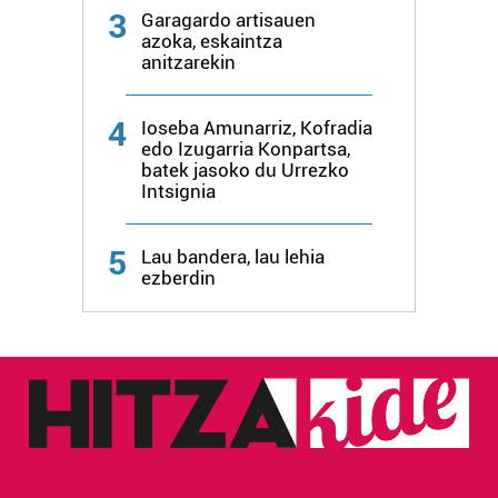
buruzko informazio gehiago eta ezarri zure lehentasunak
3
Garagardo artisauen
datuen atalean. Edozein unetan alda edo ken dezakezu
azoka, eskaintza
zure baimena Cookieen adierazpenean.
anitzarekin
Webgune honek cookie propioak eta hirugarrenen cookie-
4
Ioseba Amunarriz, Kofradia
fitxategiak erabiltzen ditu. Zure esperientzia eta
edo Izugarria Konpartsa,
zerbitzuak hobetzeko asmoz, cookie teknologiaz
batek jasoko du Urrezko
Intsignia
baliatzen gara. Ohar hau onartuz gero, teknologia hori
erabiltzeko baimen esplizitua ematen diguzu.
Gehiago
irakurri
5
Lau bandera, lau lehia
ezberdin