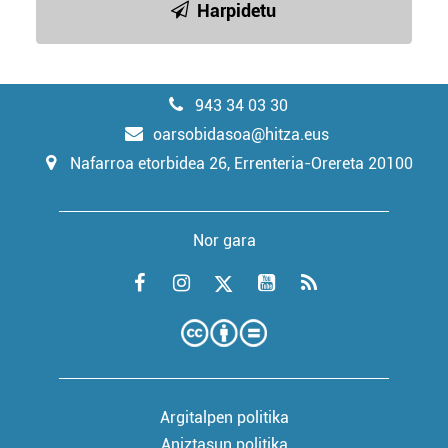
Harpidetu
943 34 03 30
oarsobidasoa@hitza.eus
Nafarroa etorbidea 26, Errenteria-Orereta 20100
Nor gara
Argitalpen politika
Aniztasun politika