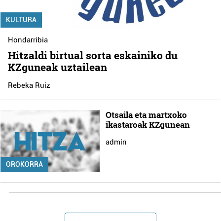
KULTURA
Hondarribia
Hitzaldi birtual sorta eskainiko du
KZguneak uztailean
Rebeka Ruiz
Otsaila eta martxoko
ikastaroak KZgunean
admin
OROKORRA