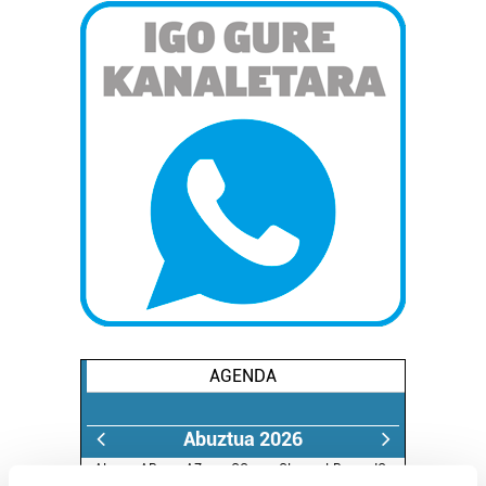
AGENDA
Abuztua 2026
AL.
AR.
AZ.
OG.
OL.
LR.
IG.