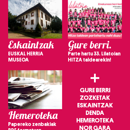
Eskaintzak
Gure berri.
EUSKAL HERRIA
Parte hartu 33. Lilatoian
MUSEOA
HITZA taldearekin!
+
GURE BERRI
ZOZKETAK
ESKAINTZAK
Hemeroteka
DENDA
HEMEROTEKA
Papereko zenbakiak
NOR GARA