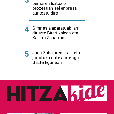
berriaren lizitazio
prozesuan sei enpresa
aurkeztu dira
4
Gimnasia aparatuak jarri
dituzte Biteri kalean eta
Kasino Zaharran
5
Josu Zabalaren erailketa
jorratuko dute aurtengo
Gazte Egunean