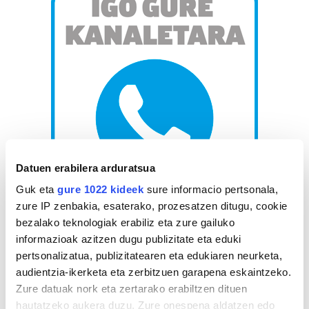
Datuen erabilera arduratsua
Guk eta
gure 1022 kideek
sure informacio pertsonala,
zure IP zenbakia, esaterako, prozesatzen ditugu, cookie
AGENDA
bezalako teknologiak erabiliz eta zure gailuko
informazioak azitzen dugu publizitate eta eduki
pertsonalizatua, publizitatearen eta edukiaren neurketa,
Abuztua 2026
audientzia-ikerketa eta zerbitzuen garapena eskaintzeko.
AL.
AR.
AZ.
OG.
OL.
LR.
IG.
Zure datuak nork eta zertarako erabiltzen dituen
27
28
29
30
31
1
2
hautatzeko aukera duzu. Zure onespena aldatzen edo