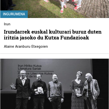
INGURUMENA
Irun
Irundarrek euskal kulturari buruz duten
iritzia jasoko du Kutxa Fundazioak
Alaine Aranburu Etxegoien