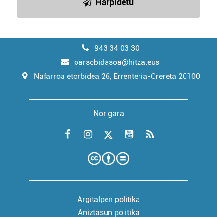
Harpidetu
943 34 03 30
oarsobidasoa@hitza.eus
Nafarroa etorbidea 26, Errenteria-Orereta 20100
Nor gara
Argitalpen politika
Aniztasun politika