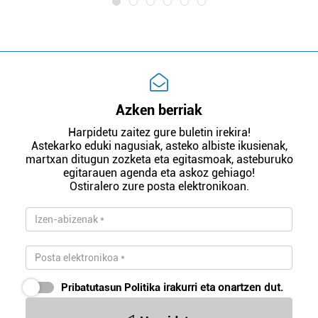
Azken berriak
Harpidetu zaitez gure buletin irekira!
Astekarko eduki nagusiak, asteko albiste ikusienak,
martxan ditugun zozketa eta egitasmoak, asteburuko
egitarauen agenda eta askoz gehiago!
Ostiralero zure posta elektronikoan.
Pribatutasun Politika
irakurri eta onartzen dut.