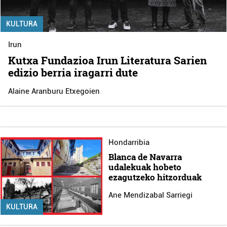
KULTURA
Irun
Kutxa Fundazioa Irun Literatura Sarien
edizio berria iragarri dute
Alaine Aranburu Etxegoien
Hondarribia
Blanca de Navarra
udalekuak hobeto
ezagutzeko hitzorduak
Ane Mendizabal Sarriegi
KULTURA