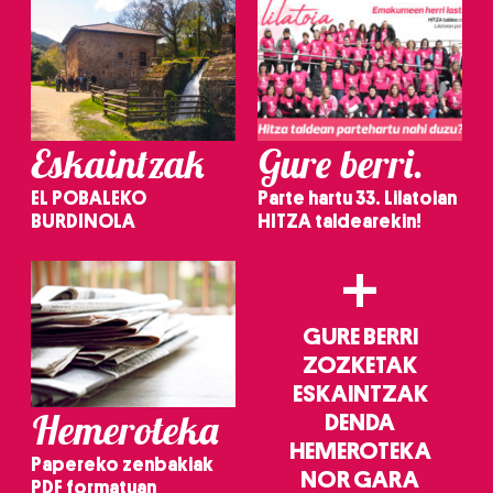
Eskaintzak
Gure berri.
EL POBALEKO
Parte hartu 33. Lilatoian
BURDINOLA
HITZA taldearekin!
+
GURE BERRI
ZOZKETAK
ESKAINTZAK
Hemeroteka
DENDA
HEMEROTEKA
Papereko zenbakiak
NOR GARA
PDF formatuan