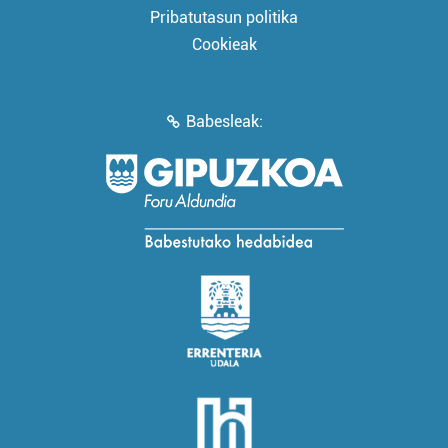
Pribatutasun politika
Cookieak
Babesleak: